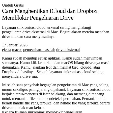
Unduh Gratis
Cara Menghentikan iCloud dan Dropbox
Memblokir Pengeluaran Drive
Layanan sinkronisasi cloud terkenal sering menghalangi
pengeluaran drive eksternal di Mac. Begini alasan mereka menahan
drive-mu dan cara menyiasatinya.
17 Januari 2026
ejecta
macos
pemecahan-masalah
drive-eksternal
Kamu sudah menutup setiap aplikasi. Kamu sudah menyimpan
semuanya. Kamu klik keluarkan dan macOS bilang drive-nya masih
digunakan. Kamu jalankan
lsof
dan melihat
bird
,
cloudd
, atau
Dropbox
di hasilnya. Sebuah layanan sinkronisasi cloud sedang
menyandera drive-mu.
Ini salah satu penyebab kegagalan pengeluaran di Mac yang paling
umum sekaligus paling jarang dipahami. Layanan sinkronisasi cloud
berjalan terus-menerus di latar belakang, dan memang dirancang
untuk memantau file demi mendeteksi perubahan. Pemantauan itu
berarti handle file yang terbuka, dan handle file yang terbuka berarti
drive-mu tidak mau keluar.
Kenapa layanan sinkronisasi memblokir pengeluaran