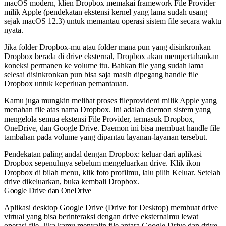
macOS modern, klien Dropbox memakai framework File Provider
milik Apple (pendekatan ekstensi kernel yang lama sudah usang
sejak macOS 12.3) untuk memantau operasi sistem file secara waktu
nyata.
Jika folder Dropbox-mu atau folder mana pun yang disinkronkan
Dropbox berada di drive eksternal, Dropbox akan mempertahankan
koneksi permanen ke volume itu. Bahkan file yang sudah lama
selesai disinkronkan pun bisa saja masih dipegang handle file
Dropbox untuk keperluan pemantauan.
Kamu juga mungkin melihat proses
fileproviderd
milik Apple yang
menahan file atas nama Dropbox. Ini adalah daemon sistem yang
mengelola semua ekstensi File Provider, termasuk Dropbox,
OneDrive, dan Google Drive. Daemon ini bisa membuat handle file
tambahan pada volume yang dipantau layanan-layanan tersebut.
Pendekatan paling andal dengan Dropbox: keluar dari aplikasi
Dropbox sepenuhnya sebelum mengeluarkan drive. Klik ikon
Dropbox di bilah menu, klik foto profilmu, lalu pilih Keluar. Setelah
drive dikeluarkan, buka kembali Dropbox.
Google Drive dan OneDrive
Aplikasi desktop Google Drive (Drive for Desktop) membuat drive
virtual yang bisa berinteraksi dengan drive eksternalmu lewat
operasi file. Jika kamu menyalin file antara Google Drive dan drive