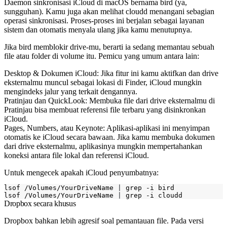
Daemon sinkronisasi iCloud di macOS bernama
bird
(ya,
sungguhan). Kamu juga akan melihat
cloudd
menangani sebagian
operasi sinkronisasi. Proses-proses ini berjalan sebagai layanan
sistem dan otomatis menyala ulang jika kamu menutupnya.
Jika
bird
memblokir drive-mu, berarti ia sedang memantau sebuah
file atau folder di volume itu. Pemicu yang umum antara lain:
Desktop & Dokumen iCloud: Jika fitur ini kamu aktifkan dan drive
eksternalmu muncul sebagai lokasi di Finder, iCloud mungkin
mengindeks jalur yang terkait dengannya.
Pratinjau dan QuickLook: Membuka file dari drive eksternalmu di
Pratinjau bisa membuat referensi file terbaru yang disinkronkan
iCloud.
Pages, Numbers, atau Keynote: Aplikasi-aplikasi ini menyimpan
otomatis ke iCloud secara bawaan. Jika kamu membuka dokumen
dari drive eksternalmu, aplikasinya mungkin mempertahankan
koneksi antara file lokal dan referensi iCloud.
Untuk mengecek apakah iCloud penyumbatnya:
lsof /Volumes/YourDriveName 
|
lsof /Volumes/YourDriveName 
|
Dropbox secara khusus
Dropbox bahkan lebih agresif soal pemantauan file. Pada versi