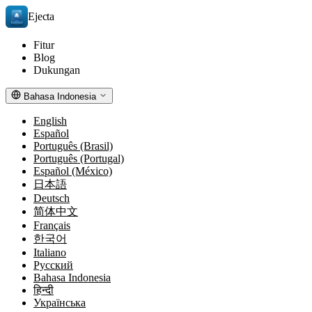
Ejecta
Fitur
Blog
Dukungan
Bahasa Indonesia
English
Español
Português (Brasil)
Português (Portugal)
Español (México)
日本語
Deutsch
简体中文
Français
한국어
Italiano
Русский
Bahasa Indonesia
हिन्दी
Українська