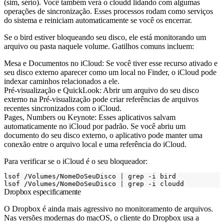
(sim, sério). Você também verá o
cloudd
lidando com algumas
operações de sincronização. Esses processos rodam como serviços
do sistema e reiniciam automaticamente se você os encerrar.
Se o
bird
estiver bloqueando seu disco, ele está monitorando um
arquivo ou pasta naquele volume. Gatilhos comuns incluem:
Mesa e Documentos no iCloud: Se você tiver esse recurso ativado e
seu disco externo aparecer como um local no Finder, o iCloud pode
indexar caminhos relacionados a ele.
Pré-visualização e QuickLook: Abrir um arquivo do seu disco
externo na Pré-visualização pode criar referências de arquivos
recentes sincronizados com o iCloud.
Pages, Numbers ou Keynote: Esses aplicativos salvam
automaticamente no iCloud por padrão. Se você abriu um
documento do seu disco externo, o aplicativo pode manter uma
conexão entre o arquivo local e uma referência do iCloud.
Para verificar se o iCloud é o seu bloqueador:
lsof /Volumes/NomeDoSeuDisco 
|
lsof /Volumes/NomeDoSeuDisco 
|
Dropbox especificamente
O Dropbox é ainda mais agressivo no monitoramento de arquivos.
Nas versões modernas do macOS, o cliente do Dropbox usa a