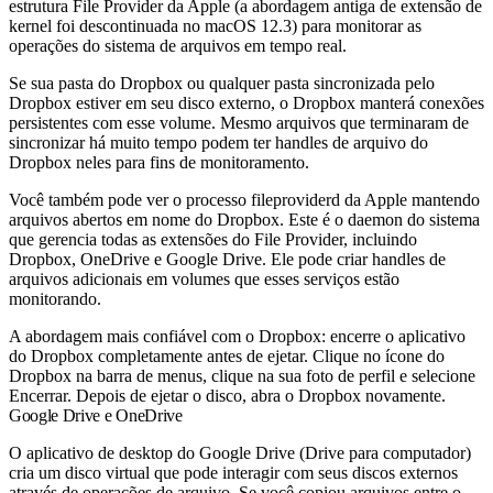
estrutura File Provider da Apple (a abordagem antiga de extensão de
kernel foi descontinuada no macOS 12.3) para monitorar as
operações do sistema de arquivos em tempo real.
Se sua pasta do Dropbox ou qualquer pasta sincronizada pelo
Dropbox estiver em seu disco externo, o Dropbox manterá conexões
persistentes com esse volume. Mesmo arquivos que terminaram de
sincronizar há muito tempo podem ter handles de arquivo do
Dropbox neles para fins de monitoramento.
Você também pode ver o processo
fileproviderd
da Apple mantendo
arquivos abertos em nome do Dropbox. Este é o daemon do sistema
que gerencia todas as extensões do File Provider, incluindo
Dropbox, OneDrive e Google Drive. Ele pode criar handles de
arquivos adicionais em volumes que esses serviços estão
monitorando.
A abordagem mais confiável com o Dropbox: encerre o aplicativo
do Dropbox completamente antes de ejetar. Clique no ícone do
Dropbox na barra de menus, clique na sua foto de perfil e selecione
Encerrar. Depois de ejetar o disco, abra o Dropbox novamente.
Google Drive e OneDrive
O aplicativo de desktop do Google Drive (Drive para computador)
cria um disco virtual que pode interagir com seus discos externos
através de operações de arquivo. Se você copiou arquivos entre o