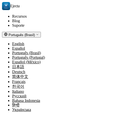
Ejecta
Recursos
Blog
Suporte
Português (Brasil)
English
Español
Português (Brasil)
Português (Portugal)
Español (México)
日本語
Deutsch
简体中文
Français
한국어
Italiano
Русский
Bahasa Indonesia
हिन्दी
Українська