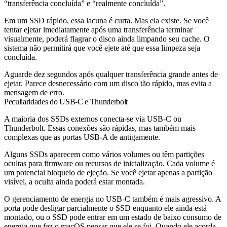
“transferência concluída” e “realmente concluída”.
Em um SSD rápido, essa lacuna é curta. Mas ela existe. Se você
tentar ejetar imediatamente após uma transferência terminar
visualmente, poderá flagrar o disco ainda limpando seu cache. O
sistema não permitirá que você ejete até que essa limpeza seja
concluída.
Aguarde dez segundos após qualquer transferência grande antes de
ejetar. Parece desnecessário com um disco tão rápido, mas evita a
mensagem de erro.
Peculiaridades do USB-C e Thunderbolt
A maioria dos SSDs externos conecta-se via USB-C ou
Thunderbolt. Essas conexões são rápidas, mas também mais
complexas que as portas USB-A de antigamente.
Alguns SSDs aparecem como vários volumes ou têm partições
ocultas para firmware ou recursos de inicialização. Cada volume é
um potencial bloqueio de ejeção. Se você ejetar apenas a partição
visível, a oculta ainda poderá estar montada.
O gerenciamento de energia no USB-C também é mais agressivo. A
porta pode desligar parcialmente o SSD enquanto ele ainda está
montado, ou o SSD pode entrar em um estado de baixo consumo de
energia que faz o macOS pensar que ele se foi. Quando ele acorda