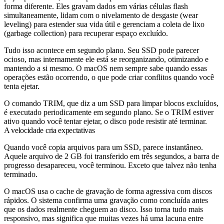
forma diferente. Eles gravam dados em várias células flash
simultaneamente, lidam com o nivelamento de desgaste (wear
leveling) para estender sua vida útil e gerenciam a coleta de lixo
(garbage collection) para recuperar espaço excluído.
Tudo isso acontece em segundo plano. Seu SSD pode parecer
ocioso, mas internamente ele está se reorganizando, otimizando e
mantendo a si mesmo. O macOS nem sempre sabe quando essas
operações estão ocorrendo, o que pode criar conflitos quando você
tenta ejetar.
O comando TRIM, que diz a um SSD para limpar blocos excluídos,
é executado periodicamente em segundo plano. Se o TRIM estiver
ativo quando você tentar ejetar, o disco pode resistir até terminar.
A velocidade cria expectativas
Quando você copia arquivos para um SSD, parece instantâneo.
Aquele arquivo de 2 GB foi transferido em três segundos, a barra de
progresso desapareceu, você terminou. Exceto que talvez não tenha
terminado.
O macOS usa o cache de gravação de forma agressiva com discos
rápidos. O sistema confirma uma gravação como concluída antes
que os dados realmente cheguem ao disco. Isso torna tudo mais
responsivo, mas significa que muitas vezes há uma lacuna entre