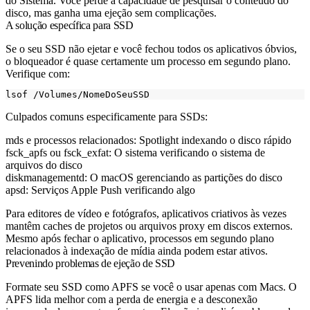
do Sistema. Você perde a capacidade de pesquisar o conteúdo do
disco, mas ganha uma ejeção sem complicações.
A solução específica para SSD
Se o seu SSD não ejetar e você fechou todos os aplicativos óbvios,
o bloqueador é quase certamente um processo em segundo plano.
Verifique com:
Culpados comuns especificamente para SSDs:
mds
e processos relacionados: Spotlight indexando o disco rápido
fsck_apfs
ou
fsck_exfat
: O sistema verificando o sistema de
arquivos do disco
diskmanagementd
: O macOS gerenciando as partições do disco
apsd
: Serviços Apple Push verificando algo
Para editores de vídeo e fotógrafos, aplicativos criativos às vezes
mantêm caches de projetos ou arquivos proxy em discos externos.
Mesmo após fechar o aplicativo, processos em segundo plano
relacionados à indexação de mídia ainda podem estar ativos.
Prevenindo problemas de ejeção de SSD
Formate seu SSD como APFS se você o usar apenas com Macs. O
APFS lida melhor com a perda de energia e a desconexão