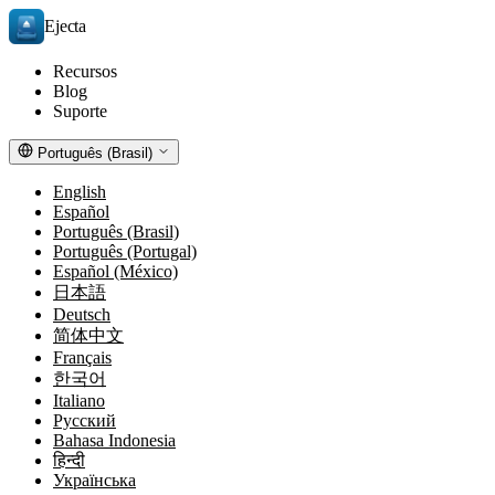
Ejecta
Recursos
Blog
Suporte
Português (Brasil)
English
Español
Português (Brasil)
Português (Portugal)
Español (México)
日本語
Deutsch
简体中文
Français
한국어
Italiano
Русский
Bahasa Indonesia
हिन्दी
Українська