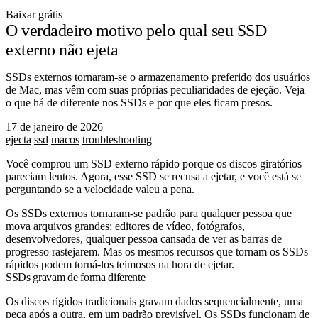
Baixar grátis
O verdadeiro motivo pelo qual seu SSD
externo não ejeta
SSDs externos tornaram-se o armazenamento preferido dos usuários
de Mac, mas vêm com suas próprias peculiaridades de ejeção. Veja
o que há de diferente nos SSDs e por que eles ficam presos.
17 de janeiro de 2026
ejecta
ssd
macos
troubleshooting
Você comprou um SSD externo rápido porque os discos giratórios
pareciam lentos. Agora, esse SSD se recusa a ejetar, e você está se
perguntando se a velocidade valeu a pena.
Os SSDs externos tornaram-se padrão para qualquer pessoa que
mova arquivos grandes: editores de vídeo, fotógrafos,
desenvolvedores, qualquer pessoa cansada de ver as barras de
progresso rastejarem. Mas os mesmos recursos que tornam os SSDs
rápidos podem torná-los teimosos na hora de ejetar.
SSDs gravam de forma diferente
Os discos rígidos tradicionais gravam dados sequencialmente, uma
peça após a outra, em um padrão previsível. Os SSDs funcionam de