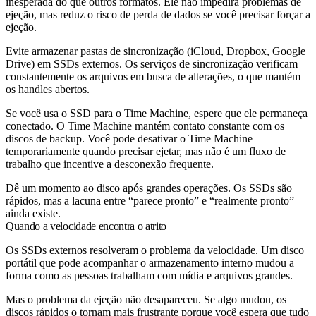
inesperada do que outros formatos. Ele não impedirá problemas de
ejeção, mas reduz o risco de perda de dados se você precisar forçar a
ejeção.
Evite armazenar pastas de sincronização (iCloud, Dropbox, Google
Drive) em SSDs externos. Os serviços de sincronização verificam
constantemente os arquivos em busca de alterações, o que mantém
os handles abertos.
Se você usa o SSD para o Time Machine, espere que ele permaneça
conectado. O Time Machine mantém contato constante com os
discos de backup. Você pode desativar o Time Machine
temporariamente quando precisar ejetar, mas não é um fluxo de
trabalho que incentive a desconexão frequente.
Dê um momento ao disco após grandes operações. Os SSDs são
rápidos, mas a lacuna entre “parece pronto” e “realmente pronto”
ainda existe.
Quando a velocidade encontra o atrito
Os SSDs externos resolveram o problema da velocidade. Um disco
portátil que pode acompanhar o armazenamento interno mudou a
forma como as pessoas trabalham com mídia e arquivos grandes.
Mas o problema da ejeção não desapareceu. Se algo mudou, os
discos rápidos o tornam mais frustrante porque você espera que tudo