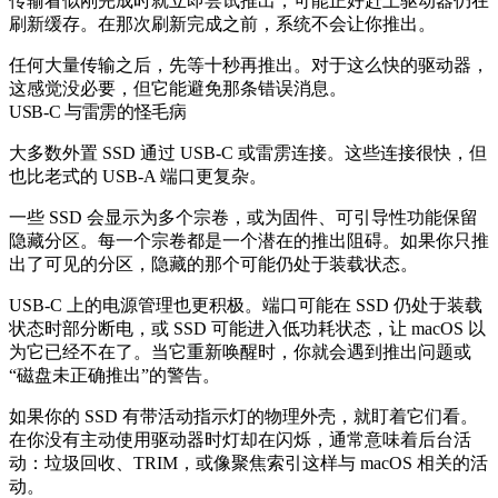
传输看似刚完成时就立即尝试推出，可能正好赶上驱动器仍在
刷新缓存。在那次刷新完成之前，系统不会让你推出。
任何大量传输之后，先等十秒再推出。对于这么快的驱动器，
这感觉没必要，但它能避免那条错误消息。
USB-C 与雷雳的怪毛病
大多数外置 SSD 通过 USB-C 或雷雳连接。这些连接很快，但
也比老式的 USB-A 端口更复杂。
一些 SSD 会显示为多个宗卷，或为固件、可引导性功能保留
隐藏分区。每一个宗卷都是一个潜在的推出阻碍。如果你只推
出了可见的分区，隐藏的那个可能仍处于装载状态。
USB-C 上的电源管理也更积极。端口可能在 SSD 仍处于装载
状态时部分断电，或 SSD 可能进入低功耗状态，让 macOS 以
为它已经不在了。当它重新唤醒时，你就会遇到推出问题或
“磁盘未正确推出”的警告。
如果你的 SSD 有带活动指示灯的物理外壳，就盯着它们看。
在你没有主动使用驱动器时灯却在闪烁，通常意味着后台活
动：垃圾回收、TRIM，或像聚焦索引这样与 macOS 相关的活
动。