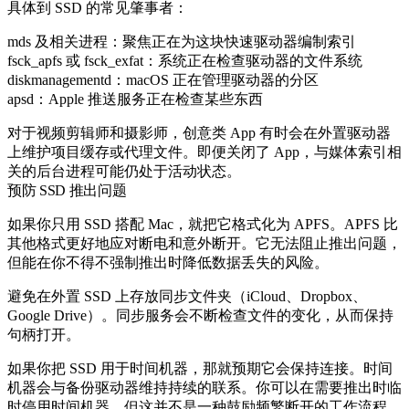
具体到 SSD 的常见肇事者：
mds
及相关进程：聚焦正在为这块快速驱动器编制索引
fsck_apfs
或
fsck_exfat
：系统正在检查驱动器的文件系统
diskmanagementd
：macOS 正在管理驱动器的分区
apsd
：Apple 推送服务正在检查某些东西
对于视频剪辑师和摄影师，创意类 App 有时会在外置驱动器
上维护项目缓存或代理文件。即便关闭了 App，与媒体索引相
关的后台进程可能仍处于活动状态。
预防 SSD 推出问题
如果你只用 SSD 搭配 Mac，就把它格式化为 APFS。APFS 比
其他格式更好地应对断电和意外断开。它无法阻止推出问题，
但能在你不得不强制推出时降低数据丢失的风险。
避免在外置 SSD 上存放同步文件夹（iCloud、Dropbox、
Google Drive）。同步服务会不断检查文件的变化，从而保持
句柄打开。
如果你把 SSD 用于时间机器，那就预期它会保持连接。时间
机器会与备份驱动器维持持续的联系。你可以在需要推出时临
时停用时间机器，但这并不是一种鼓励频繁断开的工作流程。