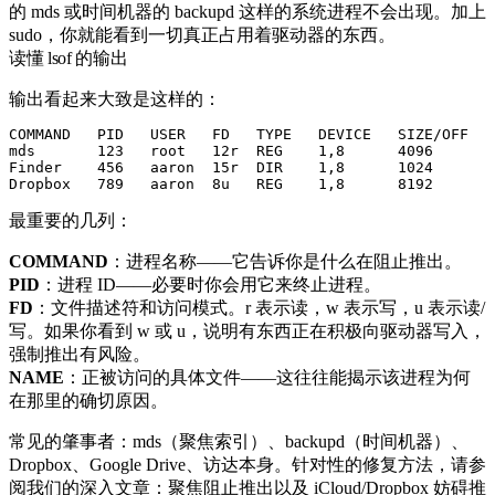
的
mds
或时间机器的
backupd
这样的系统进程不会出现。加上
sudo
，你就能看到一切真正占用着驱动器的东西。
读懂 lsof 的输出
输出看起来大致是这样的：
COMMAND   PID   USER   FD   TYPE   DEVICE   SIZE/OFF   
mds       123   root   12r  REG    1,8      4096       
Finder    456   aaron  15r  DIR    1,8      1024       
最重要的几列：
COMMAND
：进程名称——它告诉你是什么在阻止推出。
PID
：进程 ID——必要时你会用它来终止进程。
FD
：文件描述符和访问模式。
r
表示读，
w
表示写，
u
表示读/
写。如果你看到
w
或
u
，说明有东西正在积极向驱动器写入，
强制推出有风险。
NAME
：正被访问的具体文件——这往往能揭示该进程为何
在那里的确切原因。
常见的肇事者：
mds
（聚焦索引）、
backupd
（时间机器）、
Dropbox
、
Google Drive
、访达本身。针对性的修复方法，请参
阅我们的深入文章：
聚焦阻止推出
以及
iCloud/Dropbox 妨碍推