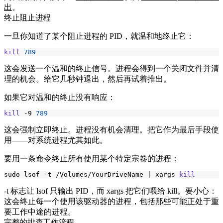
出
。
终止阻止进程
一旦你知道了某个阻止进程的 PID，就温和地终止它：
kill
789
这会发送一个温和的终止信号。进程会得到一个关闭文件并清
理的机会。给它几秒钟退出，然后再试着推出。
如果它对温和的终止没有响应：
kill
 -9 
789
这会强制立即终止。进程没有机会清理。把它作为最后手段使
用——对系统进程尤其如此。
要用一条命令终止所有使用某个特定宗卷的进程：
sudo lsof -t /Volumes/YourDriveName 
|
 xargs 
kill
-t
标志让
lsof
只输出 PID，而
xargs
把它们喂给
kill
。要小心：
这会终止每一个使用该驱动器的进程，包括那些可能正处于重
要工作中途的进程。
完整的排查工作流程