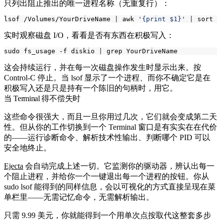
只列出阻止推出的唯一进程名称（无重复行）：
lsof /Volumes/YourDriveName 
|
 awk 
'{print $1}'
|
实时观察磁盘 I/O，看看是否有东西在积极写入：
sudo fs_usage -f diskio 
|
这会持续运行，并在每一次磁盘操作发生时显示出来。按
Control-C 停止。当
lsof
显示了一个进程、而你不确定它是在
积极写入还是只是持有一个陈旧的句柄时，用它。
当 Terminal 得不偿失时
这些命令很强大，而且一旦你用过几次，它们就会变成第二天
性。但从你的工作切换到一个 Terminal 窗口是有实实在在代价
的——运行诊断命令、解析技术性输出、判断哪个 PID 可以
安全地终止。
Ejecta
会自动完成上述一切。它监测你的驱动器，辨认出每一
个阻止进程，并给你一个一键退出每一个进程的按钮。你从
sudo lsof
能得到的同样信息，会以可视化的方式直接呈现在菜
单栏里——无需记忆命令，无需解析输出。
只需 9.99 美元，你就能得到一个用单次点按取代这整套多步