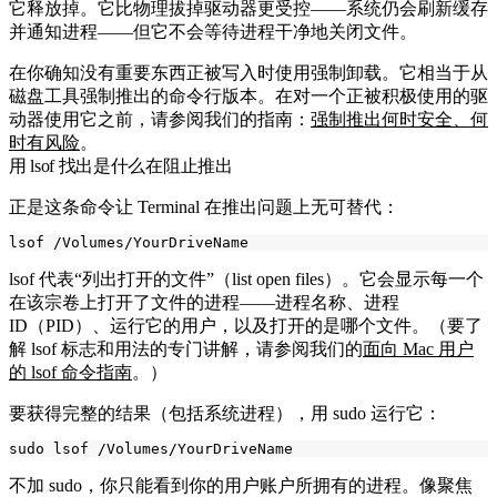
它释放掉。它比物理拔掉驱动器更受控——系统仍会刷新缓存
并通知进程——但它不会等待进程干净地关闭文件。
在你确知没有重要东西正被写入时使用强制卸载。它相当于从
磁盘工具强制推出的命令行版本。在对一个正被积极使用的驱
动器使用它之前，请参阅我们的指南：
强制推出何时安全、何
时有风险
。
用 lsof 找出是什么在阻止推出
正是这条命令让 Terminal 在推出问题上无可替代：
lsof
代表“列出打开的文件”（list open files）。它会显示每一个
在该宗卷上打开了文件的进程——进程名称、进程
ID（PID）、运行它的用户，以及打开的是哪个文件。（要了
解
lsof
标志和用法的专门讲解，请参阅我们的
面向 Mac 用户
的 lsof 命令指南
。）
要获得完整的结果（包括系统进程），用
sudo
运行它：
不加
sudo
，你只能看到你的用户账户所拥有的进程。像聚焦