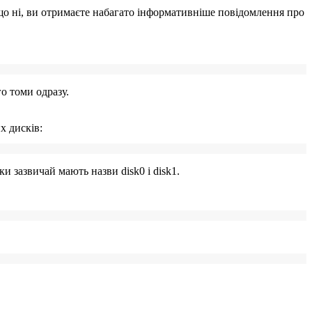
кщо ні, ви отримаєте набагато інформативніше повідомлення про
о томи одразу.
х дисків:
ски зазвичай мають назви
disk0
і
disk1
.