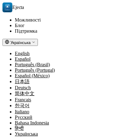
Ejecta
Можливості
Блог
Підтримка
Українська
English
Español
Português (Brasil)
Português (Portugal)
Español (México)
日本語
Deutsch
简体中文
Français
한국어
Italiano
Русский
Bahasa Indonesia
हिन्दी
Українська