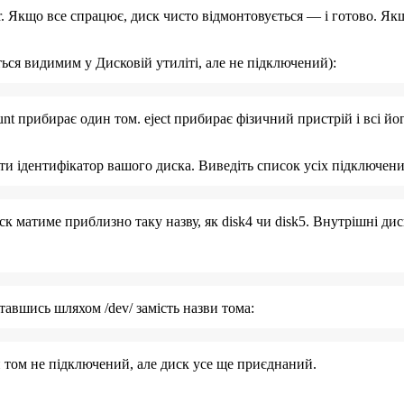
r. Якщо все спрацює, диск чисто відмонтовується — і готово. Я
ся видимим у Дисковій утиліті, але не підключений):
nt
прибирає один том.
eject
прибирає фізичний пристрій і всі йог
и ідентифікатор вашого диска. Виведіть список усіх підключени
иск матиме приблизно таку назву, як
disk4
чи
disk5
. Внутрішні ди
иставшись шляхом
/dev/
замість назви тома:
и том не підключений, але диск усе ще приєднаний.