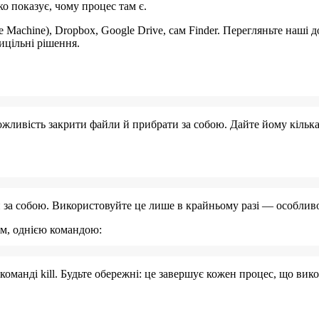
ко показує, чому процес там є.
e Machine),
Dropbox
,
Google Drive
, сам
Finder
. Перегляньте наші д
ицільні рішення.
жливість закрити файли й прибрати за собою. Дайте йому кілька
за собою. Використовуйте це лише в крайньому разі — особливо
ом, однією командою:
 команді
kill
. Будьте обережні: це завершує кожен процес, що вико