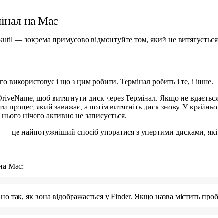
рмінал на Mac
util — зокрема примусово відмонтуйте том, який не витягується, 
о використовує і що з цим робити. Термінал робить і те, і інше.
rDriveName
, щоб витягнути диск через Термінал. Якщо не вдаєтьс
ти процес, який заважає, а потім витягніть диск знову. У крайнь
 нього нічого активно не записується.
— це найпотужніший спосіб упоратися з упертими дисками, які 
на Mac:
так, як вона відображається у Finder. Якщо назва містить пробіл