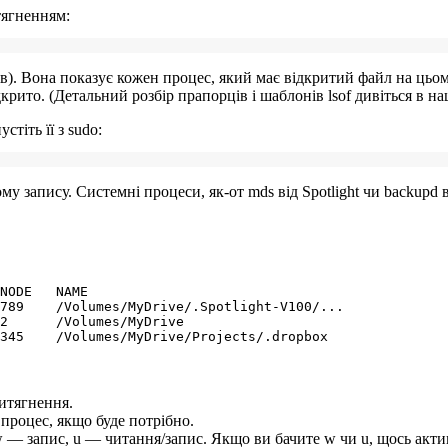
тягненням:
ів). Вона показує кожен процес, який має відкритий файл на цьом
ідкрито. (Детальний розбір прапорців і шаблонів
lsof
дивіться в н
стіть її з
sudo
:
му запису. Системні процеси, як-от
mds
від Spotlight чи
backupd
в
NODE   NAME

789    /Volumes/MyDrive/.Spotlight-V100/...

2      /Volumes/MyDrive

витягнення.
процес, якщо буде потрібно.
w
— запис,
u
— читання/запис. Якщо ви бачите
w
чи
u
, щось акти