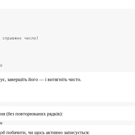
 справжнє число)
о
ує, завершіть його — і витягніть чисто.
ня (без повторюваних рядків):
об побачити, чи щось активно записується: