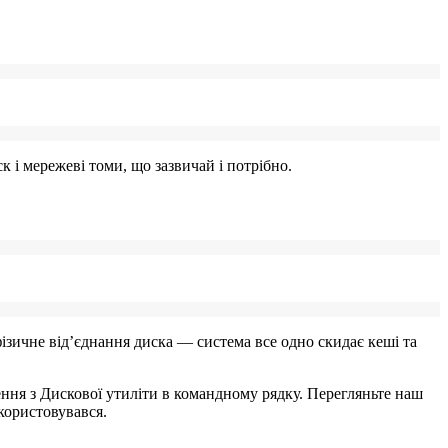
к і мережеві томи, що зазвичай і потрібно.
зичне від’єднання диска — система все одно скидає кеші та
ння з Дискової утиліти в командному рядку. Перегляньте наш
користовувався.