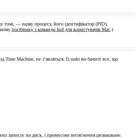
у томі, — назву процесу, його ідентифікатор (PID),
ашому
посібнику з команди lsof для користувачів Mac
.)
ід Time Machine, не з’являться. Із
sudo
ви бачите все, що
вно записує на диск, і примусове витягнення ризиковане.