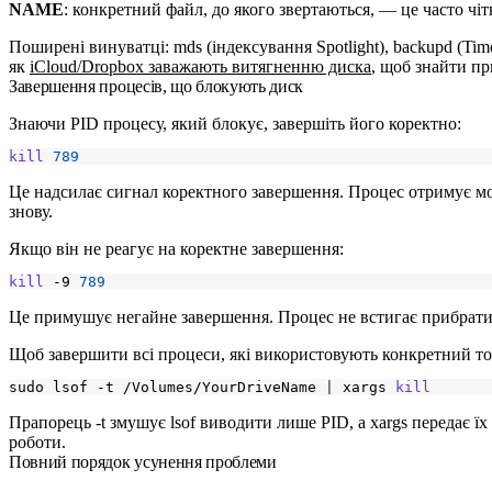
NAME
: конкретний файл, до якого звертаються, — це часто чіт
Поширені винуватці:
mds
(індексування Spotlight),
backupd
(Tim
як
iCloud/Dropbox заважають витягненню диска
, щоб знайти пр
Завершення процесів, що блокують диск
Знаючи PID процесу, який блокує, завершіть його коректно:
kill
789
Це надсилає сигнал коректного завершення. Процес отримує мо
знову.
Якщо він не реагує на коректне завершення:
kill
 -9 
789
Це примушує негайне завершення. Процес не встигає прибрати 
Щоб завершити всі процеси, які використовують конкретний т
sudo lsof -t /Volumes/YourDriveName 
|
 xargs 
kill
Прапорець
-t
змушує
lsof
виводити лише PID, а
xargs
передає їх
роботи.
Повний порядок усунення проблеми