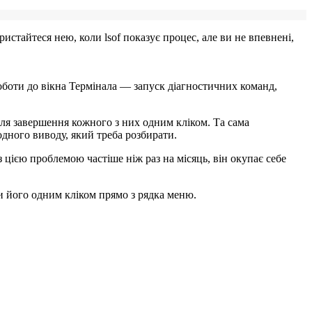
ористайтеся нею, коли
lsof
показує процес, але ви не впевнені,
роботи до вікна Термінала — запуск діагностичних команд,
ля завершення кожного з них одним кліком. Та сама
дного виводу, який треба розбирати.
 цією проблемою частіше ніж раз на місяць, він окупає себе
и його одним кліком прямо з рядка меню.