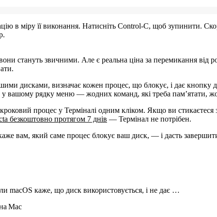
ію в міру її виконання. Натисніть Control-C, щоб зупинити. Ск
р.
, вони стануть звичними. Але є реальна ціна за перемикання від 
ати.
шими дисками, визначає кожен процес, що блокує, і дає кнопку д
 у вашому рядку меню — жодних команд, які треба пам’ятати, жо
окроковий процес у Терміналі одним кліком. Якщо ви стикаєтеся з
cta безкоштовно протягом 7 днів
— Термінал не потрібен.
каже вам, який саме процес блокує ваш диск, — і дасть завершит
ли macOS каже, що диск використовується, і не дає …
 на Mac