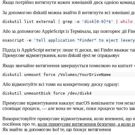
Якщо потрібно витягнути кожен зовнішній диск однією командо
За допомогою
diskutil
можна знайти й витягнути всі зовнішні д
diskutil list external 
|
 grep -o 
'disk[0-9]*$'
|
while
Або за допомогою AppleScript із Термінала, що повторює дії Fin
osascript -e 
'tell application "Finder" to eject (every
Підхід із AppleScript витягує лише ті диски, які Finder вважає
Примусове відмонтування, коли diskutil eject не спрацьовує
Якщо звичайне витягнення завершується помилкою на кшталт «c
Або відмонтуйте всі томи на конкретному диску одразу:
Примусове відмонтування наказує macOS вивільнити том незалеж
сповіщає процеси, — але вона не чекає, поки процеси чисто за
Використовуйте примусове відмонтування, коли впевнені, що н
посібник про те,
коли примусове витягнення безпечне, а коли 
Як знайти за допомогою lsof те, що блокує витягнення