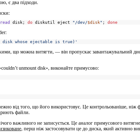
ю, є два підходи.
иски:
read
 disk
;
do
 diskutil eject 
"/dev/
$disk
"
;
done
der:
 disk whose ejectable is true)'
 такими, що можна витягти, — він пропускає завантажувальний дис
ouldn’t unmount disk», виконайте примусово:
но від того, що його використовує. Це контрольованіше, ніж фі
криють файли.
ічого важливого не записується. Це аналог примусового витягне
ризиковане
, перш ніж застосовувати це до диска, який активно ви