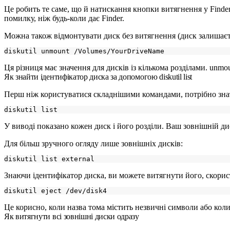
Це робить те саме, що й натискання кнопки витягнення у Finde
помилку, ніж будь-коли дає Finder.
Можна також відмонтувати диск без витягнення (диск залишаєть
Ця різниця має значення для дисків із кількома розділами.
unmou
Як знайти ідентифікатор диска за допомогою diskutil list
Перш ніж користуватися складнішими командами, потрібно знат
У виводі показано кожен диск і його розділи. Ваш зовнішній д
Для більш зручного огляду лише зовнішніх дисків:
Знаючи ідентифікатор диска, ви можете витягнути його, скор
Це корисно, коли назва тома містить незвичні символи або кол
Як витягнути всі зовнішні диски одразу