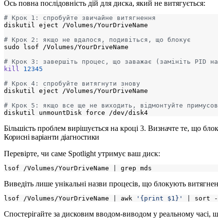
Ось повна послідовність дій для диска, який не витягується:
# Крок 1: спробуйте звичайне витягнення
# Крок 2: якщо не вдалося, подивіться, що блокує
# Крок 3: завершіть процес, що заважає (замініть PID на
kill
12345
# Крок 4: спробуйте витягнути знову
# Крок 5: якщо все ще не виходить, відмонтуйте примусов
Більшість проблем вирішується на кроці 3. Визначте те, що блок
Корисні варіанти діагностики
Перевірте, чи саме Spotlight утримує ваш диск:
lsof /Volumes/YourDriveName 
|
Виведіть лише унікальні назви процесів, що блокують витягнен
lsof /Volumes/YourDriveName 
|
 awk 
'{print $1}'
|
Спостерігайте за дисковим вводом-виводом у реальному часі, щ