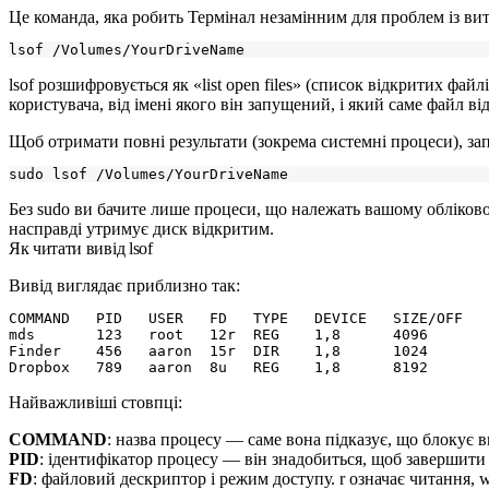
Це команда, яка робить Термінал незамінним для проблем із ви
lsof
розшифровується як «list open files» (список відкритих файл
користувача, від імені якого він запущений, і який саме файл в
Щоб отримати повні результати (зокрема системні процеси), запу
Без
sudo
ви бачите лише процеси, що належать вашому обліково
насправді утримує диск відкритим.
Як читати вивід lsof
Вивід виглядає приблизно так:
COMMAND   PID   USER   FD   TYPE   DEVICE   SIZE/OFF   
mds       123   root   12r  REG    1,8      4096       
Finder    456   aaron  15r  DIR    1,8      1024       
Найважливіші стовпці:
COMMAND
: назва процесу — саме вона підказує, що блокує 
PID
: ідентифікатор процесу — він знадобиться, щоб завершити 
FD
: файловий дескриптор і режим доступу.
r
означає читання,