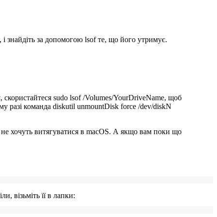
і знайдіть за допомогою lsof те, що його утримує.
я, скористайтеся
sudo lsof /Volumes/YourDriveName
, щоб
ому разі команда
diskutil unmountDisk force /dev/diskN
не хочуть витягуватися в macOS. А якщо вам поки що
и, візьміть її в лапки: