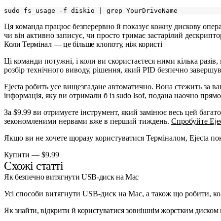
sudo fs_usage -f diskio 
|
Ця команда працює безперервно й показує кожну дискову операц
чи він активно записує, чи просто тримає застарілий дескрипто
Коли Термінал — це більше клопоту, ніж користі
Ці команди потужні, і коли ви скористаєтеся ними кілька разів
розбір технічного виводу, рішення, який PID безпечно завершув
Ejecta
робить усе вищезгадане автоматично. Вона стежить за ва
інформація, яку ви отримали б із
sudo lsof
, подана наочно прямо
За $9.99 ви отримуєте інструмент, який замінює весь цей багат
зекономленими нервами вже в перший тиждень.
Спробуйте Eje
Якщо ви не хочете щоразу користуватися Терміналом, Ejecta по
Купити — $9.99
Схожі статті
Як безпечно витягнути USB-диск на Mac
Усі способи витягнути USB-диск на Mac, а також що робити, ко
Як знайти, відкрити й користуватися зовнішнім жорстким диском