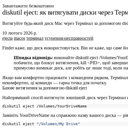
Завантажити безкоштовно
diskutil eject: як витягувати диски через Те
Витягуйте будь-який диск Mac через Термінал за допомогою disk
10 лютого 2026 р.
ejecta
macos
термінал
усунення-несправностей
Finder каже, що диск використовується. Він не каже, що саме йог
Швидка відповідь:
виконайте
diskutil eject /Volumes/You
побачити, що блокує витягнення,
kill <PID>
, щоб заверши
примусово вимикає диск, але робіть це лише тоді, коли на
Якщо вам комфортно працювати з командним рядком, Термінал 
некомфортно, ці команди — гарна точка для початку.
Базове витягнення за допомогою diskutil eject
Найпряміший спосіб витягнути зовнішній диск через Термінал 
Замініть
YourDriveName
на справжню назву вашого диска — рівно 
diskutil eject 
"/Volumes/My Drive"