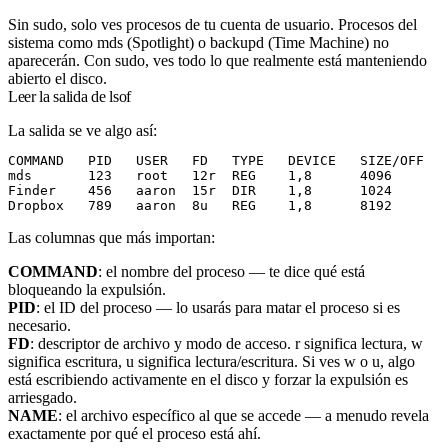
Sin
sudo
, solo ves procesos de tu cuenta de usuario. Procesos del
sistema como
mds
(Spotlight) o
backupd
(Time Machine) no
aparecerán. Con
sudo
, ves todo lo que realmente está manteniendo
abierto el disco.
Leer la salida de lsof
La salida se ve algo así:
COMMAND   PID   USER   FD   TYPE   DEVICE   SIZE/OFF   
mds       123   root   12r  REG    1,8      4096       
Finder    456   aaron  15r  DIR    1,8      1024       
Las columnas que más importan:
COMMAND
: el nombre del proceso — te dice qué está
bloqueando la expulsión.
PID
: el ID del proceso — lo usarás para matar el proceso si es
necesario.
FD
: descriptor de archivo y modo de acceso.
r
significa lectura,
w
significa escritura,
u
significa lectura/escritura. Si ves
w
o
u
, algo
está escribiendo activamente en el disco y forzar la expulsión es
arriesgado.
NAME
: el archivo específico al que se accede — a menudo revela
exactamente por qué el proceso está ahí.