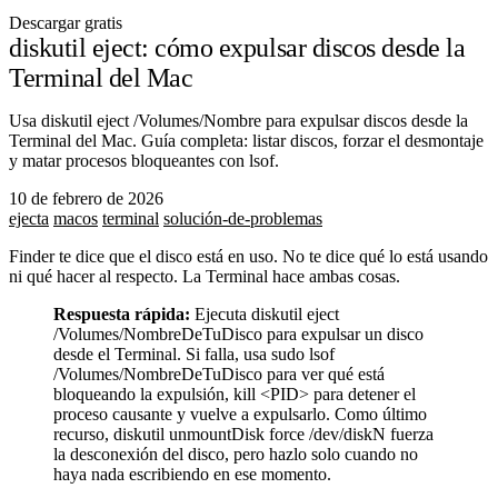
Descargar gratis
diskutil eject: cómo expulsar discos desde la
Terminal del Mac
Usa diskutil eject /Volumes/Nombre para expulsar discos desde la
Terminal del Mac. Guía completa: listar discos, forzar el desmontaje
y matar procesos bloqueantes con lsof.
10 de febrero de 2026
ejecta
macos
terminal
solución-de-problemas
Finder te dice que el disco está en uso. No te dice qué lo está usando
ni qué hacer al respecto. La Terminal hace ambas cosas.
Respuesta rápida:
Ejecuta
diskutil eject
/Volumes/NombreDeTuDisco
para expulsar un disco
desde el Terminal. Si falla, usa
sudo lsof
/Volumes/NombreDeTuDisco
para ver qué está
bloqueando la expulsión,
kill <PID>
para detener el
proceso causante y vuelve a expulsarlo. Como último
recurso,
diskutil unmountDisk force /dev/diskN
fuerza
la desconexión del disco, pero hazlo solo cuando no
haya nada escribiendo en ese momento.