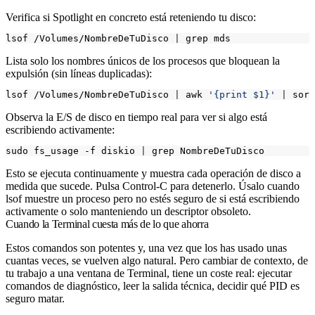
Verifica si Spotlight en concreto está reteniendo tu disco:
lsof /Volumes/NombreDeTuDisco 
|
Lista solo los nombres únicos de los procesos que bloquean la
expulsión (sin líneas duplicadas):
lsof /Volumes/NombreDeTuDisco 
|
 awk 
'{print $1}'
|
Observa la E/S de disco en tiempo real para ver si algo está
escribiendo activamente:
sudo fs_usage -f diskio 
|
Esto se ejecuta continuamente y muestra cada operación de disco a
medida que sucede. Pulsa Control-C para detenerlo. Úsalo cuando
lsof
muestre un proceso pero no estés seguro de si está escribiendo
activamente o solo manteniendo un descriptor obsoleto.
Cuando la Terminal cuesta más de lo que ahorra
Estos comandos son potentes y, una vez que los has usado unas
cuantas veces, se vuelven algo natural. Pero cambiar de contexto, de
tu trabajo a una ventana de Terminal, tiene un coste real: ejecutar
comandos de diagnóstico, leer la salida técnica, decidir qué PID es
seguro matar.