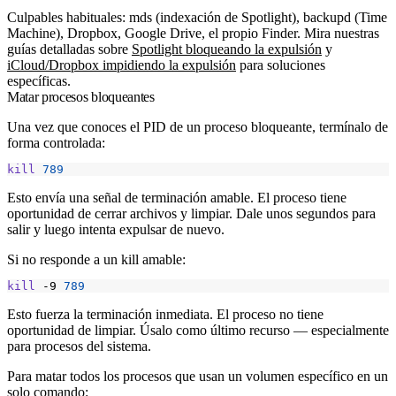
Culpables habituales:
mds
(indexación de Spotlight),
backupd
(Time
Machine),
Dropbox
,
Google Drive
, el propio
Finder
. Mira nuestras
guías detalladas sobre
Spotlight bloqueando la expulsión
y
iCloud/Dropbox impidiendo la expulsión
para soluciones
específicas.
Matar procesos bloqueantes
Una vez que conoces el PID de un proceso bloqueante, termínalo de
forma controlada:
kill
789
Esto envía una señal de terminación amable. El proceso tiene
oportunidad de cerrar archivos y limpiar. Dale unos segundos para
salir y luego intenta expulsar de nuevo.
Si no responde a un kill amable:
kill
 -9 
789
Esto fuerza la terminación inmediata. El proceso no tiene
oportunidad de limpiar. Úsalo como último recurso — especialmente
para procesos del sistema.
Para matar todos los procesos que usan un volumen específico en un
solo comando: