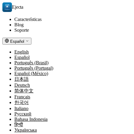
Ejecta
Características
Blog
Soporte
Español
English
Español
Português (Brasil)
Português (Portugal)
Español (México)
日本語
Deutsch
简体中文
Français
한국어
Italiano
Русский
Bahasa Indonesia
हिन्दी
Українська