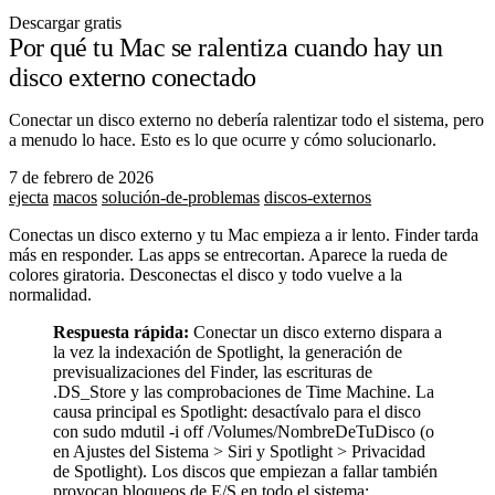
Descargar gratis
Por qué tu Mac se ralentiza cuando hay un
disco externo conectado
Conectar un disco externo no debería ralentizar todo el sistema, pero
a menudo lo hace. Esto es lo que ocurre y cómo solucionarlo.
7 de febrero de 2026
ejecta
macos
solución-de-problemas
discos-externos
Conectas un disco externo y tu Mac empieza a ir lento. Finder tarda
más en responder. Las apps se entrecortan. Aparece la rueda de
colores giratoria. Desconectas el disco y todo vuelve a la
normalidad.
Respuesta rápida:
Conectar un disco externo dispara a
la vez la indexación de Spotlight, la generación de
previsualizaciones del Finder, las escrituras de
.DS_Store
y las comprobaciones de Time Machine. La
causa principal es Spotlight: desactívalo para el disco
con
sudo mdutil -i off /Volumes/NombreDeTuDisco
(o
en Ajustes del Sistema > Siri y Spotlight > Privacidad
de Spotlight). Los discos que empiezan a fallar también
provocan bloqueos de E/S en todo el sistema;