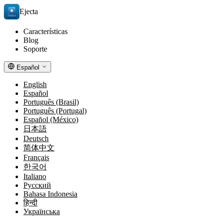
Ejecta
Características
Blog
Soporte
Español
English
Español
Português (Brasil)
Português (Portugal)
Español (México)
日本語
Deutsch
简体中文
Français
한국어
Italiano
Русский
Bahasa Indonesia
हिन्दी
Українська