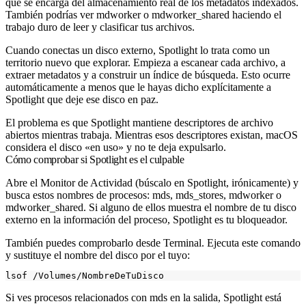
que se encarga del almacenamiento real de los metadatos indexados.
También podrías ver
mdworker
o
mdworker_shared
haciendo el
trabajo duro de leer y clasificar tus archivos.
Cuando conectas un disco externo, Spotlight lo trata como un
territorio nuevo que explorar. Empieza a escanear cada archivo, a
extraer metadatos y a construir un índice de búsqueda. Esto ocurre
automáticamente a menos que le hayas dicho explícitamente a
Spotlight que deje ese disco en paz.
El problema es que Spotlight mantiene descriptores de archivo
abiertos mientras trabaja. Mientras esos descriptores existan, macOS
considera el disco «en uso» y no te deja expulsarlo.
Cómo comprobar si Spotlight es el culpable
Abre el Monitor de Actividad (búscalo en Spotlight, irónicamente) y
busca estos nombres de procesos:
mds
,
mds_stores
,
mdworker
o
mdworker_shared
. Si alguno de ellos muestra el nombre de tu disco
externo en la información del proceso, Spotlight es tu bloqueador.
También puedes comprobarlo desde Terminal. Ejecuta este comando
y sustituye el nombre del disco por el tuyo:
Si ves procesos relacionados con mds en la salida, Spotlight está