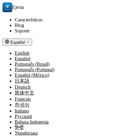
Ejecta
Características
Blog
Soporte
Español
English
Español
Português (Brasil)
Português (Portugal)
Español (México)
日本語
Deutsch
简体中文
Français
한국어
Italiano
Русский
Bahasa Indonesia
हिन्दी
Українська