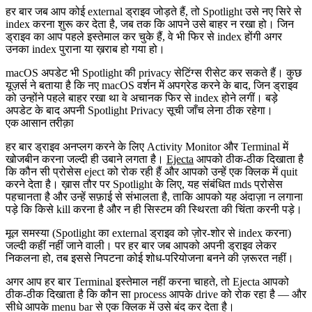
हर बार जब आप कोई external ड्राइव जोड़ते हैं, तो Spotlight उसे नए सिरे से
index करना शुरू कर देता है, जब तक कि आपने उसे बाहर न रखा हो। जिन
ड्राइव का आप पहले इस्तेमाल कर चुके हैं, वे भी फिर से index होंगी अगर
उनका index पुराना या ख़राब हो गया हो।
macOS अपडेट भी Spotlight की privacy सेटिंग्स रीसेट कर सकते हैं। कुछ
यूज़र्स ने बताया है कि नए macOS वर्शन में अपग्रेड करने के बाद, जिन ड्राइव
को उन्होंने पहले बाहर रखा था वे अचानक फिर से index होने लगीं। बड़े
अपडेट के बाद अपनी Spotlight Privacy सूची जाँच लेना ठीक रहेगा।
एक आसान तरीक़ा
हर बार ड्राइव अनप्लग करने के लिए Activity Monitor और Terminal में
खोजबीन करना जल्दी ही उबाने लगता है।
Ejecta
आपको ठीक-ठीक दिखाता है
कि कौन सी प्रोसेस eject को रोक रही हैं और आपको उन्हें एक क्लिक में quit
करने देता है। ख़ास तौर पर Spotlight के लिए, यह संबंधित mds प्रोसेस
पहचानता है और उन्हें सफ़ाई से संभालता है, ताकि आपको यह अंदाज़ा न लगाना
पड़े कि किसे kill करना है और न ही सिस्टम की स्थिरता की चिंता करनी पड़े।
मूल समस्या (Spotlight का external ड्राइव को ज़ोर-शोर से index करना)
जल्दी कहीं नहीं जाने वाली। पर हर बार जब आपको अपनी ड्राइव लेकर
निकलना हो, तब इससे निपटना कोई शोध-परियोजना बनने की ज़रूरत नहीं।
अगर आप हर बार Terminal इस्तेमाल नहीं करना चाहते, तो Ejecta आपको
ठीक-ठीक दिखाता है कि कौन सा process आपके drive को रोक रहा है — और
सीधे आपके menu bar से एक क्लिक में उसे बंद कर देता है।