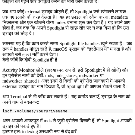
फ़ाइलों को पढ़ने और वर्गीकृत करने का भारी काम करती हैं।
जब आप कोई external ड्राइव जोड़ते हैं, तो Spotlight उसे खंगालने लायक
एक नए इलाक़े की तरह देखता है। यह हर फ़ाइल को स्कैन करना, metadata
निकालना और एक खोजने योग्य index बनाना शुरू कर देता है। यह अपने आप
होता है, जब तक कि आपने Spotlight से साफ़ तौर पर न कह दिया हो कि उस
ड्राइव को छोड़ दे।
समस्या यह है कि काम करते समय Spotlight file handles खुले रखता है। जब
तक ये handles मौजूद रहते हैं, macOS ड्राइव को “इस्तेमाल में” मानता है और
आपको उसे eject नहीं करने देता।
कैसे जाँचें कि दोषी Spotlight ही है
Activity Monitor खोलें (हास्यास्पद रूप से, इसे Spotlight में ही खोजें) और
इन प्रोसेस नामों को देखें:
mds
,
mds_stores
,
mdworker
या
mdworker_shared
। अगर इनमें से किसी की प्रोसेस जानकारी में आपकी
external ड्राइव का नाम दिखता है, तो Spotlight ही आपका रोकने वाला है।
आप Terminal से भी जाँच कर सकते हैं। यह कमांड चलाएँ, ड्राइव के नाम को
अपने नाम से बदलकर:
अगर आपको आउटपुट में mds से जुड़ी प्रोसेस दिखती हैं, तो Spotlight आपकी
ड्राइव को पकड़े हुए है।
झटपट हल: indexing अस्थायी रूप से बंद करें