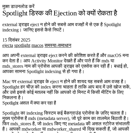
मुफ़्त डाउनलोड करें
Spotlight डिस्क की Ejection को क्यों रोकता है
external ड्राइव eject न होने की सबसे आम वजहों में से एक है Spotlight
indexing। जानिए इससे कैसे निपटें।
15 दिसंबर 2025
ejecta
spotlight
macos
समस्या-समाधान
आप अपनी external ड्राइव eject करने की कोशिश करते हैं और macOS मना
कर देता है। आप Activity Monitor देखते हैं और पाते हैं कि
mds
या
mds_stores
नाम की प्रोसेस आपकी ड्राइव को एक्सेस कर रही हैं। बधाई हो,
आपका सामना Spotlight indexing से हो गया है।
Mac पर external ड्राइव के eject न होने की शायद यह सबसे आम वजह है।
Spotlight हर चीज़ को index करना चाहता है ताकि आप बाद में उसे खोज सकें,
और उसे इससे कोई मतलब नहीं कि आपको दो मिनट में किसी मीटिंग के लिए
निकलना है।
Spotlight असल में क्या कर रहा है
Spotlight का indexing सिस्टम कई बैकग्राउंड प्रोसेस के ज़रिए चलता है।
मुख्य प्रोसेस है
mds
(metadata server), जो पूरे काम का तालमेल बिठाती है।
फिर
mds_stores
है, जो index किए गए metadata की असल स्टोरेज संभालती
है। आपको
mdworker
या
mdworker_shared
भी दिख सकती हैं, जो आपकी