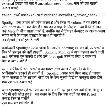
external ड्राइव की रूट में
.metadata_never_index
नाम की एक ख़ाली
फ़ाइल बनाएँ:
Spotlight इस फ़ाइल की जाँच करता है और जिस भी volume में यह होती है
उसे index करना छोड़ देता है। यह उन ड्राइव के लिए काम का है जिन्हें आप
कई Macs के बीच साझा करते हैं, क्योंकि यह सेटिंग हर कंप्यूटर पर अलग-अलग
सहेजे जाने के बजाय ड्राइव के साथ ही चलती है।
जब Spotlight छोड़ता ही नहीं
कभी-कभी Spotlight अटक जाता है। आपने indexing बंद कर दी, पर प्रोसेस
फिर भी ड्राइव को नहीं छोड़तीं। Activity Monitor में आप गड़बड़ करने वाली
mds प्रोसेस चुन सकते हैं और उसे force quit करने के लिए X बटन पर
क्लिक कर सकते हैं।
ध्यान रखें कि सिस्टम प्रोसेस को force quit करने से कुछ देर के लिए
अजीबोग़रीब हरकतें हो सकती हैं। Spotlight अपने आप फिर चालू हो जाएगा,
पर हो सकता है कि आपको थोड़ी देर के लिए सुस्ती दिखे या सबकुछ ठीक होने
तक एक पल रुकना पड़े।
अगर Spotlight प्रोसेस kill करने के बाद भी ड्राइव eject नहीं होती, तो कुछ
और भी उसे खोले हुए है। यह देखने के लिए कि क्या बाक़ी रह गया है,
lsof
कमांड फिर से चलाएँ।
ऐसा बार-बार क्यों होता है