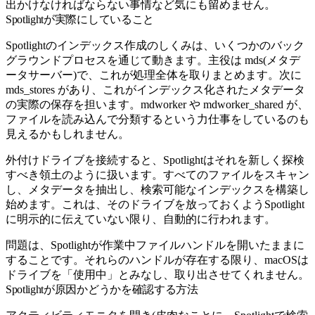
出かけなければならない事情など気にも留めません。
Spotlightが実際にしていること
Spotlightのインデックス作成のしくみは、いくつかのバック
グラウンドプロセスを通じて動きます。主役は
mds
(メタデ
ータサーバー)で、これが処理全体を取りまとめます。次に
mds_stores
があり、これがインデックス化されたメタデータ
の実際の保存を担います。
mdworker
や
mdworker_shared
が、
ファイルを読み込んで分類するという力仕事をしているのも
見えるかもしれません。
外付けドライブを接続すると、Spotlightはそれを新しく探検
すべき領土のように扱います。すべてのファイルをスキャン
し、メタデータを抽出し、検索可能なインデックスを構築し
始めます。これは、そのドライブを放っておくようSpotlight
に明示的に伝えていない限り、自動的に行われます。
問題は、Spotlightが作業中ファイルハンドルを開いたままに
することです。それらのハンドルが存在する限り、macOSは
ドライブを「使用中」とみなし、取り出させてくれません。
Spotlightが原因かどうかを確認する方法