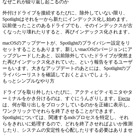
なぜこれが繰り返し起こるのか
外付けドライブを接続するたびに、除外していない限り、
Spotlightはそれを一から新たにインデックス化し始めます。
以前使ったことのあるドライブでも、そのインデックスが古
くなったり壊れたりすると、再びインデックス化されます。
macOSのアップデートが、Spotlightのプライバシー設定をリ
セットすることもあります。新しいmacOSのバージョンにア
ップグレードしたあと、以前除外していたドライブが突然ま
た再びインデックス化されていた、という報告をするユーザ
ーもいます。大きなアップデートのあとには、Spotlightのプ
ライバシーリストを確認しておくとよいでしょう。
もっとシンプルなやり方
ドライブを取り外したいたびに、アクティビティモニタやタ
ーミナルをかき分けるのは、すぐにうんざりします。
Ejecta
は、何が取り出しをブロックしているのかを正確に表示し、
ワンクリックでそれらを終了させることができます。
Spotlightについては、関連するmdsプロセスを特定し、それ
らをきれいに処理するので、どれを終了させればよいか推測
したり、システムの安定性を心配したりする必要はありませ