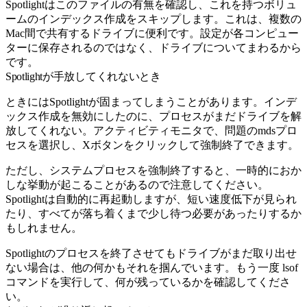
Spotlightはこのファイルの有無を確認し、これを持つボリュ
ームのインデックス作成をスキップします。これは、複数の
Mac間で共有するドライブに便利です。設定が各コンピュー
ターに保存されるのではなく、ドライブについてまわるから
です。
Spotlightが手放してくれないとき
ときにはSpotlightが固まってしまうことがあります。インデ
ックス作成を無効にしたのに、プロセスがまだドライブを解
放してくれない。アクティビティモニタで、問題のmdsプロ
セスを選択し、Xボタンをクリックして強制終了できます。
ただし、システムプロセスを強制終了すると、一時的におか
しな挙動が起こることがあるので注意してください。
Spotlightは自動的に再起動しますが、短い速度低下が見られ
たり、すべてが落ち着くまで少し待つ必要があったりするか
もしれません。
Spotlightのプロセスを終了させてもドライブがまだ取り出せ
ない場合は、他の何かもそれを掴んでいます。もう一度
lsof
コマンドを実行して、何が残っているかを確認してくださ
い。