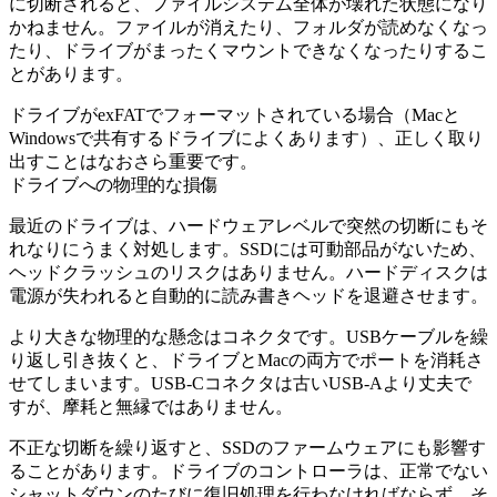
に切断されると、ファイルシステム全体が壊れた状態になり
かねません。ファイルが消えたり、フォルダが読めなくなっ
たり、ドライブがまったくマウントできなくなったりするこ
とがあります。
ドライブがexFATでフォーマットされている場合（Macと
Windowsで共有するドライブによくあります）、正しく取り
出すことはなおさら重要です。
ドライブへの物理的な損傷
最近のドライブは、ハードウェアレベルで突然の切断にもそ
れなりにうまく対処します。SSDには可動部品がないため、
ヘッドクラッシュのリスクはありません。ハードディスクは
電源が失われると自動的に読み書きヘッドを退避させます。
より大きな物理的な懸念はコネクタです。USBケーブルを繰
り返し引き抜くと、ドライブとMacの両方でポートを消耗さ
せてしまいます。USB-Cコネクタは古いUSB-Aより丈夫で
すが、摩耗と無縁ではありません。
不正な切断を繰り返すと、SSDのファームウェアにも影響す
ることがあります。ドライブのコントローラは、正常でない
シャットダウンのたびに復旧処理を行わなければならず、そ