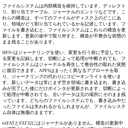
ファイルシステムは内部構造を維持しています。ディレクト
リ、割り当てテーブル、ジャーナルのエントリなどです。こ
れらの構造は、すべてのファイルがディスク上のどこにあ
り、領域がどう割り当てられているかを記述しています。フ
ァイルを書き込むと、ファイルシステムはこれらの構造を更
新します。更新の途中で取り外すと、構造が不整合な状態の
まま残ることがあります。
HFS+はジャーナリングを使い、変更を行う前に予定してい
る変更を記録します。切断によって処理が中断されても、フ
ァイルシステムはジャーナルを再生して整合性の取れた状態
に復旧できます。APFSはまったく異なるアプローチを取
り、ジャーナリングの代わりにコピーオンライトを使いま
す。新しいデータは常にまず空き領域に書き込まれ、書き込
みが完了した後にだけポインタが更新されます。切断によっ
て処理が中断されても、古いデータは元の場所にそのまま残
っています。どちらのファイルシステムでも、書き込み中だ
ったファイルは失われるかもしれませんが、ファイルシステ
ム自体は無傷のままです。
exFATとFAT32にはジャーナルがありません。構造の更新中