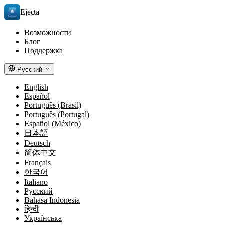
Ejecta
Возможности
Блог
Поддержка
Русский
English
Español
Português (Brasil)
Português (Portugal)
Español (México)
日本語
Deutsch
简体中文
Français
한국어
Italiano
Русский
Bahasa Indonesia
हिन्दी
Українська