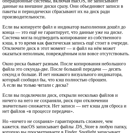
операционные системы, включая macOS, не записывают
данные на внешние диски сразу. Они объединяют записи в
пакеты и периодически сбрасывают их на диск ради
производительности.
Если вы копируете файл и индикатор выполнения дошёл до
конца — это ещё не гарантирует, что данные уже на диске.
Система могла подтвердить копирование из собственного
кэша, в то время как фактическая запись ещё стоит в очереди.
Отключите диск в этот момент — и файл на нём может
оказаться неполным, повреждённым или вовсе отсутствовать.
Окно риска бывает разным. После копирования небольшого
файла это секунда-две. После большой передачи — десять
секунд и больше. И нет никакого визуального индикатора,
который сообщил бы, что кэш полностью сброшен.
А если вы только читали с диска?
Если вы подключили диск, открыли несколько файлов и
ничего на него не сохраняли, риск при отключении
значительно снижается. Нет записи — нет кэша для сброса и
нет файлов «в процессе передачи».
Но «ничего не сохранял» гарантировать сложнее, чем
кажется. macOS записывает файлы .DS_Store в любую папку,
которую вы просматриваете в Finder. Spotlight записывает