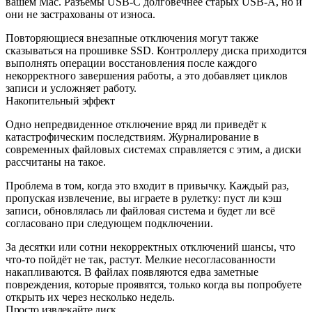
вашем Mac. Разъёмы USB-C долговечнее старых USB-A, но и
они не застрахованы от износа.
Повторяющиеся внезапные отключения могут также
сказываться на прошивке SSD. Контроллеру диска приходится
выполнять операции восстановления после каждого
некорректного завершения работы, а это добавляет циклов
записи и усложняет работу.
Накопительный эффект
Одно непредвиденное отключение вряд ли приведёт к
катастрофическим последствиям. Журналирование в
современных файловых системах справляется с этим, а диски
рассчитаны на такое.
Проблема в том, когда это входит в привычку. Каждый раз,
пропуская извлечение, вы играете в рулетку: пуст ли кэш
записи, обновлялась ли файловая система и будет ли всё
согласовано при следующем подключении.
За десятки или сотни некорректных отключений шансы, что
что-то пойдёт не так, растут. Мелкие несогласованности
накапливаются. В файлах появляются едва заметные
повреждения, которые проявятся, только когда вы попробуете
открыть их через несколько недель.
Просто извлекайте диск