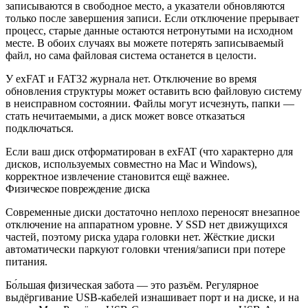
записываются в свободное место, а указатели обновляются
только после завершения записи. Если отключение прерывает
процесс, старые данные остаются нетронутыми на исходном
месте. В обоих случаях вы можете потерять записываемый
файл, но сама файловая система останется в целости.
У exFAT и FAT32 журнала нет. Отключение во время
обновления структуры может оставить всю файловую систему
в неисправном состоянии. Файлы могут исчезнуть, папки —
стать нечитаемыми, а диск может вовсе отказаться
подключаться.
Если ваш диск отформатирован в exFAT (что характерно для
дисков, используемых совместно на Mac и Windows),
корректное извлечение становится ещё важнее.
Физическое повреждение диска
Современные диски достаточно неплохо переносят внезапное
отключение на аппаратном уровне. У SSD нет движущихся
частей, поэтому риска удара головки нет. Жёсткие диски
автоматически паркуют головки чтения/записи при потере
питания.
Бо́льшая физическая забота — это разъём. Регулярное
выдёргивание USB-кабелей изнашивает порт и на диске, и на