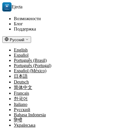
Ejecta
Возможности
Блог
Поддержка
Русский
English
Español
Português (Brasil)
Português (Portugal)
Español (México)
日本語
Deutsch
简体中文
Français
한국어
Italiano
Русский
Bahasa Indonesia
हिन्दी
Українська