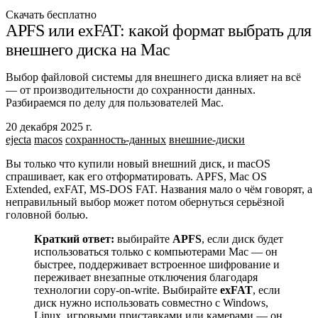
Скачать бесплатно
APFS или exFAT: какой формат выбрать для
внешнего диска на Mac
Выбор файловой системы для внешнего диска влияет на всё
— от производительности до сохранности данных.
Разбираемся по делу для пользователей Mac.
20 декабря 2025 г.
ejecta
macos
сохранность-данных
внешние-диски
Вы только что купили новый внешний диск, и macOS
спрашивает, как его отформатировать. APFS, Mac OS
Extended, exFAT, MS-DOS FAT. Названия мало о чём говорят, а
неправильный выбор может потом обернуться серьёзной
головной болью.
Краткий ответ:
выбирайте
APFS
, если диск будет
использоваться только с компьютерами Mac — он
быстрее, поддерживает встроенное шифрование и
переживает внезапные отключения благодаря
технологии copy-on-write. Выбирайте
exFAT
, если
диск нужно использовать совместно с Windows,
Linux, игровыми приставками или камерами — он