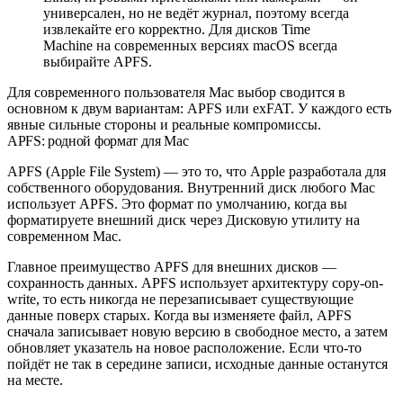
универсален, но не ведёт журнал, поэтому всегда
извлекайте его корректно. Для дисков Time
Machine на современных версиях macOS всегда
выбирайте APFS.
Для современного пользователя Mac выбор сводится в
основном к двум вариантам: APFS или exFAT. У каждого есть
явные сильные стороны и реальные компромиссы.
APFS: родной формат для Mac
APFS (Apple File System) — это то, что Apple разработала для
собственного оборудования. Внутренний диск любого Mac
использует APFS. Это формат по умолчанию, когда вы
форматируете внешний диск через Дисковую утилиту на
современном Mac.
Главное преимущество APFS для внешних дисков —
сохранность данных. APFS использует архитектуру copy-on-
write, то есть никогда не перезаписывает существующие
данные поверх старых. Когда вы изменяете файл, APFS
сначала записывает новую версию в свободное место, а затем
обновляет указатель на новое расположение. Если что-то
пойдёт не так в середине записи, исходные данные останутся
на месте.