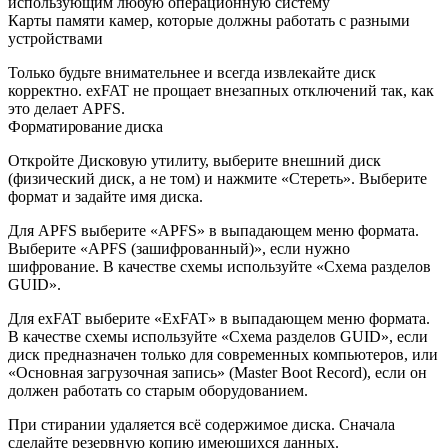
использующим любую операционную систему
Карты памяти камер, которые должны работать с разными
устройствами
Только будьте внимательнее и всегда извлекайте диск
корректно. exFAT не прощает внезапных отключений так, как
это делает APFS.
Форматирование диска
Откройте Дисковую утилиту, выберите внешний диск
(физический диск, а не том) и нажмите «Стереть». Выберите
формат и задайте имя диска.
Для APFS выберите «APFS» в выпадающем меню формата.
Выберите «APFS (зашифрованный)», если нужно
шифрование. В качестве схемы используйте «Схема разделов
GUID».
Для exFAT выберите «ExFAT» в выпадающем меню формата.
В качестве схемы используйте «Схема разделов GUID», если
диск предназначен только для современных компьютеров, или
«Основная загрузочная запись» (Master Boot Record), если он
должен работать со старым оборудованием.
При стирании удаляется всё содержимое диска. Сначала
сделайте резервную копию имеющихся данных.