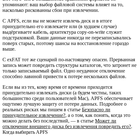
упоминают: ваш выбор файловой системы влияет на то,
насколько рискованны сбои при извлечении.
С APFS, если вы не можете извлечь диск и в итоге
принудительно его извлекаете или (в худшем случае)
выдёргиваете кабель, архитектура copy-on-write служит
подстраховкой. Ваши данные никогда не перезаписывались
поверх старых, поэтому шансы на восстановление гораздо
выше.
С exFAT тот же сценарий по-настоящему опасен. Прерванная
запись может повредить структуры каталогов, что затронет не
только записываемый файл. Одно неудачное отключение
способно лавиной привести к потере нескольких файлов.
Если вы из тех, кому время от времени приходится
принудительно извлекать диски (а будем честны, таких
большинство среди пользователей Mac), APFS обеспечивает
ощутимо лучшую защиту от потери данных. Подробнее о
реальных рисках мы пишем в статье
Безопасно ли
принудительное извлечение?
, а о том, как понять, когда это
можно делать без последствий, — в статье
Может ли
отключение внешнего диска без извлечения повредить его?
.
Когда выбирать APFS