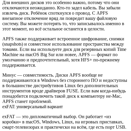
Для внешних дисков это особенно важно, потому что они
отключаются неожиданно. Кто-то задел кабель. Вы забыли
извлечь диск. Ребёнок споткнулся о провод. С APFS
внезапное отключение вряд ли повредит вашу файловую
систему. Вы можете потерять то, что записывалось именно в
этот момент, но всё остальное останется в целости.
APFS также поддерживает встроенное шифрование, снимки
(snapshots) и совместное использование пространства между
томами. Если вы используете диск для резервных копий Time
Machine на macOS Big Sur или новее, APFS — формат по
умолчанию и предпочтительный, хотя HFS+ по-прежнему
поддерживается.
Минус — совместимость. Диски APFS вообще не
поддерживаются в Windows без стороннего ПО и недоступны
в большинстве дистрибутивов Linux без дополнительных
инструментов вроде драйверов FUSE. Если вам когда-нибудь
понадобится подключить такой диск к компьютеру не-Mac,
APFS станет проблемой.
exFAT: универсальный вариант
exFAT — это дипломатичный выбор. Он работает «из
коробки» в macOS, Windows, Linux, на игровых приставках,
смарт-телевизорах и практически на всём, где есть порт USB.