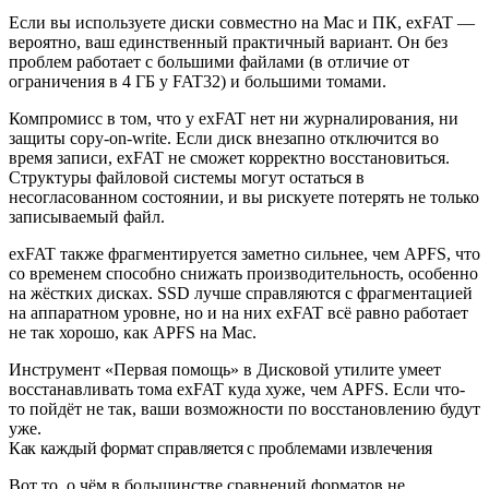
Если вы используете диски совместно на Mac и ПК, exFAT —
вероятно, ваш единственный практичный вариант. Он без
проблем работает с большими файлами (в отличие от
ограничения в 4 ГБ у FAT32) и большими томами.
Компромисс в том, что у exFAT нет ни журналирования, ни
защиты copy-on-write. Если диск внезапно отключится во
время записи, exFAT не сможет корректно восстановиться.
Структуры файловой системы могут остаться в
несогласованном состоянии, и вы рискуете потерять не только
записываемый файл.
exFAT также фрагментируется заметно сильнее, чем APFS, что
со временем способно снижать производительность, особенно
на жёстких дисках. SSD лучше справляются с фрагментацией
на аппаратном уровне, но и на них exFAT всё равно работает
не так хорошо, как APFS на Mac.
Инструмент «Первая помощь» в Дисковой утилите умеет
восстанавливать тома exFAT куда хуже, чем APFS. Если что-
то пойдёт не так, ваши возможности по восстановлению будут
уже.
Как каждый формат справляется с проблемами извлечения
Вот то, о чём в большинстве сравнений форматов не