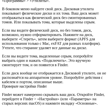
«Программы» > «Утилиты».
В боковом меню найдите свой диск. Дисковая утилита
показывает физические диски и их тома. Ваш диск может
отображаться как физический диск без смонтированных
томов. Или показывать тома, которые выделены серым.
Если вы видите физический диск, но без томов, диск,
возможно, нужно отформатировать. Нажмите на диск,
выберите «Стереть», затем выберите формат (APFS для
использования только с Mac, exFAT для разных платформ).
Учтите, что стирание удаляет все данные на диске.
Если вы видите тома, выделенные серым, попробуйте
выбрать один и нажать «Подключить». Это вручную
смонтирует том, и он появится в Finder.
Если диск вообще не отображается в Дисковой утилите, он не
распознаётся на аппаратном уровне. Попробуйте действия с
кабелем и портом, описанные выше.
Проверьте настройки Finder
Finder может намеренно скрывать ваш диск. Откройте Finder,
перейдите в Finder > «Настройки» (или «Параметры» на
старых версиях macOS) и нажмите вкладку «Основные».