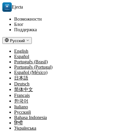
Ejecta
Возможности
Блог
Поддержка
Русский
English
Español
Português (Brasil)
Português (Portugal)
Español (México)
日本語
Deutsch
简体中文
Français
한국어
Italiano
Русский
Bahasa Indonesia
हिन्दी
Українська