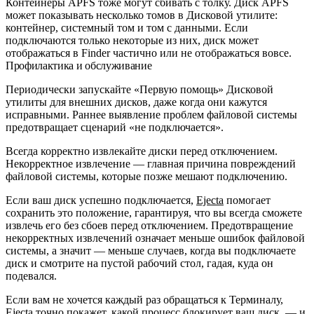
Контейнеры APFS тоже могут сбивать с толку. Диск APFS
может показывать несколько томов в Дисковой утилите:
контейнер, системный том и том с данными. Если
подключаются только некоторые из них, диск может
отображаться в Finder частично или не отображаться вовсе.
Профилактика и обслуживание
Периодически запускайте «Первую помощь» Дисковой
утилиты для внешних дисков, даже когда они кажутся
исправными. Раннее выявление проблем файловой системы
предотвращает сценарий «не подключается».
Всегда корректно извлекайте диски перед отключением.
Некорректное извлечение — главная причина повреждений
файловой системы, которые позже мешают подключению.
Если ваш диск успешно подключается,
Ejecta
помогает
сохранить это положение, гарантируя, что вы всегда сможете
извлечь его без сбоев перед отключением. Предотвращение
некорректных извлечений означает меньше ошибок файловой
системы, а значит — меньше случаев, когда вы подключаете
диск и смотрите на пустой рабочий стол, гадая, куда он
подевался.
Если вам не хочется каждый раз обращаться к Терминалу,
Ejecta точно покажет, какой процесс блокирует ваш диск, — и