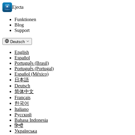
Ejecta
Funktionen
Blog
Support
Deutsch
English
Español
Português (Brasil)
Português (Portugal)
Español (México)
日本語
Deutsch
简体中文
Français
한국어
Italiano
Русский
Bahasa Indonesia
हिन्दी
Українська