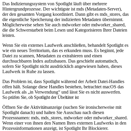
Das Indizierungssystem von Spotlight läuft über mehrere
Hintergrundprozesse. Der wichtigste ist
mds
(Metadaten-Server),
der den gesamten Vorgang koordiniert. Dann gibt es
mds_stores
, das
die eigentliche Speicherung der indizierten Metadaten übernimmt.
Möglicherweise sehen Sie auch
mdworker
oder
mdworker_shared
,
die die Schwerstarbeit beim Lesen und Kategorisieren Ihrer Dateien
leisten.
Wenn Sie ein externes Laufwerk anschließen, behandelt Spotlight es
wie ein neues Territorium, das es erkunden muss. Es beginnt, jede
Datei zu scannen, Metadaten zu extrahieren und einen
durchsuchbaren Index aufzubauen. Das geschieht automatisch,
sofern Sie Spotlight nicht ausdrücklich angewiesen haben, dieses
Laufwerk in Ruhe zu lassen.
Das Problem ist, dass Spotlight während der Arbeit Datei-Handles
offen hält. Solange diese Handles bestehen, betrachtet macOS das
Laufwerk als „in Verwendung“ und lässt Sie es nicht auswerfen.
So prüfen Sie, ob Spotlight der Übeltäter ist
Öffnen Sie die Aktivitätsanzeige (suchen Sie ironischerweise mit
Spotlight danach) und halten Sie Ausschau nach diesen
Prozessnamen:
mds
,
mds_stores
,
mdworker
oder
mdworker_shared
.
Wenn einer von ihnen den Namen Ihres externen Laufwerks in den
Prozessinformationen anzeigt, ist Spotlight Ihr Blockierer.