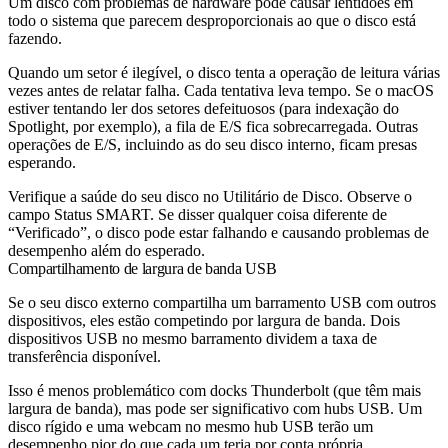
Um disco com problemas de hardware pode causar lentidões em
todo o sistema que parecem desproporcionais ao que o disco está
fazendo.
Quando um setor é ilegível, o disco tenta a operação de leitura várias
vezes antes de relatar falha. Cada tentativa leva tempo. Se o macOS
estiver tentando ler dos setores defeituosos (para indexação do
Spotlight, por exemplo), a fila de E/S fica sobrecarregada. Outras
operações de E/S, incluindo as do seu disco interno, ficam presas
esperando.
Verifique a saúde do seu disco no Utilitário de Disco. Observe o
campo Status SMART. Se disser qualquer coisa diferente de
“Verificado”, o disco pode estar falhando e causando problemas de
desempenho além do esperado.
Compartilhamento de largura de banda USB
Se o seu disco externo compartilha um barramento USB com outros
dispositivos, eles estão competindo por largura de banda. Dois
dispositivos USB no mesmo barramento dividem a taxa de
transferência disponível.
Isso é menos problemático com docks Thunderbolt (que têm mais
largura de banda), mas pode ser significativo com hubs USB. Um
disco rígido e uma webcam no mesmo hub USB terão um
desempenho pior do que cada um teria por conta própria.