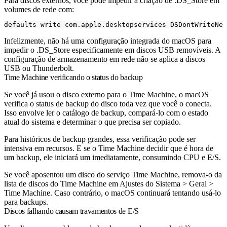
Para discos externos, você pode impedir a criação de .DS_Store em
volumes de rede com:
defaults write com.apple.desktopservices DSDontWriteNet
Infelizmente, não há uma configuração integrada do macOS para
impedir o .DS_Store especificamente em discos USB removíveis. A
configuração de armazenamento em rede não se aplica a discos
USB ou Thunderbolt.
Time Machine verificando o status do backup
Se você já usou o disco externo para o Time Machine, o macOS
verifica o status de backup do disco toda vez que você o conecta.
Isso envolve ler o catálogo de backup, compará-lo com o estado
atual do sistema e determinar o que precisa ser copiado.
Para históricos de backup grandes, essa verificação pode ser
intensiva em recursos. E se o Time Machine decidir que é hora de
um backup, ele iniciará um imediatamente, consumindo CPU e E/S.
Se você aposentou um disco do serviço Time Machine, remova-o da
lista de discos do Time Machine em Ajustes do Sistema > Geral >
Time Machine. Caso contrário, o macOS continuará tentando usá-lo
para backups.
Discos falhando causam travamentos de E/S