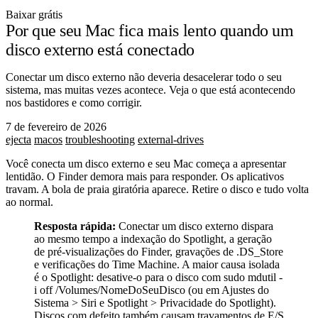
Baixar grátis
Por que seu Mac fica mais lento quando um
disco externo está conectado
Conectar um disco externo não deveria desacelerar todo o seu
sistema, mas muitas vezes acontece. Veja o que está acontecendo
nos bastidores e como corrigir.
7 de fevereiro de 2026
ejecta
macos
troubleshooting
external-drives
Você conecta um disco externo e seu Mac começa a apresentar
lentidão. O Finder demora mais para responder. Os aplicativos
travam. A bola de praia giratória aparece. Retire o disco e tudo volta
ao normal.
Resposta rápida:
Conectar um disco externo dispara
ao mesmo tempo a indexação do Spotlight, a geração
de pré-visualizações do Finder, gravações de
.DS_Store
e verificações do Time Machine. A maior causa isolada
é o Spotlight: desative-o para o disco com
sudo mdutil -
i off /Volumes/NomeDoSeuDisco
(ou em Ajustes do
Sistema > Siri e Spotlight > Privacidade do Spotlight).
Discos com defeito também causam travamentos de E/S