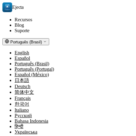
Ejecta
Recursos
Blog
Suporte
Português (Brasil)
English
Español
Português (Brasil)
Português (Portugal)
Español (México)
日本語
Deutsch
简体中文
Français
한국어
Italiano
Русский
Bahasa Indonesia
हिन्दी
Українська