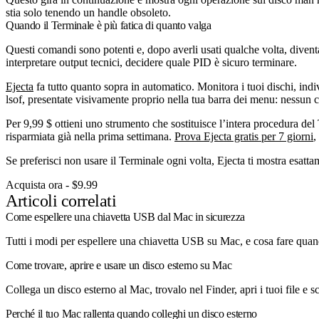
stia solo tenendo un handle obsoleto.
Quando il Terminale è più fatica di quanto valga
Questi comandi sono potenti e, dopo averli usati qualche volta, divent
interpretare output tecnici, decidere quale PID è sicuro terminare.
Ejecta
fa tutto quanto sopra in automatico. Monitora i tuoi dischi, indi
lsof
, presentate visivamente proprio nella tua barra dei menu: nessun 
Per 9,99 $ ottieni uno strumento che sostituisce l’intera procedura del 
risparmiata già nella prima settimana.
Prova Ejecta gratis per 7 giorni
,
Se preferisci non usare il Terminale ogni volta, Ejecta ti mostra esatta
Acquista ora - $9.99
Articoli correlati
Come espellere una chiavetta USB dal Mac in sicurezza
Tutti i modi per espellere una chiavetta USB su Mac, e cosa fare qua
Come trovare, aprire e usare un disco esterno su Mac
Collega un disco esterno al Mac, trovalo nel Finder, apri i tuoi file e
Perché il tuo Mac rallenta quando colleghi un disco esterno