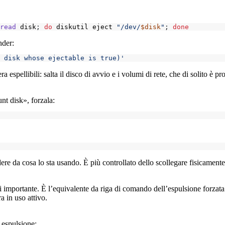
read
 disk
;
do
 diskutil eject 
"/dev/
$disk
"
;
done
nder:
 disk whose ejectable is true)'
 espellibili: salta il disco di avvio e i volumi di rete, che di solito è pr
nt disk», forzala:
re da cosa lo sta usando. È più controllato dello scollegare fisicamente
 importante. È l’equivalente da riga di comando dell’espulsione forzata
a in uso attivo.
 espulsione: