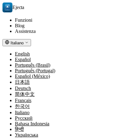
Ejecta
Funzioni
Blog
Assistenza
Italiano
English
Español
Português (Brasil)
Português (Portugal)
Español (México)
日本語
Deutsch
简体中文
Français
한국어
Italiano
Русский
Bahasa Indonesia
हिन्दी
Українська