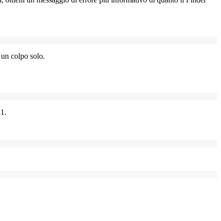
n un colpo solo.
k1
.