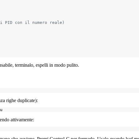
i PID con il numero reale)
sabile, terminalo, espelli in modo pulito.
za righe duplicate):
vendo attivamente:
n mano che avviene. Premi Control-C per fermarlo. Usalo quando
lsof
mos