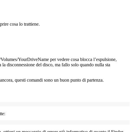
rire cosa lo trattiene.
f /Volumes/YourDriveName
per vedere cosa blocca l’espulsione,
 la disconnessione del disco, ma fallo solo quando nulla sta
i ancora, questi comandi sono un buon punto di partenza.
te:
na, ottieni un messaggio di errore più informativo di quanto il Finder