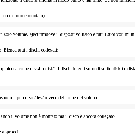
 Disco ma non è montato):
n solo volume.
eject
rimuove il dispositivo fisico e tutti i suoi volumi i
 Elenca tutti i dischi collegati:
arà qualcosa come
disk4
o
disk5
. I dischi interni sono di solito
disk0
e
dis
 usando il percorso
/dev/
invece del nome del volume:
quando il volume non è montato ma il disco è ancora collegato.
e approcci.