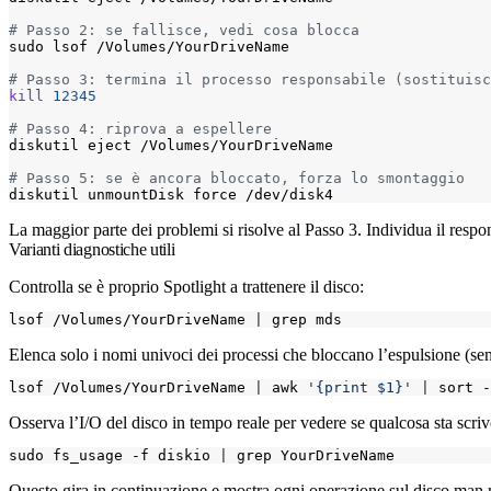
# Passo 2: se fallisce, vedi cosa blocca
# Passo 3: termina il processo responsabile (sostituisc
kill
12345
# Passo 4: riprova a espellere
# Passo 5: se è ancora bloccato, forza lo smontaggio
La maggior parte dei problemi si risolve al Passo 3. Individua il respon
Varianti diagnostiche utili
Controlla se è proprio Spotlight a trattenere il disco:
lsof /Volumes/YourDriveName 
|
Elenca solo i nomi univoci dei processi che bloccano l’espulsione (sen
lsof /Volumes/YourDriveName 
|
 awk 
'{print $1}'
|
Osserva l’I/O del disco in tempo reale per vedere se qualcosa sta scri
sudo fs_usage -f diskio 
|
Questo gira in continuazione e mostra ogni operazione sul disco ma