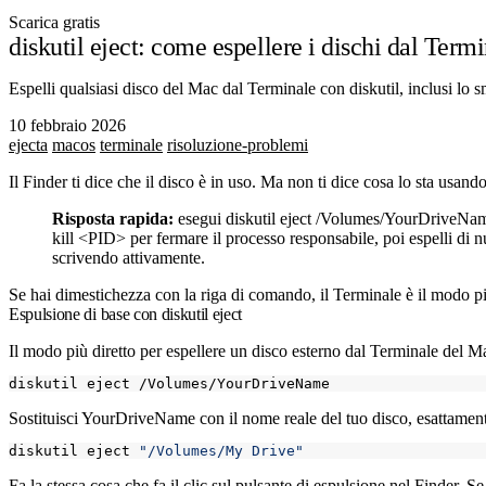
Scarica gratis
diskutil eject: come espellere i dischi dal Term
Espelli qualsiasi disco del Mac dal Terminale con diskutil, inclusi lo s
10 febbraio 2026
ejecta
macos
terminale
risoluzione-problemi
Il Finder ti dice che il disco è in uso. Ma non ti dice cosa lo sta usand
Risposta rapida:
esegui
diskutil eject /Volumes/YourDriveNa
kill <PID>
per fermare il processo responsabile, poi espelli di
scrivendo attivamente.
Se hai dimestichezza con la riga di comando, il Terminale è il modo p
Espulsione di base con diskutil eject
Il modo più diretto per espellere un disco esterno dal Terminale del M
Sostituisci
YourDriveName
con il nome reale del tuo disco, esattament
diskutil eject 
"/Volumes/My Drive"
Fa la stessa cosa che fa il clic sul pulsante di espulsione nel Finder. 