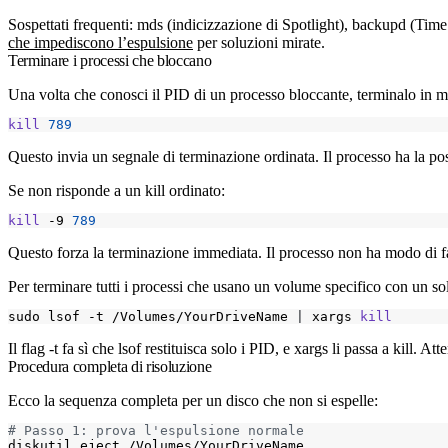
Sospettati frequenti:
mds
(indicizzazione di Spotlight),
backupd
(Time
che impediscono l’espulsione
per soluzioni mirate.
Terminare i processi che bloccano
Una volta che conosci il PID di un processo bloccante, terminalo in 
kill
789
Questo invia un segnale di terminazione ordinata. Il processo ha la poss
Se non risponde a un kill ordinato:
kill
 -9 
789
Questo forza la terminazione immediata. Il processo non ha modo di far
Per terminare tutti i processi che usano un volume specifico con un s
sudo lsof -t /Volumes/YourDriveName 
|
 xargs 
kill
Il flag
-t
fa sì che
lsof
restituisca solo i PID, e
xargs
li passa a
kill
. Att
Procedura completa di risoluzione
Ecco la sequenza completa per un disco che non si espelle:
# Passo 1: prova l'espulsione normale