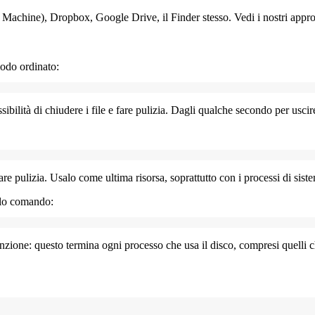
 Machine),
Dropbox
,
Google Drive
, il
Finder
stesso. Vedi i nostri app
modo ordinato:
ibilità di chiudere i file e fare pulizia. Dagli qualche secondo per uscire
e pulizia. Usalo come ultima risorsa, soprattutto con i processi di sist
olo comando:
enzione: questo termina ogni processo che usa il disco, compresi quelli 