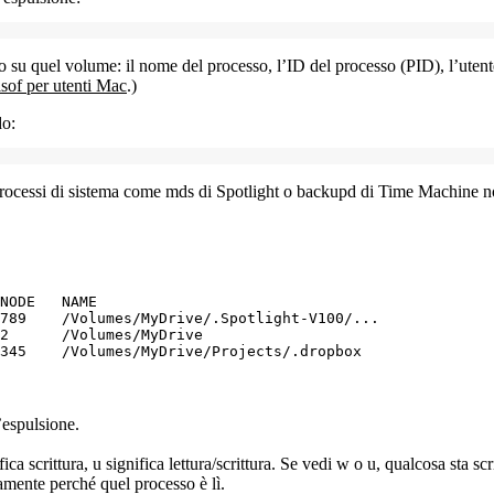
to su quel volume: il nome del processo, l’ID del processo (PID), l’utent
sof per utenti Mac
.)
do
:
 processi di sistema come
mds
di Spotlight o
backupd
di Time Machine 
NODE   NAME

789    /Volumes/MyDrive/.Spotlight-V100/...

2      /Volumes/MyDrive

’espulsione.
fica scrittura,
u
significa lettura/scrittura. Se vedi
w
o
u
, qualcosa sta sc
ttamente perché quel processo è lì.