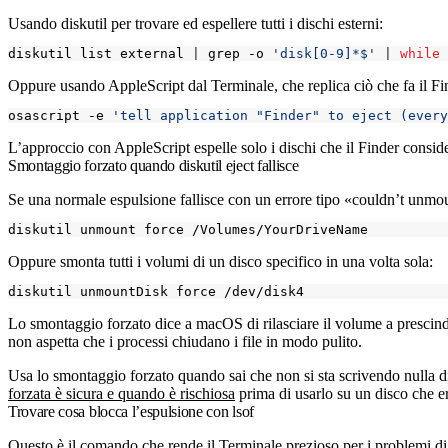
Usando
diskutil
per trovare ed espellere tutti i dischi esterni:
diskutil list external 
|
 grep -o 
'disk[0-9]*$'
|
while
Oppure usando AppleScript dal Terminale, che replica ciò che fa il Fi
osascript -e 
'tell application "Finder" to eject (every
L’approccio con AppleScript espelle solo i dischi che il Finder considera
Smontaggio forzato quando diskutil eject fallisce
Se una normale espulsione fallisce con un errore tipo «couldn’t unmou
Oppure smonta tutti i volumi di un disco specifico in una volta sola:
Lo smontaggio forzato dice a macOS di rilasciare il volume a prescinde
non aspetta che i processi chiudano i file in modo pulito.
Usa lo smontaggio forzato quando sai che non si sta scrivendo nulla di
forzata è sicura e quando è rischiosa
prima di usarlo su un disco che er
Trovare cosa blocca l’espulsione con lsof
Questo è il comando che rende il Terminale prezioso per i problemi di