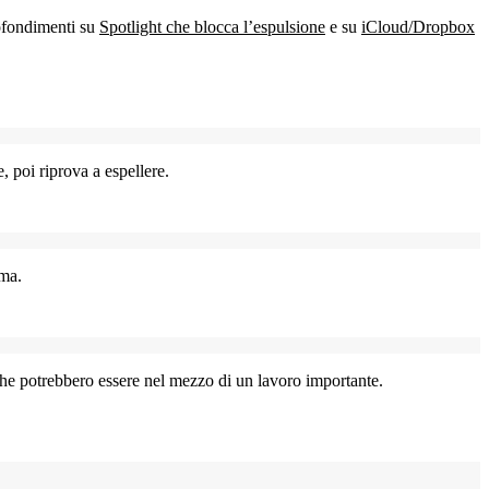
rofondimenti su
Spotlight che blocca l’espulsione
e su
iCloud/Dropbox
, poi riprova a espellere.
ema.
che potrebbero essere nel mezzo di un lavoro importante.