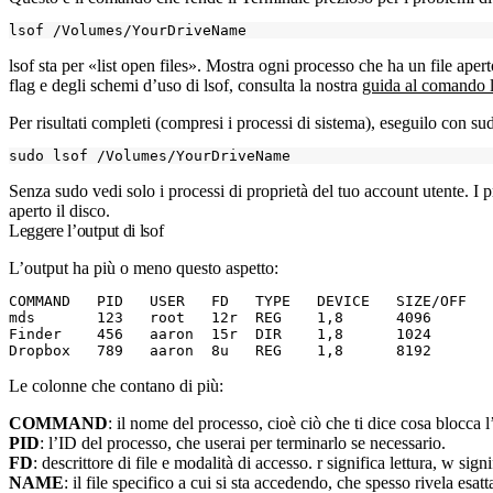
lsof
sta per «list open files». Mostra ogni processo che ha un file aper
flag e degli schemi d’uso di
lsof
, consulta la nostra
guida al comando l
Per risultati completi (compresi i processi di sistema), eseguilo con
su
Senza
sudo
vedi solo i processi di proprietà del tuo account utente. I
aperto il disco.
Leggere l’output di lsof
L’output ha più o meno questo aspetto:
COMMAND   PID   USER   FD   TYPE   DEVICE   SIZE/OFF   
mds       123   root   12r  REG    1,8      4096       
Finder    456   aaron  15r  DIR    1,8      1024       
Le colonne che contano di più:
COMMAND
: il nome del processo, cioè ciò che ti dice cosa blocca l
PID
: l’ID del processo, che userai per terminarlo se necessario.
FD
: descrittore di file e modalità di accesso.
r
significa lettura,
w
signi
NAME
: il file specifico a cui si sta accedendo, che spesso rivela esa