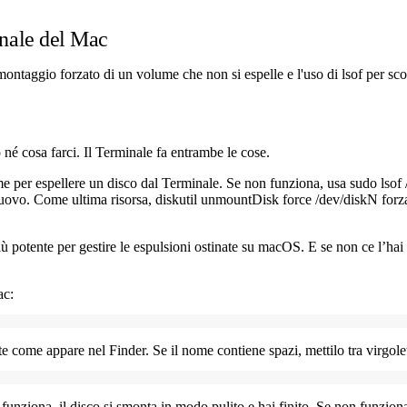
inale del Mac
montaggio forzato di un volume che non si espelle e l'uso di lsof per scop
o né cosa farci. Il Terminale fa entrambe le cose.
me
per espellere un disco dal Terminale. Se non funziona, usa
sudo lso
 nuovo. Come ultima risorsa,
diskutil unmountDisk force /dev/diskN
forza
iù potente per gestire le espulsioni ostinate su macOS. E se non ce l’ha
ac:
e come appare nel Finder. Se il nome contiene spazi, mettilo tra virgolet
Se funziona, il disco si smonta in modo pulito e hai finito. Se non funzio