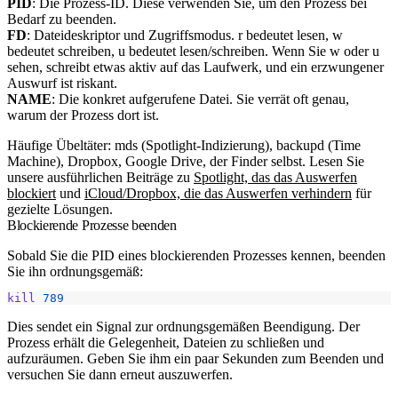
PID
: Die Prozess-ID. Diese verwenden Sie, um den Prozess bei
Bedarf zu beenden.
FD
: Dateideskriptor und Zugriffsmodus.
r
bedeutet lesen,
w
bedeutet schreiben,
u
bedeutet lesen/schreiben. Wenn Sie
w
oder
u
sehen, schreibt etwas aktiv auf das Laufwerk, und ein erzwungener
Auswurf ist riskant.
NAME
: Die konkret aufgerufene Datei. Sie verrät oft genau,
warum der Prozess dort ist.
Häufige Übeltäter:
mds
(Spotlight-Indizierung),
backupd
(Time
Machine),
Dropbox
,
Google Drive
, der
Finder
selbst. Lesen Sie
unsere ausführlichen Beiträge zu
Spotlight, das das Auswerfen
blockiert
und
iCloud/Dropbox, die das Auswerfen verhindern
für
gezielte Lösungen.
Blockierende Prozesse beenden
Sobald Sie die PID eines blockierenden Prozesses kennen, beenden
Sie ihn ordnungsgemäß:
kill
789
Dies sendet ein Signal zur ordnungsgemäßen Beendigung. Der
Prozess erhält die Gelegenheit, Dateien zu schließen und
aufzuräumen. Geben Sie ihm ein paar Sekunden zum Beenden und
versuchen Sie dann erneut auszuwerfen.