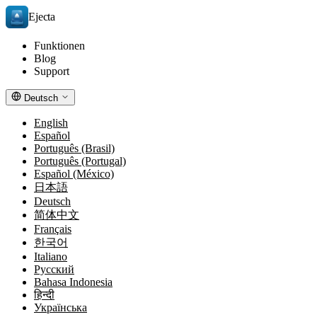
Ejecta
Funktionen
Blog
Support
Deutsch
English
Español
Português (Brasil)
Português (Portugal)
Español (México)
日本語
Deutsch
简体中文
Français
한국어
Italiano
Русский
Bahasa Indonesia
हिन्दी
Українська