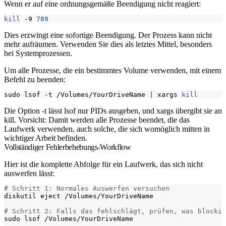
Wenn er auf eine ordnungsgemäße Beendigung nicht reagiert:
kill
 -9 
789
Dies erzwingt eine sofortige Beendigung. Der Prozess kann nicht
mehr aufräumen. Verwenden Sie dies als letztes Mittel, besonders
bei Systemprozessen.
Um alle Prozesse, die ein bestimmtes Volume verwenden, mit einem
Befehl zu beenden:
sudo lsof -t /Volumes/YourDriveName 
|
 xargs 
kill
Die Option
-t
lässt
lsof
nur PIDs ausgeben, und
xargs
übergibt sie an
kill
. Vorsicht: Damit werden alle Prozesse beendet, die das
Laufwerk verwenden, auch solche, die sich womöglich mitten in
wichtiger Arbeit befinden.
Vollständiger Fehlerbehebungs-Workflow
Hier ist die komplette Abfolge für ein Laufwerk, das sich nicht
auswerfen lässt:
# Schritt 1: Normales Auswerfen versuchen
# Schritt 2: Falls das fehlschlägt, prüfen, was blockie