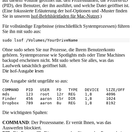
auf diesem Volume geöffnet hat: den Prozessnamen, die Prozess-ID
(PID), den Benutzer, der ihn ausführt, und welche Datei geöffnet ist.
(Eine fokussierte Erläuterung der
lsof
-Optionen und -Muster finden
Sie in unserem
lsof-Befehlsleitfaden für Mac-Nutzer
.)
Für vollständige Ergebnisse (einschließlich Systemprozessen) führen
Sie ihn mit
sudo
aus:
Ohne
sudo
sehen Sie nur Prozesse, die Ihrem Benutzerkonto
gehören. Systemprozesse wie Spotlights
mds
oder Time Machines
backupd
erscheinen nicht. Mit
sudo
sehen Sie alles, was das
Laufwerk tatsächlich geöffnet hält.
Die lsof-Ausgabe lesen
Die Ausgabe sieht ungefähr so aus:
COMMAND   PID   USER   FD   TYPE   DEVICE   SIZE/OFF   
mds       123   root   12r  REG    1,8      4096       
Finder    456   aaron  15r  DIR    1,8      1024       
Die wichtigsten Spalten:
COMMAND
: Der Prozessname. Er verrät Ihnen, was das
Auswerfen blockiert.