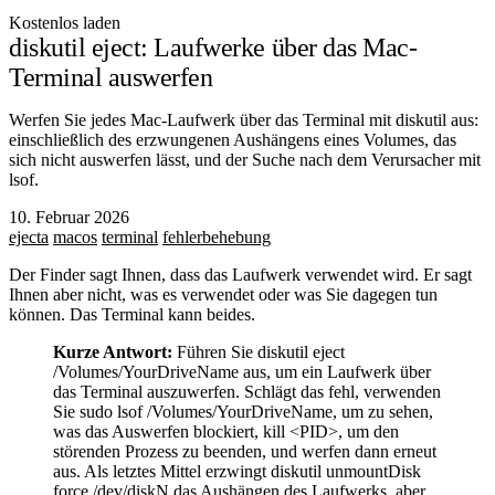
Kostenlos laden
diskutil eject: Laufwerke über das Mac-
Terminal auswerfen
Werfen Sie jedes Mac-Laufwerk über das Terminal mit diskutil aus:
einschließlich des erzwungenen Aushängens eines Volumes, das
sich nicht auswerfen lässt, und der Suche nach dem Verursacher mit
lsof.
10. Februar 2026
ejecta
macos
terminal
fehlerbehebung
Der Finder sagt Ihnen, dass das Laufwerk verwendet wird. Er sagt
Ihnen aber nicht, was es verwendet oder was Sie dagegen tun
können. Das Terminal kann beides.
Kurze Antwort:
Führen Sie
diskutil eject
/Volumes/YourDriveName
aus, um ein Laufwerk über
das Terminal auszuwerfen. Schlägt das fehl, verwenden
Sie
sudo lsof /Volumes/YourDriveName
, um zu sehen,
was das Auswerfen blockiert,
kill <PID>
, um den
störenden Prozess zu beenden, und werfen dann erneut
aus. Als letztes Mittel erzwingt
diskutil unmountDisk
force /dev/diskN
das Aushängen des Laufwerks, aber