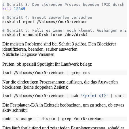
# Schritt 3: Den störenden Prozess beenden (PID durch d
kill
12345
# Schritt 4: Erneut auswerfen versuchen
# Schritt 5: Falls es immer noch klemmt, Aushängen erzw
Die meisten Probleme sind bei Schritt 3 gelöst. Den Blockierer
identifizieren, beenden, sauber auswerfen.
Nützliche Diagnose-Varianten
Prüfen, ob speziell Spotlight Ihr Laufwerk belegt:
lsof /Volumes/YourDriveName 
|
Nur die eindeutigen Prozessnamen auflisten, die das Auswerfen
blockieren (keine doppelten Zeilen):
lsof /Volumes/YourDriveName 
|
 awk 
'{print $1}'
|
Die Festplatten-E/A in Echtzeit beobachten, um zu sehen, ob etwas
aktiv schreibt:
sudo fs_usage -f diskio 
|
Dies läuft fortlaufend und zeigt jeden Festplattenvorgang, sobald er