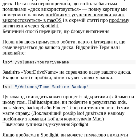
диск. Це та сама першопричина, що стоїть за багатьма
помилками «диск використовується» — повну картину ми
описуємо в нашому
посібнику з усунення помилки «диск
використовується» в macOS
і в окремій статті про
проблему
витягнення через Spotlight
.
Безпечний спосіб перевірити, що блокує витягнення
Перш ніж щось примусово робити, варто підтвердити, що
саме звертається до вашого диска. Відкрийте Термінал і
виконайте:
Замініть «YourDriveName» на справжню назву вашого диска.
Якщо в назві є пробіли, візьміть увесь шлях у лапки:
lsof 
"/Volumes/Time Machine Backup"
Ця команда виводить кожен процес із відкритими файлами на
цьому томі. Найімовірніше, ви побачите в результатах
mds
,
mds_stores
,
backupd
або Finder. Тепер ви точно знаєте, із чим
маєте справу. (Докладніший розбір
lsof
дивіться в нашому
посібнику з команди lsof для користувачів Mac
.)
Тимчасова зупинка індексування Spotlight
Якщо проблема в Spotlight, ви можете тимчасово вимкнути