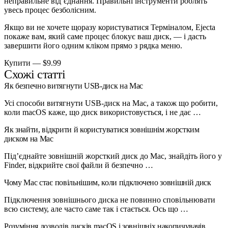
неправильне від’єднання. Правильні інструменти роблять
увесь процес безболісним.
Якщо ви не хочете щоразу користуватися Терміналом, Ejecta
покаже вам, який саме процес блокує ваш диск, — і дасть
завершити його одним кліком прямо з рядка меню.
Купити — $9.99
Схожі статті
Як безпечно витягнути USB-диск на Mac
Усі способи витягнути USB-диск на Mac, а також що робити,
коли macOS каже, що диск використовується, і не дає …
Як знайти, відкрити й користуватися зовнішнім жорстким
диском на Mac
Під’єднайте зовнішній жорсткий диск до Mac, знайдіть його у
Finder, відкрийте свої файли й безпечно …
Чому Mac стає повільнішим, коли підключено зовнішній диск
Підключення зовнішнього диска не повинно сповільнювати
всю систему, але часто саме так і стається. Ось що …
Розуміння дозволів дисків macOS і зовнішніх накопичувачів