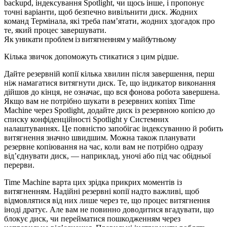
backupd
, індексування Spotlight, чи щось інше, і пропонує
точні варіанти, щоб безпечно вивільнити диск. Жодних
команд Термінала, які треба пам’ятати, жодних здогадок про
те, який процес завершувати.
Як уникати проблем із витягненням у майбутньому
Кілька звичок допоможуть стикатися з цим рідше.
Дайте резервній копії кілька хвилин після завершення, перш
ніж намагатися витягнути диск. Те, що індикатор виконання
дійшов до кінця, не означає, що вся фонова робота завершена.
Якщо вам не потрібно шукати в резервних копіях Time
Machine через Spotlight, додайте диск із резервною копією до
списку конфіденційності Spotlight у Системних
налаштуваннях. Це повністю запобігає індексуванню й робить
витягнення значно швидшим. Можна також планувати
резервне копіювання на час, коли вам не потрібно одразу
від’єднувати диск, — наприклад, уночі або під час обідньої
перерви.
Time Machine варта цих зрідка прикрих моментів із
витягненням. Надійні резервні копії надто важливі, щоб
відмовлятися від них лише через те, що процес витягнення
іноді дратує. Але вам не повинно доводитися вгадувати, що
блокує диск, чи перейматися пошкодженням через