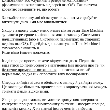
копіювання» або «Зупинити резервне копіювання»
(формулювання залежить від версії macOS). Так система
коректно завершить те, що робить.
Зачекайте хвилину-дві після зупинки, а потім спробуйте
витягнути диск. Він має вивільнитися.
Якщо у вашому рядку меню немає піктограми Time Machine,
зупинити резервне копіювання можна також у Системних
налаштуваннях (або в Системних параметрах на старіших
версіях macOS). Перейдіть до налаштувань Time Machine і
тимчасово вимкніть її.
Коли ніщо інше не допомагає
Іноді процес просто не хоче відпускати диск. Перш ніж
вдаватися до примусового витягнення (ми писали про те,
чи
безпечне примусове витягнення
— стисло: зазвичай
нормально, зрідка ні), спробуйте таку послідовність.
Спершу вийдіть зі свого облікового запису й увійдіть знову.
Це завершує більшість процесів рівня користувача, які можуть
тримати файли відкритими.
Якщо це не допомогло, ви можете примусово завершити
конкретні процеси в Моніторингу системи. Виберіть процес,
натисніть кнопку X на панелі інструментів і виберіть