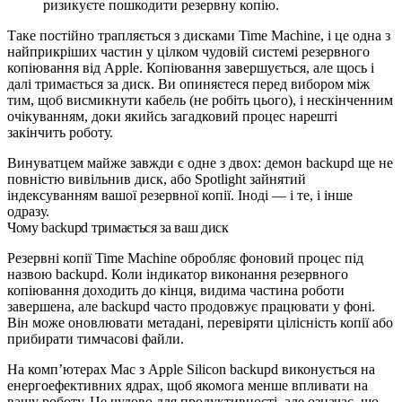
ризикуєте пошкодити резервну копію.
Таке постійно трапляється з дисками Time Machine, і це одна з
найприкріших частин у цілком чудовій системі резервного
копіювання від Apple. Копіювання завершується, але щось і
далі тримається за диск. Ви опиняєтеся перед вибором між
тим, щоб висмикнути кабель (не робіть цього), і нескінченним
очікуванням, доки якийсь загадковий процес нарешті
закінчить роботу.
Винуватцем майже завжди є одне з двох: демон
backupd
ще не
повністю вивільнив диск, або Spotlight зайнятий
індексуванням вашої резервної копії. Іноді — і те, і інше
одразу.
Чому backupd тримається за ваш диск
Резервні копії Time Machine обробляє фоновий процес під
назвою
backupd
. Коли індикатор виконання резервного
копіювання доходить до кінця, видима частина роботи
завершена, але
backupd
часто продовжує працювати у фоні.
Він може оновлювати метадані, перевіряти цілісність копії або
прибирати тимчасові файли.
На комп’ютерах Mac з Apple Silicon
backupd
виконується на
енергоефективних ядрах, щоб якомога менше впливати на
вашу роботу. Це чудово для продуктивності, але означає, що