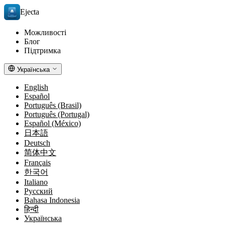
Ejecta
Можливості
Блог
Підтримка
Українська
English
Español
Português (Brasil)
Português (Portugal)
Español (México)
日本語
Deutsch
简体中文
Français
한국어
Italiano
Русский
Bahasa Indonesia
हिन्दी
Українська