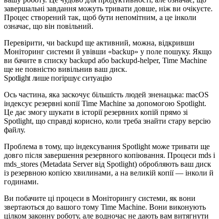
завершальні завдання можуть тривати довше, ніж ви очікуєте.
Процес створений так, щоб бути непомітним, а це інколи
означає, що він повільний.
Перевірити, чи
backupd
ще активний, можна, відкривши
Моніторинг системи й увівши «backup» у поле пошуку. Якщо
ви бачите в списку
backupd
або
backupd-helper
, Time Machine
ще не повністю вивільнив ваш диск.
Spotlight лише погіршує ситуацію
Ось частина, яка заскочує більшість людей зненацька: macOS
індексує резервні копії Time Machine за допомогою Spotlight.
Це дає змогу шукати в історії резервних копій прямо зі
Spotlight, що справді корисно, коли треба знайти стару версію
файлу.
Проблема в тому, що індексування Spotlight може тривати ще
довго після завершення резервного копіювання. Процеси
mds
і
mds_stores
(Metadata Server від Spotlight) обробляють ваш диск
із резервною копією хвилинами, а на великій копії — інколи й
годинами.
Ви побачите ці процеси в Моніторингу системи, як вони
звертаються до вашого тому Time Machine. Вони виконують
цілком законну роботу, але водночас не дають вам витягнути