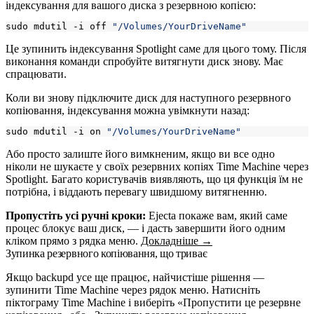
індексування для вашого диска з резервною копією:
sudo mdutil -i off 
"/Volumes/YourDriveName"
Це зупинить індексування Spotlight саме для цього тому. Після
виконання команди спробуйте витягнути диск знову. Має
спрацювати.
Коли ви знову підключите диск для наступного резервного
копіювання, індексування можна увімкнути назад:
sudo mdutil -i on 
"/Volumes/YourDriveName"
Або просто залиште його вимкненим, якщо ви все одно
ніколи не шукаєте у своїх резервних копіях Time Machine через
Spotlight. Багато користувачів виявляють, що ця функція їм не
потрібна, і віддають перевагу швидшому витягненню.
Пропустіть усі ручні кроки:
Ejecta покаже вам, який саме
процес блокує ваш диск, — і дасть завершити його одним
кліком прямо з рядка меню.
Докладніше →
Зупинка резервного копіювання, що триває
Якщо
backupd
усе ще працює, найчистіше рішення —
зупинити Time Machine через рядок меню. Натисніть
піктограму Time Machine і виберіть «Пропустити це резервне