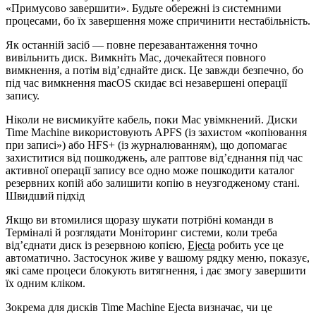
«Примусово завершити». Будьте обережні із системними
процесами, бо їх завершення може спричинити нестабільність.
Як останній засіб — повне перезавантаження точно
вивільнить диск. Вимкніть Mac, дочекайтеся повного
вимкнення, а потім від’єднайте диск. Це завжди безпечно, бо
під час вимкнення macOS скидає всі незавершені операції
запису.
Ніколи не висмикуйте кабель, поки Mac увімкнений. Диски
Time Machine використовують APFS (із захистом «копіювання
при записі») або HFS+ (із журналюванням), що допомагає
захиститися від пошкоджень, але раптове від’єднання під час
активної операції запису все одно може пошкодити каталог
резервних копій або залишити копію в неузгодженому стані.
Швидший підхід
Якщо ви втомилися щоразу шукати потрібні команди в
Терміналі й розглядати Моніторинг системи, коли треба
від’єднати диск із резервною копією,
Ejecta
робить усе це
автоматично. Застосунок живе у вашому рядку меню, показує,
які саме процеси блокують витягнення, і дає змогу завершити
їх одним кліком.
Зокрема для дисків Time Machine Ejecta визначає, чи це