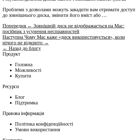
Проблеми з дозволами можуть завадити вам отримати доступ
до зовнішнього диска, змінити його вміст або …
Попередня
← Зовнішній диск не відображається на Mac:
посібник з усунення несправностей
Наступна
Чому Mac каже «диск використовується», коли
нічого не відкрито →
← Назад до блогу
Продукт
Головна
Можливості
Купити
Ресурси
Блог
Підтримка
Правова інформація
Політика конфіденційності
Умови використання