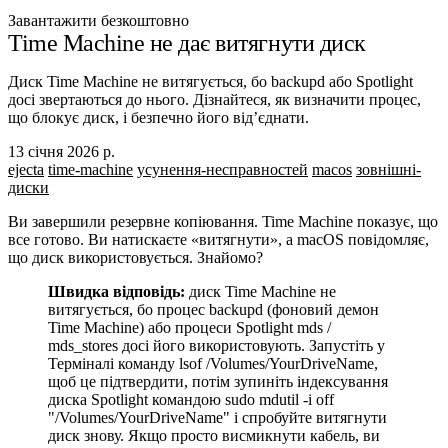
Завантажити безкоштовно
Time Machine не дає витягнути диск
Диск Time Machine не витягується, бо backupd або Spotlight
досі звертаються до нього. Дізнайтеся, як визначити процес,
що блокує диск, і безпечно його від’єднати.
13 січня 2026 р.
ejecta
time-machine
усунення-несправностей
macos
зовнішні-
диски
Ви завершили резервне копіювання. Time Machine показує, що
все готово. Ви натискаєте «витягнути», а macOS повідомляє,
що диск використовується. Знайомо?
Швидка відповідь:
диск Time Machine не
витягується, бо процес
backupd
(фоновий демон
Time Machine) або процеси Spotlight
mds
/
mds_stores
досі його використовують. Запустіть у
Терміналі команду
lsof /Volumes/YourDriveName
,
щоб це підтвердити, потім зупиніть індексування
диска Spotlight командою
sudo mdutil -i off
"/Volumes/YourDriveName"
і спробуйте витягнути
диск знову. Якщо просто висмикнути кабель, ви