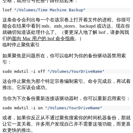
空格，就用引号把整个路径括起来：
lsof 
"/Volumes/Time Machine Backup"
这条命令会列出每一个在该宗卷上打开着文件的进程。你很可
能会在结果中看到
mds
、
mds_stores
、
backupd
或访达。现在你
就确切知道该处理什么了。（要更深入地了解
lsof
，请参阅我
们的
面向 Mac 用户的 lsof 命令指南
。）
临时停止聚焦索引
如果聚焦是问题所在，你可以临时为你的备份驱动器禁用索
引：
sudo mdutil -i off 
"/Volumes/YourDriveName"
这会停止聚焦为那个特定宗卷编制索引。命令完成后，再试着
推出。它应该会成功。
当你为下次备份重新连接该驱动器时，你可以重新启用索引：
sudo mdutil -i on 
"/Volumes/YourDriveName"
或者，如果你反正从不通过聚焦搜索你的时间机器备份，那就
让它一直关着。许多用户发现自己并不需要这项功能，而更喜
欢更快的推出。