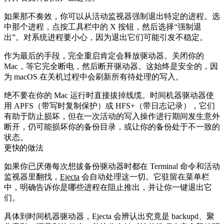
如果那不奏效，你可以从活动监视器强制退出特定的进程。选
中那个进程，点按工具栏中的 X 按钮，然后选择“强制退
出”。对系统进程要小心，因为退出它们可能引发不稳定。
作为最后的手段，完全重启肯定会释放驱动器。关闭你的
Mac，等它完全断电，然后断开驱动器。这始终是安全的，因
为 macOS 在关机过程中会刷新所有待处理的写入。
绝不要在你的 Mac 运行时直接拔掉线缆。时间机器驱动器使
用 APFS（带写时复制保护）或 HFS+（带日志记录），它们
有助于防止损坏，但在一次活动的写入操作进行期间发生意外
断开，仍可能损坏你的备份目录，或让你的备份处于不一致的
状态。
更快的做法
如果你已厌倦每次想拔备份驱动器时都在 Terminal 命令和活动
监视器里翻找，
Ejecta
会自动处理这一切。它驻留在菜单栏
中，明确告诉你是哪些进程在阻止推出，并让你一键退出它
们。
具体到时间机器驱动器，Ejecta 会辨认出究竟是
backupd
、聚