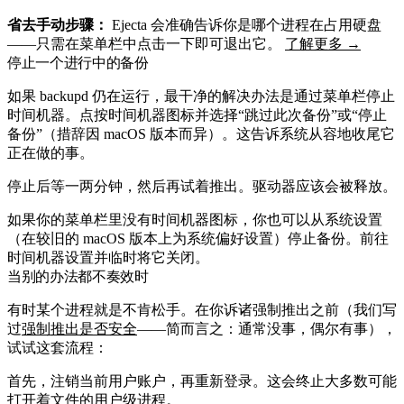
省去手动步骤：
Ejecta 会准确告诉你是哪个进程在占用硬盘
——只需在菜单栏中点击一下即可退出它。
了解更多 →
停止一个进行中的备份
如果
backupd
仍在运行，最干净的解决办法是通过菜单栏停止
时间机器。点按时间机器图标并选择“跳过此次备份”或“停止
备份”（措辞因 macOS 版本而异）。这告诉系统从容地收尾它
正在做的事。
停止后等一两分钟，然后再试着推出。驱动器应该会被释放。
如果你的菜单栏里没有时间机器图标，你也可以从系统设置
（在较旧的 macOS 版本上为系统偏好设置）停止备份。前往
时间机器设置并临时将它关闭。
当别的办法都不奏效时
有时某个进程就是不肯松手。在你诉诸强制推出之前（我们写
过
强制推出是否安全
——简而言之：通常没事，偶尔有事），
试试这套流程：
首先，注销当前用户账户，再重新登录。这会终止大多数可能
打开着文件的用户级进程。