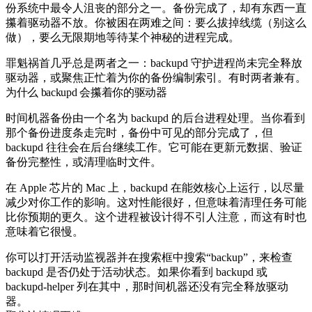
份系统中最令人沮丧的部分之一。备份完成了，却有东西一直
攥着驱动器不放。你被困在两难之间：要么拔掉线缆（别这么
做），要么无限期地等待某个神秘的进程完成。
罪魁祸首几乎总是两者之一：
backupd
守护进程尚未完全释放
驱动器，或聚焦正忙着为你的备份编制索引。有时两者兼有。
为什么 backupd 会攥着你的驱动器
时间机器备份由一个名为
backupd
的后台进程处理。当你看到
那个备份进度条走完时，备份中可见的部分完成了，但
backupd
往往会在后台继续工作。它可能在更新元数据、验证
备份完整性，或清理临时文件。
在 Apple 芯片的 Mac 上，
backupd
在能效核心上运行，以尽量
减少对你工作的影响。这对性能很好，但意味着清理任务可能
比你预期的更久。这个进程被设计得不引人注意，而这有时也
意味着它很慢。
你可以打开活动监视器并在搜索框中搜索“backup”，来检查
backupd
是否仍处于活动状态。如果你看到
backupd
或
backupd-helper
列在其中，那时间机器还没有完全释放驱动
器。