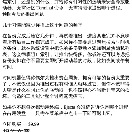
焦索引，还是别的什么，并给你有针对性的选项来安全释放驱
动器。无需记忆 Terminal 命令，无需猜测该退出哪个进程。
预防今后的推出问题
几个习惯能减少你撞上这个问题的频率。
在备份完成后给它几分钟，再试着推出。进度条走完并不意味
着所有后台工作都完成了。如果你不需要通过聚焦搜索时间机
器备份，就在系统设置中把你的备份驱动器添加到聚焦隐私列
表。这会彻底阻止索引，让推出快得多。你或许还可以考虑把
备份安排在你不需要立即断开驱动器的时段，比如夜间或午餐
时间。
时间机器值得你偶尔为推出费点周折。拥有可靠的备份太重要
了，不该仅仅因为推出过程有时恼人就略过它。但你不该非得
去猜是什么在阻止你的驱动器，也不该担心不当断开带来的损
坏。合适的工具能让整个过程毫无痛苦。
如果你不想每次都动用终端，Ejecta 会准确告诉你是哪个进程
在占用硬盘——只需在菜单栏中点击一下即可退出它。
立即购买 — $9.99