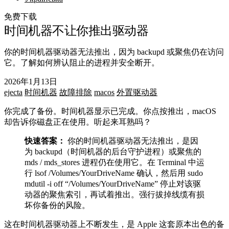
免费下载
时间机器不让你推出驱动器
你的时间机器驱动器无法推出，因为 backupd 或聚焦仍在访问
它。了解如何辨认阻止的进程并安全断开。
2026年1月13日
ejecta
时间机器
故障排除
macos
外置驱动器
你完成了备份。时间机器显示已完成。你点按推出，macOS
却告诉你磁盘正在使用。听起来耳熟吗？
快速答案：
你的时间机器驱动器无法推出，是因
为
backupd
（时间机器的后台守护进程）或聚焦的
mds
/
mds_stores
进程仍在使用它。在 Terminal 中运
行
lsof /Volumes/YourDriveName
确认，然后用
sudo
mdutil -i off “/Volumes/YourDriveName”
停止对该驱
动器的聚焦索引，再试着推出。强行拔掉线缆有损
坏你备份的风险。
这在时间机器驱动器上不断发生，是 Apple 这套原本出色的备