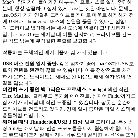
Mac이 잠자기에 들어가면 대부분의 프로세스를 일시 중단하
는데, 항상 깔끔하고 질서 있게 그러는 것은 아닙니다. 문제는
macOS가 거기 연결된 드라이브를 제대로 마운트 해제하기 전
에 USB나 Thunderbolt 버스의 전원을 끊을 수 있다는 점입니
다. 드라이브 입장에서는 세션 도중에 연결이 그냥 사라진 셈
입니다. macOS는 깨어날 때 이를 감지하고, 드라이브를 건드
린 적도 없는데 부적절한 추출로 보고합니다.
작동하는 구체적인 메커니즘이 몇 가지 있습니다.
USB 버스 전원 일시 중단.
깊은 잠자기 중에 macOS가 USB 포
트의 전원을 완전히 끊을 수 있습니다. 이를 정상적으로 처리
하지 못하는 드라이브는 제대로 된 마운트 해제 절차 없이 연
결을 잃습니다.
여전히 쓰기 중인 백그라운드 프로세스.
Spotlight 색인 작업,
Time Machine, 클라우드 동기화 에이전트, 심지어 Finder까지도
잠자기가 시작될 때 작업 도중일 수 있습니다. 잘못된 순간에
드라이브를 건드리고 있다면, 강제 일시 중단은 파일 시스템에
충돌처럼 보입니다.
깨어날 때의 Thunderbolt/USB 3 협상.
일부 드라이브, 특히 외
장 SSD는 깨어날 때 연결 프로토콜을 다시 협상해야 합니다.
그 핸드셰이크가 실패하거나 너무 오래 걸리면, macOS는 포기