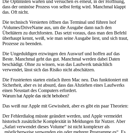
Die Optimisten warten und versuchen es erneut, in der Hoffnung,
dass der ominöse Prozess von selbst fertig wird. Manchmal klappt
das. Oft nicht.
Die technisch Versierten öffnen das Terminal und führen
lsof
/Volumes/DriveName
aus, um die Ausgabe dann nach den
Übeltätern zu durchforsten. Das setzt voraus, dass man den Befehl
überhaupt kennt, weiß, wie man seine Ausgabe liest, und sich traut,
Prozesse zu beenden.
Die Ungeduldigen erzwingen den Auswurf und hoffen auf das
Beste. Manchmal geht das gut. Manchmal werden dabei Daten
beschädigt. Ohne zu wissen, was das Laufwerk tatsächlich
verwendet, lässt sich das Risiko nicht abschätzen.
Die Frustrierten starten einfach ihren Mac neu. Das funktioniert mit
Sicherheit, aber es ist absurd, dass das Abziehen eines Laufwerks
einen Neustart des Computers erfordert.
Warum hat Apple das nicht behoben?
Das weiß nur Apple mit Gewissheit, aber es gibt ein paar Theorien:
Der Fehlerdialog müsste geändert werden, und Apple vermeidet
historisch zusätzliche Komplexität in Meldungen für Nutzer. Aber
„Safari verwendet dieses Volume“ ist nicht komplexer als
„möglicherweise verwenden ein oder mehrere Programme es“. Es