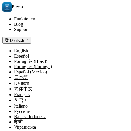
Ejecta
Funktionen
Blog
Support
Deutsch
English
Español
Português (Brasil)
Português (Portugal)
Español (México)
日本語
Deutsch
简体中文
Français
한국어
Italiano
Русский
Bahasa Indonesia
हिन्दी
Українська