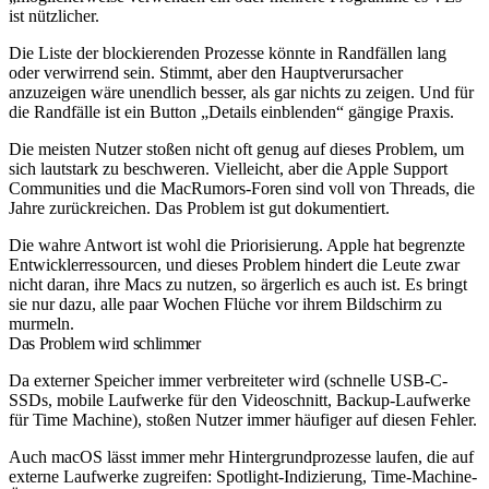
ist nützlicher.
Die Liste der blockierenden Prozesse könnte in Randfällen lang
oder verwirrend sein. Stimmt, aber den Hauptverursacher
anzuzeigen wäre unendlich besser, als gar nichts zu zeigen. Und für
die Randfälle ist ein Button „Details einblenden“ gängige Praxis.
Die meisten Nutzer stoßen nicht oft genug auf dieses Problem, um
sich lautstark zu beschweren. Vielleicht, aber die Apple Support
Communities und die MacRumors-Foren sind voll von Threads, die
Jahre zurückreichen. Das Problem ist gut dokumentiert.
Die wahre Antwort ist wohl die Priorisierung. Apple hat begrenzte
Entwicklerressourcen, und dieses Problem hindert die Leute zwar
nicht daran, ihre Macs zu nutzen, so ärgerlich es auch ist. Es bringt
sie nur dazu, alle paar Wochen Flüche vor ihrem Bildschirm zu
murmeln.
Das Problem wird schlimmer
Da externer Speicher immer verbreiteter wird (schnelle USB-C-
SSDs, mobile Laufwerke für den Videoschnitt, Backup-Laufwerke
für Time Machine), stoßen Nutzer immer häufiger auf diesen Fehler.
Auch macOS lässt immer mehr Hintergrundprozesse laufen, die auf
externe Laufwerke zugreifen: Spotlight-Indizierung, Time-Machine-