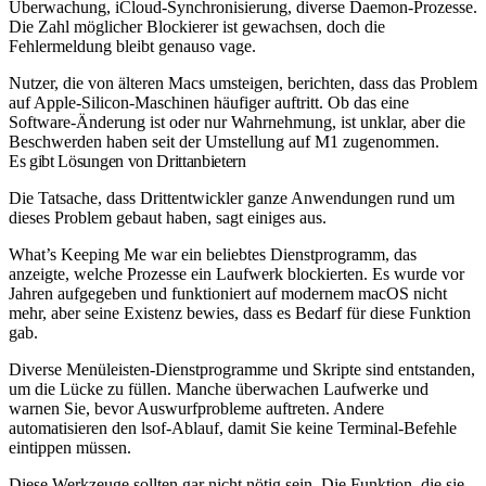
Überwachung, iCloud-Synchronisierung, diverse Daemon-Prozesse.
Die Zahl möglicher Blockierer ist gewachsen, doch die
Fehlermeldung bleibt genauso vage.
Nutzer, die von älteren Macs umsteigen, berichten, dass das Problem
auf Apple-Silicon-Maschinen häufiger auftritt. Ob das eine
Software-Änderung ist oder nur Wahrnehmung, ist unklar, aber die
Beschwerden haben seit der Umstellung auf M1 zugenommen.
Es gibt Lösungen von Drittanbietern
Die Tatsache, dass Drittentwickler ganze Anwendungen rund um
dieses Problem gebaut haben, sagt einiges aus.
What’s Keeping Me war ein beliebtes Dienstprogramm, das
anzeigte, welche Prozesse ein Laufwerk blockierten. Es wurde vor
Jahren aufgegeben und funktioniert auf modernem macOS nicht
mehr, aber seine Existenz bewies, dass es Bedarf für diese Funktion
gab.
Diverse Menüleisten-Dienstprogramme und Skripte sind entstanden,
um die Lücke zu füllen. Manche überwachen Laufwerke und
warnen Sie, bevor Auswurfprobleme auftreten. Andere
automatisieren den
lsof
-Ablauf, damit Sie keine Terminal-Befehle
eintippen müssen.
Diese Werkzeuge sollten gar nicht nötig sein. Die Funktion, die sie