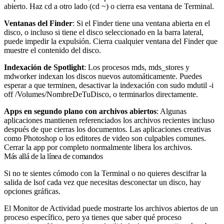
abierto. Haz cd a otro lado (
cd ~
) o cierra esa ventana de Terminal.
Ventanas del Finder
: Si el Finder tiene una ventana abierta en el
disco, o incluso si tiene el disco seleccionado en la barra lateral,
puede impedir la expulsión. Cierra cualquier ventana del Finder que
muestre el contenido del disco.
Indexación de Spotlight
: Los procesos
mds
,
mds_stores
y
mdworker
indexan los discos nuevos automáticamente. Puedes
esperar a que terminen, desactivar la indexación con
sudo mdutil -i
off /Volumes/NombreDeTuDisco
, o terminarlos directamente.
Apps en segundo plano con archivos abiertos
: Algunas
aplicaciones mantienen referenciados los archivos recientes incluso
después de que cierras los documentos. Las aplicaciones creativas
como Photoshop o los editores de video son culpables comunes.
Cerrar la app por completo normalmente libera los archivos.
Más allá de la línea de comandos
Si no te sientes cómodo con la Terminal o no quieres descifrar la
salida de lsof cada vez que necesitas desconectar un disco, hay
opciones gráficas.
El Monitor de Actividad puede mostrarte los archivos abiertos de un
proceso específico, pero ya tienes que saber qué proceso