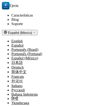
Ejecta
Características
Blog
Soporte
Español (México)
English
Español
Português (Brasil)
Português (Portugal)
Español (México)
日本語
Deutsch
简体中文
Français
한국어
Italiano
Русский
Bahasa Indonesia
हिन्दी
Українська