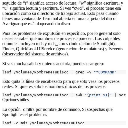
seguido de “r” significa acceso de lectura, “w” significa escritura, y
“u” significa lectura y escritura. Si ves “cwd”, el proceso tiene esa
ubicación como su directorio de trabajo actual. Esto pasa cuando
tienes una ventana de Terminal abierta en una carpeta del disco.
Averiguar qué está bloqueando tu disco
Para los problemas de expulsión en específico, por lo general solo
necesitas saber qué nombres de procesos aparecen. Los culpables
comunes incluyen
mds
y
mds_stores
(indexación de Spotlight),
Finder
,
QuickLookUIService
(generación de miniaturas) y
fsevents
(observador del sistema de archivos).
Si ves mucha salida y quieres acotarla, puedes usar grep:
lsof /Volumes/NombreDeTuDisco 
|
 grep -v 
"^COMMAND"
Esto quita la línea de encabezado para que solo veas los procesos
reales. Si quieres solo los nombres únicos de los procesos:
lsof /Volumes/NombreDeTuDisco 
|
 awk 
'{print $1}'
|
Opciones útiles
La opción
-c
filtra por nombre de comando. Si sospechas que
Spotlight es el problema: