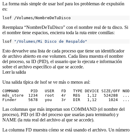
La forma más simple de usar lsof para los problemas de expulsión
es:
Reemplaza “NombreDeTuDisco” con el nombre real de tu disco. Si
el nombre tiene espacios, encierra toda la ruta entre comillas:
lsof 
"/Volumes/Mi Disco de Respaldo"
Esto devuelve una lista de cada proceso que tiene un identificador
de archivo abierto en ese volumen. Cada línea muestra el nombre
del proceso, su ID (PID), el usuario que lo ejecuta e información
sobre el archivo específico al que se accede.
Leer la salida
Una salida típica de lsof se ve más o menos así:
COMMAND     PID   USER   FD   TYPE DEVICE SIZE/OFF NODE
mds_store  1234   root   4r   REG   1,12   524288  ... 
Las columnas que más importan son COMMAND (el nombre del
proceso), PID (el ID del proceso que usarías para terminarlo) y
NAME (la ruta real del archivo al que se accede).
La columna FD muestra cómo se está usando el archivo. Un número