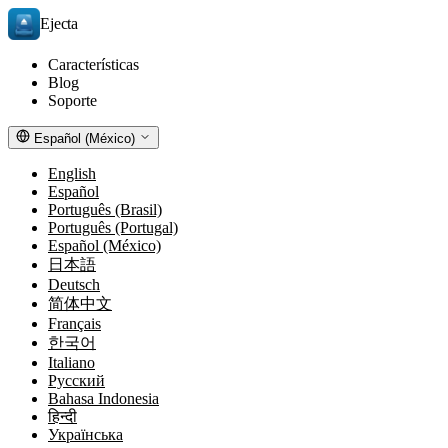
Ejecta
Características
Blog
Soporte
Español (México)
English
Español
Português (Brasil)
Português (Portugal)
Español (México)
日本語
Deutsch
简体中文
Français
한국어
Italiano
Русский
Bahasa Indonesia
हिन्दी
Українська