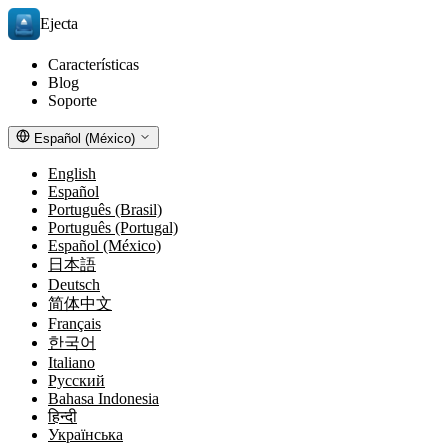
Ejecta
Características
Blog
Soporte
Español (México)
English
Español
Português (Brasil)
Português (Portugal)
Español (México)
日本語
Deutsch
简体中文
Français
한국어
Italiano
Русский
Bahasa Indonesia
हिन्दी
Українська