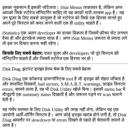
इसका नुकसान है इसकी जटिलता। iStat Menus ताकतवर है, लेकिन अगर
आपको सिर्फ़ स्टोरेज मॉनिटरिंग चाहिए तो यह काफ़ी भारी-भरकम app है। यह
उन यूज़र के लिए सबसे उपयुक्त है जो स्टोरेज को सिर्फ़ एक हिस्सा मानते हुए
अपने पूरे सिस्टम को कवर करने वाली एक ही utility चाहते हैं।
iStatistica एक अलग developer का हल्का विकल्प है जिसमें फ़ीचर सेट लगभग
वैसा ही और इंटरफ़ेस ज़्यादा साफ़ है। अगर iStat Menus ज़रूरत से ज़्यादा लगे
तो इस पर विचार करना सही रहेगा।
किसके लिए सबसे बेहतर:
पावर यूज़र और developers जो पूरे सिस्टम की
मॉनिटरिंग चाहते हैं और जिसमें स्टोरेज एक हिस्सा भर हो।
Disk Diag, झटपट ड्राइव हेल्थ चेक के लिए सबसे बेहतर
Disk Diag एक फ़ोकस्ड डायग्नॉस्टिक tool है जो ड्राइव की सेहत जाँचता है
और संभावित दिक्कतें, bad sectors, S.M.A.R.T. warnings, फ़ाइल सिस्टम
errors, सामने लाता है, वह भी Disk Utility खोले बिना। इसकी menu bar में
मौजूदगी एक summary status दिखाती है और ज़रूरत पड़ने पर scan चलाने
देती है।
यह गंभीर मरम्मत के लिए Disk Utility की जगह नहीं लेगा, लेकिन यह एक
उपयोगी अर्ली-वॉर्निंग सिस्टम है। अगर कोई ड्राइव खराब होने लगी है, तो Disk
Diag आमतौर पर slowdown या errors दिखने से पहले ही चेतावनी सामने ले
आता है।