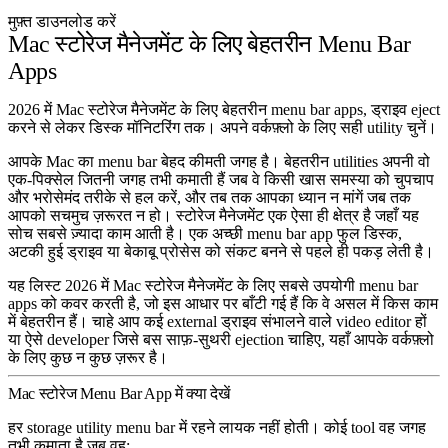
मुफ़्त डाउनलोड करें
Mac स्टोरेज मैनेजमेंट के लिए बेहतरीन Menu Bar
Apps
2026 में Mac स्टोरेज मैनेजमेंट के लिए बेहतरीन menu bar apps, ड्राइव eject
करने से लेकर डिस्क मॉनिटरिंग तक। अपने वर्कफ़्लो के लिए सही utility चुनें।
आपके Mac का menu bar बेहद कीमती जगह है। बेहतरीन utilities अपनी वो
एक-पिक्सेल जितनी जगह तभी कमाती हैं जब वे किसी खास समस्या को चुपचाप
और भरोसेमंद तरीके से हल करें, और तब तक आपका ध्यान न मांगें जब तक
आपको सचमुच ज़रूरत न हो। स्टोरेज मैनेजमेंट एक ऐसा ही क्षेत्र है जहाँ यह
सोच सबसे ज़्यादा काम आती है। एक अच्छी menu bar app फुल डिस्क,
अटकी हुई ड्राइव या बेकाबू प्रोसेस को संकट बनने से पहले ही पकड़ लेती है।
यह लिस्ट 2026 में Mac स्टोरेज मैनेजमेंट के लिए सबसे उपयोगी menu bar
apps को कवर करती है, जो इस आधार पर बाँटी गई हैं कि वे असल में किस काम
में बेहतरीन हैं। चाहे आप कई external ड्राइव संभालने वाले video editor हों
या ऐसे developer जिसे बस साफ़-सुथरी ejection चाहिए, यहाँ आपके वर्कफ़्लो
के लिए कुछ न कुछ ज़रूर है।
Mac स्टोरेज Menu Bar App में क्या देखें
हर storage utility menu bar में रहने लायक नहीं होती। कोई tool वह जगह
तभी कमाता है जब वह: