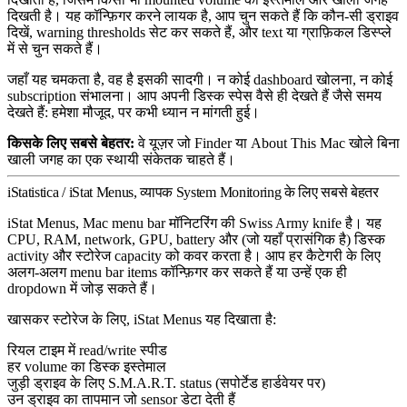
दिखती है। यह कॉन्फ़िगर करने लायक है, आप चुन सकते हैं कि कौन-सी ड्राइव
दिखें, warning thresholds सेट कर सकते हैं, और text या ग्राफ़िकल डिस्प्ले
में से चुन सकते हैं।
जहाँ यह चमकता है, वह है इसकी सादगी। न कोई dashboard खोलना, न कोई
subscription संभालना। आप अपनी डिस्क स्पेस वैसे ही देखते हैं जैसे समय
देखते हैं: हमेशा मौजूद, पर कभी ध्यान न मांगती हुई।
किसके लिए सबसे बेहतर:
वे यूज़र जो Finder या About This Mac खोले बिना
खाली जगह का एक स्थायी संकेतक चाहते हैं।
iStatistica / iStat Menus, व्यापक System Monitoring के लिए सबसे बेहतर
iStat Menus, Mac menu bar मॉनिटरिंग की Swiss Army knife है। यह
CPU, RAM, network, GPU, battery और (जो यहाँ प्रासंगिक है) डिस्क
activity और स्टोरेज capacity को कवर करता है। आप हर कैटेगरी के लिए
अलग-अलग menu bar items कॉन्फ़िगर कर सकते हैं या उन्हें एक ही
dropdown में जोड़ सकते हैं।
खासकर स्टोरेज के लिए, iStat Menus यह दिखाता है:
रियल टाइम में read/write स्पीड
हर volume का डिस्क इस्तेमाल
जुड़ी ड्राइव के लिए S.M.A.R.T. status (सपोर्टेड हार्डवेयर पर)
उन ड्राइव का तापमान जो sensor डेटा देती हैं