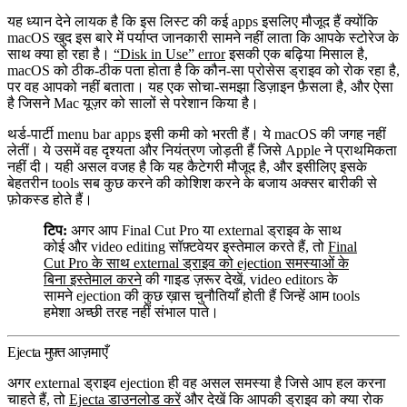
यह ध्यान देने लायक है कि इस लिस्ट की कई apps इसलिए मौजूद हैं क्योंकि
macOS खुद इस बारे में पर्याप्त जानकारी सामने नहीं लाता कि आपके स्टोरेज के
साथ क्या हो रहा है।
“Disk in Use” error
इसकी एक बढ़िया मिसाल है,
macOS को ठीक-ठीक पता होता है कि कौन-सा प्रोसेस ड्राइव को रोक रहा है,
पर वह आपको नहीं बताता। यह एक सोचा-समझा डिज़ाइन फ़ैसला है, और ऐसा
है जिसने Mac यूज़र को सालों से परेशान किया है।
थर्ड-पार्टी menu bar apps इसी कमी को भरती हैं। ये macOS की जगह नहीं
लेतीं। ये उसमें वह दृश्यता और नियंत्रण जोड़ती हैं जिसे Apple ने प्राथमिकता
नहीं दी। यही असल वजह है कि यह कैटेगरी मौजूद है, और इसीलिए इसके
बेहतरीन tools सब कुछ करने की कोशिश करने के बजाय अक्सर बारीकी से
फ़ोकस्ड होते हैं।
टिप:
अगर आप Final Cut Pro या external ड्राइव के साथ
कोई और video editing सॉफ़्टवेयर इस्तेमाल करते हैं, तो
Final
Cut Pro के साथ external ड्राइव को ejection समस्याओं के
बिना इस्तेमाल करने
की गाइड ज़रूर देखें, video editors के
सामने ejection की कुछ ख़ास चुनौतियाँ होती हैं जिन्हें आम tools
हमेशा अच्छी तरह नहीं संभाल पाते।
Ejecta मुफ़्त आज़माएँ
अगर external ड्राइव ejection ही वह असल समस्या है जिसे आप हल करना
चाहते हैं, तो
Ejecta डाउनलोड करें
और देखें कि आपकी ड्राइव को क्या रोक