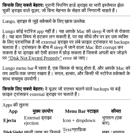
किसके लिए सबसे बेहतर:
पुरानी स्पिनिंग हार्ड ड्राइव या भारी इस्तेमाल झेल
चुकी ड्राइव वाले यूज़र, जो बिना मेहनत के सेहत की निगरानी चाहते हैं।
Lungo, ड्राइव से जुड़े वर्कफ़्लो के लिए ख़ास उल्लेख
Lungo कोई स्टोरेज app नहीं है। यह आपके Mac को sleep में जाने से रोकता
है। यह बात विषय से हटकर लग सकती है, पर यह सीधे तौर पर हर उस व्यक्ति
के लिए प्रासंगिक है जो external ड्राइव पर लंबे फ़ाइल ट्रांसफ़र या backups
चलाता है। ट्रांसफ़र के बीच में sleep में जाने वाला Mac डेटा corrupt कर
सकता है या ड्राइव को ऐसी हालत में छोड़ सकता है जिससे अगली बार जोड़ने
पर
“Disk Not Ejected Properly”
error आ जाए।
Lungo menu bar में रहता है, एक क्लिक से चालू होता है, और आपके Mac को
तय अवधि तक जगाए रखता है। सरल, हल्का, और किसी भी स्टोरेज वर्कफ़्लो के
साथ सचमुच उपयोगी।
किसके लिए सबसे बेहतर:
वे यूज़र जो रातभर चलने वाले backups या बड़े
फ़ाइल ट्रांसफ़र external ड्राइव पर चलाते हैं।
Apps की तुलना
App
मुख्य उपयोग
Menu Bar स्टाइल
कीमत
External ड्राइव
भुगतान (एक
Ejecta
Icon + dropdown
ejection
बार)
Text/ग्राफ़िक
DiskSight
खाली जगह का डिस्प्ले
मुफ़्त / भुगतान