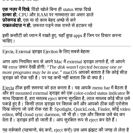
एक नज़र में दिखे
, विंडो खोले बिना ही status साफ़ दिखे
हल्का हो
, CPU और RAM पर नाममात्र का असर डाले
फ़ोकस्ड हो
, एक या दो काम बेहद अच्छे से करे
दखलअंदाज़ न हो
, ज़रूरत पड़ने तक रास्ते से हटकर रहे
इसी कसौटी को ध्यान में रखते हुए, यहाँ कुछ apps हैं जिन पर विचार करना
चाहिए।
Ejecta, External ड्राइव Ejection के लिए सबसे बेहतर
अगर आप नियमित रूप से अपने Mac में external ड्राइव लगाते हैं, तो आपने
यह error ज़रूर देखी होगी:
“The disk wasn’t ejected because one or
more programs may be in use.”
macOS आपको बताता है कि कोई चीज़
ड्राइव को रोक रही है। पर यह कभी नहीं बताता कि वो क्या है।
Ejecta
ठीक इसी समस्या को हल करता है। यह आपके menu bar में बैठता है
और हर mounted external ड्राइव को एक color-coded status indicator के
साथ दिखाता है, हरा मतलब eject करना सुरक्षित है, लाल मतलब कोई चीज़ उसे
पकड़े हुए है। किसी लाल ड्राइव पर क्लिक करें और आपको ठीक वही प्रोसेस
दिख जाएगा जो उसे रोक रहा है: Spotlight, QuickLook, Finder, कोई video
editor, कोई cloud sync daemon, जो भी हो। एक और क्लिक उसे बंद कर
देता है। ड्राइव हरी हो जाती है। आप सुरक्षित रूप से eject कर देते हैं।
यह वर्कफ़्लो (पहचानो, बंद करो, eject करो) उस आम झंझट की जगह ले लेता है