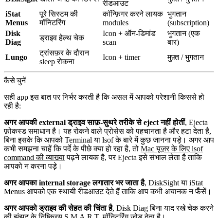
रीडआउट
iStat
पूरे सिस्टम की
कॉन्फ़िगर करने लायक
भुगतान
Menus
मॉनिटरिंग
modules
(subscription)
Disk
Icon + ऑन-डिमांड
भुगतान (एक
ड्राइव हेल्थ चेक
Diag
scan
बार)
ट्रांसफ़र के दौरान
Lungo
Icon + timer
मुफ़्त / भुगतान
sleep रोकना
कैसे चुनें
सही app इस बात पर निर्भर करती है कि असल में आपको परेशानी किससे हो
रही है:
अगर आपकी external ड्राइव साफ़-सुथरे तरीके से eject नहीं होतीं
, Ejecta
फ़ोकस्ड समाधान है। यह रोकने वाले प्रोसेस को पहचानता है और हटा देता है,
बिना इसके कि आपको Terminal या
lsof
के बारे में कुछ जानना पड़े। अगर आप
कभी समझना चाहें कि पर्दे के पीछे क्या हो रहा है, तो
Mac यूज़र के लिए lsof
command की व्याख्या
पढ़ने लायक है, पर Ejecta इसे संभाल लेता है ताकि
आपको न करना पड़े।
अगर आपका internal storage लगातार भर जाता है
, DiskSight या iStat
Menus आपको एक स्थायी रीडआउट देते हैं ताकि आप कभी अचानक न फँसें।
अगर आपको ड्राइव की सेहत की चिंता है
, Disk Diag बिना याद रखे चेक करने
की झंझट के निष्क्रिय S.M.A.R.T. मॉनिटरिंग जोड़ देता है।