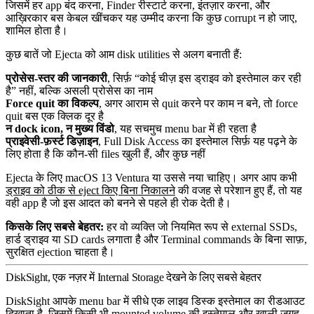
जिसमें हर app बंद करना, Finder रीस्टार्ट करना, इंतज़ार करना, और
आख़िरकार बस केबल खींचकर यह उम्मीद करना कि कुछ corrupt न हो जाए,
शामिल होता है।
कुछ बातें जो Ejecta को आम disk utilities से अलग बनाती हैं:
प्रोसेस-स्तर की जानकारी
, सिर्फ़ “कोई चीज़ इस ड्राइव को इस्तेमाल कर रही
है” नहीं, बल्कि असली प्रोसेस का नाम
Force quit का विकल्प
, अगर आराम से quit करने पर काम न बने, तो force
quit बस एक क्लिक दूर है
न dock icon, न मुख्य विंडो
, यह सचमुच menu bar में ही रहता है
प्राइवेसी-फ़र्स्ट डिज़ाइन
, Full Disk Access का इस्तेमाल सिर्फ़ यह पढ़ने के
लिए होता है कि कौन-सी files खुली हैं, और कुछ नहीं
Ejecta के लिए macOS 13 Ventura या उससे नया चाहिए। अगर आप कभी
ड्राइव को ठीक से eject किए बिना निकालने
की वजह से परेशान हुए हैं, तो यह
वही app है जो इस आदत को बनने से पहले ही रोक देती है।
किसके लिए सबसे बेहतर:
हर वो व्यक्ति जो नियमित रूप से external SSDs,
हार्ड ड्राइव या SD cards लगाता है और Terminal commands के बिना साफ़,
सुरक्षित ejection चाहता है।
DiskSight, एक नज़र में Internal Storage देखने के लिए सबसे बेहतर
DiskSight आपके menu bar में सीधे एक लाइव डिस्क इस्तेमाल का रीडआउट
दिखाता है, जिसमें किसी भी mounted volume की इस्तेमाल और खाली जगह