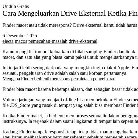
Unduh Gratis
Cara Mengeluarkan Drive Eksternal Ketika Fi
Finder macet atau tidak merespons? Drive eksternal kamu tidak haru
6 Desember 2025
ejecta
macos
pemecahan-masalah
drive-eksternal
Kamu mengklik tombol keluarkan di bilah samping Finder dan tidak te
macet, dan satu alat yang biasa kamu pakai untuk mengeluarkannya t
Ini terjadi lebih sering daripada yang mungkin ingin diakui Apple. Fi
sesuatu, pengeluaran drive adalah salah satu korban pertamanya.
Mengapa Finder berhenti merespons permintaan pengeluaran
Finder bisa macet karena beberapa alasan, dan sebagian besar tidak 
Volume jaringan yang menjadi offline bisa membekukan Finder semen
file .DS_Store yang rusak di tempat yang salah bisa membuat Finder b
Ketika Finder macet, ia berhenti memproses semua tindakan pengguna
instruksinya. Ia terjebak dalam suatu lingkaran di tempat lain sepenuh
Kadang Finder tampak responsif tetapi tetap tidak mau mengeluarkan
atau kamu melihat kursor berputar sebentar sebelum menyerah secara 