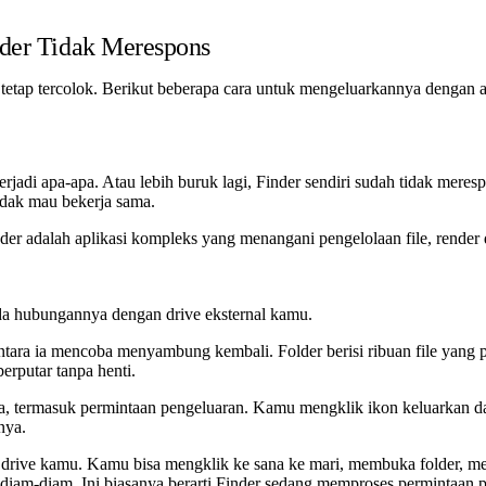
nder Tidak Merespons
s tetap tercolok. Berikut beberapa cara untuk mengeluarkannya dengan 
rjadi apa-apa. Atau lebih buruk lagi, Finder sendiri sudah tidak mer
idak mau bekerja sama.
nder adalah aplikasi kompleks yang menangani pengelolaan file, render 
ada hubungannya dengan drive eksternal kamu.
tara ia mencoba menyambung kembali. Folder berisi ribuan file yang 
erputar tanpa henti.
, termasuk permintaan pengeluaran. Kamu mengklik ikon keluarkan dan
nya.
 drive kamu. Kamu bisa mengklik ke sana ke mari, membuka folder, me
diam-diam. Ini biasanya berarti Finder sedang memproses permintaan p