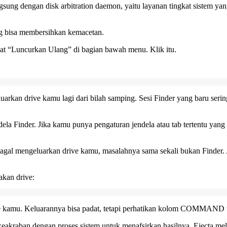
sung dengan disk arbitration daemon, yaitu layanan tingkat sistem ya
g bisa membersihkan kemacetan.
hat “Luncurkan Ulang” di bagian bawah menu. Klik itu.
luarkan drive kamu lagi dari bilah samping. Sesi Finder yang baru ser
la Finder. Jika kamu punya pengaturan jendela atau tab tertentu yang
gagal mengeluarkan drive kamu, masalahnya sama sekali bukan Finder. A
akan drive:
rive kamu. Keluarannya bisa padat, tetapi perhatikan kolom COMMAND
keakraban dengan proses sistem untuk menafsirkan hasilnya.
Ejecta
mela