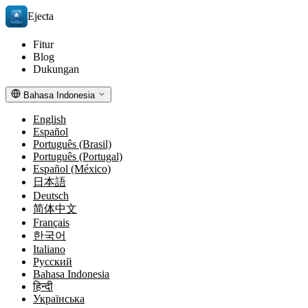
Ejecta
Fitur
Blog
Dukungan
Bahasa Indonesia
English
Español
Português (Brasil)
Português (Portugal)
Español (México)
日本語
Deutsch
简体中文
Français
한국어
Italiano
Русский
Bahasa Indonesia
हिन्दी
Українська