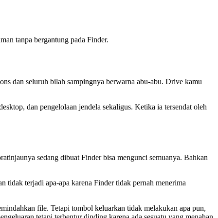
aman tanpa bergantung pada Finder.
espons dan seluruh bilah sampingnya berwarna abu-abu. Drive kamu
desktop, dan pengelolaan jendela sekaligus. Ketika ia tersendat oleh
pratinjaunya sedang dibuat Finder bisa mengunci semuanya. Bahkan
 tidak terjadi apa-apa karena Finder tidak pernah menerima
mindahkan file. Tetapi tombol keluarkan tidak melakukan apa pun,
engeluaran tetapi terbentur dinding karena ada sesuatu yang menahan