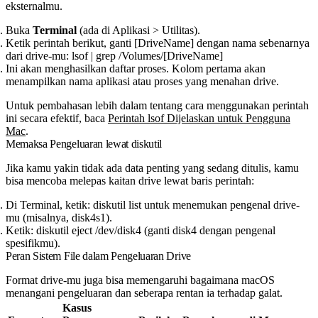
eksternalmu.
Buka
Terminal
(ada di Aplikasi > Utilitas).
Ketik perintah berikut, ganti
[DriveName]
dengan nama sebenarnya
dari drive-mu:
lsof | grep /Volumes/[DriveName]
Ini akan menghasilkan daftar proses. Kolom pertama akan
menampilkan nama aplikasi atau proses yang menahan drive.
Untuk pembahasan lebih dalam tentang cara menggunakan perintah
ini secara efektif, baca
Perintah lsof Dijelaskan untuk Pengguna
Mac
.
Memaksa Pengeluaran lewat
diskutil
Jika kamu yakin tidak ada data penting yang sedang ditulis, kamu
bisa mencoba melepas kaitan drive lewat baris perintah:
Di Terminal, ketik:
diskutil list
untuk menemukan pengenal drive-
mu (misalnya,
disk4s1
).
Ketik:
diskutil eject /dev/disk4
(ganti
disk4
dengan pengenal
spesifikmu).
Peran Sistem File dalam Pengeluaran Drive
Format drive-mu juga bisa memengaruhi bagaimana macOS
menangani pengeluaran dan seberapa rentan ia terhadap galat.
Kasus