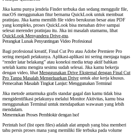
Jika kamu punya jendela Finder terbuka dan sedang menggulir file,
macOS menggunakan fitur bernama QuickLook untuk membuat
pratinjau. Jika kamu memilih file video berukuran besar atau PDF
yang kompleks, proses QuickLook bisa menahan drive sampai
selesai merender pratinjau itu. Jika ini masalah utamamu, lihat
QuickLook Menyandera Drive-mu
.
Perangkat Lunak Penyuntingan Video Profesional
Bagi profesional kreatif, Final Cut Pro atau Adobe Premiere Pro
sering menjadi pelakunya. Aplikasi-aplikasi ini sering menjaga tugas
“render latar belakang” atau koneksi media tetap aktif bahkan
setelah kamu mengira sesimu sudah selesai. Jika kamu bekerja
dengan video, lihat
Menggunakan Drive Eksternal dengan Final Cut
Pro Tanpa Masalah Mengeluarkan Drive
untuk alur kerja khusus.
Pemecahan Masalah Tingkat Lanjut: Menggunakan Terminal
Jika metode antarmuka grafis standar gagal dan kamu tidak bisa
mengidentifikasi pelakunya melalui Monitor Aktivitas, kamu bisa
menggunakan Terminal untuk mendapatkan wawasan yang lebih
mendalam.
Menemukan Proses Pemblokir dengan
lsof
Perintah
lsof
(list open files) adalah alat ampuh yang bisa memberi
tahu persis proses mana yang memiliki file terbuka pada volume