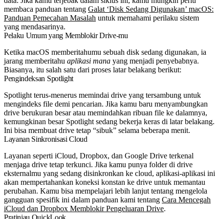
data. Jika kamu terjebak dalam siklus ini, kamu mungkin perlu
membaca panduan tentang
Galat ‘Disk Sedang Digunakan’ macOS:
Panduan Pemecahan Masalah
untuk memahami perilaku sistem
yang mendasarinya.
Pelaku Umum yang Memblokir Drive-mu
Ketika macOS memberitahumu sebuah disk sedang digunakan, ia
jarang memberitahu
aplikasi mana
yang menjadi penyebabnya.
Biasanya, itu salah satu dari proses latar belakang berikut:
Pengindeksan Spotlight
Spotlight terus-menerus memindai drive yang tersambung untuk
mengindeks file demi pencarian. Jika kamu baru menyambungkan
drive berukuran besar atau memindahkan ribuan file ke dalamnya,
kemungkinan besar Spotlight sedang bekerja keras di latar belakang.
Ini bisa membuat drive tetap “sibuk” selama beberapa menit.
Layanan Sinkronisasi Cloud
Layanan seperti iCloud, Dropbox, dan Google Drive terkenal
menjaga drive tetap terkunci. Jika kamu punya folder di drive
eksternalmu yang sedang disinkronkan ke cloud, aplikasi-aplikasi ini
akan mempertahankan koneksi konstan ke drive untuk memantau
perubahan. Kamu bisa mempelajari lebih lanjut tentang mengelola
gangguan spesifik ini dalam panduan kami tentang
Cara Mencegah
iCloud dan Dropbox Memblokir Pengeluaran Drive
.
Pratinjau QuickLook