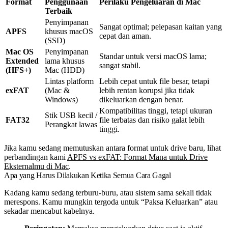
Format
Penggunaan
Perilaku Pengeluaran di Mac
Terbaik
Penyimpanan
Sangat optimal; pelepasan kaitan yang
APFS
khusus macOS
cepat dan aman.
(SSD)
Mac OS
Penyimpanan
Standar untuk versi macOS lama;
Extended
lama khusus
sangat stabil.
(HFS+)
Mac (HDD)
Lintas platform
Lebih cepat untuk file besar, tetapi
exFAT
(Mac &
lebih rentan korupsi jika tidak
Windows)
dikeluarkan dengan benar.
Kompatibilitas tinggi, tetapi ukuran
Stik USB kecil /
FAT32
file terbatas dan risiko galat lebih
Perangkat lawas
tinggi.
Jika kamu sedang memutuskan antara format untuk drive baru, lihat
perbandingan kami
APFS vs exFAT: Format Mana untuk Drive
Eksternalmu di Mac
.
Apa yang Harus Dilakukan Ketika Semua Cara Gagal
Kadang kamu sedang terburu-buru, atau sistem sama sekali tidak
merespons. Kamu mungkin tergoda untuk “Paksa Keluarkan” atau
sekadar mencabut kabelnya.