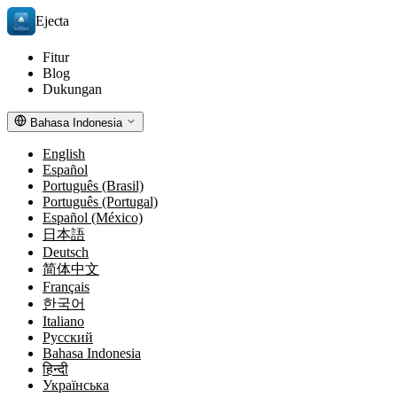
Ejecta
Fitur
Blog
Dukungan
Bahasa Indonesia
English
Español
Português (Brasil)
Português (Portugal)
Español (México)
日本語
Deutsch
简体中文
Français
한국어
Italiano
Русский
Bahasa Indonesia
हिन्दी
Українська