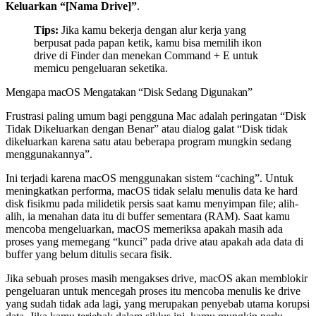
Keluarkan “[Nama Drive]”
.
Tips:
Jika kamu bekerja dengan alur kerja yang
berpusat pada papan ketik, kamu bisa memilih ikon
drive di Finder dan menekan
Command + E
untuk
memicu pengeluaran seketika.
Mengapa macOS Mengatakan “Disk Sedang Digunakan”
Frustrasi paling umum bagi pengguna Mac adalah peringatan “Disk
Tidak Dikeluarkan dengan Benar” atau dialog galat “Disk tidak
dikeluarkan karena satu atau beberapa program mungkin sedang
menggunakannya”.
Ini terjadi karena macOS menggunakan sistem “caching”. Untuk
meningkatkan performa, macOS tidak selalu menulis data ke hard
disk fisikmu pada milidetik persis saat kamu menyimpan file; alih-
alih, ia menahan data itu di buffer sementara (RAM). Saat kamu
mencoba mengeluarkan, macOS memeriksa apakah masih ada
proses yang memegang “kunci” pada drive atau apakah ada data di
buffer yang belum ditulis secara fisik.
Jika sebuah proses masih mengakses drive, macOS akan memblokir
pengeluaran untuk mencegah proses itu mencoba menulis ke drive
yang sudah tidak ada lagi, yang merupakan penyebab utama korupsi