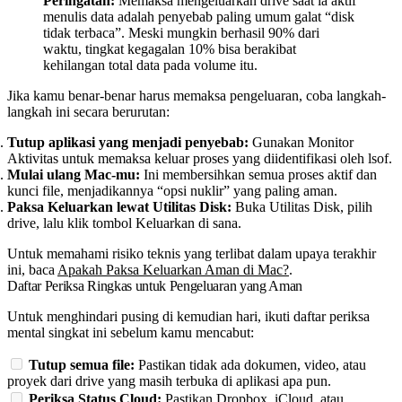
Peringatan:
Memaksa mengeluarkan drive saat ia aktif
menulis data adalah penyebab paling umum galat “disk
tidak terbaca”. Meski mungkin berhasil 90% dari
waktu, tingkat kegagalan 10% bisa berakibat
kehilangan total data pada volume itu.
Jika kamu benar-benar harus memaksa pengeluaran, coba langkah-
langkah ini secara berurutan:
Tutup aplikasi yang menjadi penyebab:
Gunakan Monitor
Aktivitas untuk memaksa keluar proses yang diidentifikasi oleh
lsof
.
Mulai ulang Mac-mu:
Ini membersihkan semua proses aktif dan
kunci file, menjadikannya “opsi nuklir” yang paling aman.
Paksa Keluarkan lewat Utilitas Disk:
Buka Utilitas Disk, pilih
drive, lalu klik tombol Keluarkan di sana.
Untuk memahami risiko teknis yang terlibat dalam upaya terakhir
ini, baca
Apakah Paksa Keluarkan Aman di Mac?
.
Daftar Periksa Ringkas untuk Pengeluaran yang Aman
Untuk menghindari pusing di kemudian hari, ikuti daftar periksa
mental singkat ini sebelum kamu mencabut:
Tutup semua file:
Pastikan tidak ada dokumen, video, atau
proyek dari drive yang masih terbuka di aplikasi apa pun.
Periksa Status Cloud:
Pastikan Dropbox, iCloud, atau