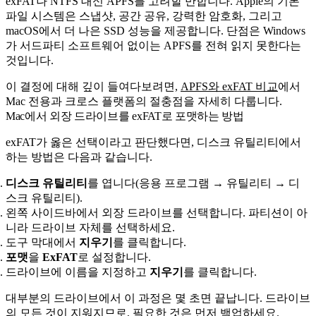
exFAT나 NTFS 대신 APFS를 고려할 만합니다. Apple의 기본
파일 시스템은 스냅샷, 공간 공유, 강력한 암호화, 그리고
macOS에서 더 나은 SSD 성능을 제공합니다. 단점은 Windows
가 서드파티 소프트웨어 없이는 APFS를 전혀 읽지 못한다는
것입니다.
이 결정에 대해 깊이 들여다보려면,
APFS와 exFAT 비교
에서
Mac 전용과 크로스 플랫폼의 절충점을 자세히 다룹니다.
Mac에서 외장 드라이브를 exFAT로 포맷하는 방법
exFAT가 옳은 선택이라고 판단했다면, 디스크 유틸리티에서
하는 방법은 다음과 같습니다.
디스크 유틸리티
를 엽니다(응용 프로그램 → 유틸리티 → 디
스크 유틸리티).
왼쪽 사이드바에서 외장 드라이브를 선택합니다. 파티션이 아
니라 드라이브 자체를 선택하세요.
도구 막대에서
지우기
를 클릭합니다.
포맷
을
ExFAT
로 설정합니다.
드라이브에 이름을 지정하고
지우기
를 클릭합니다.
대부분의 드라이브에서 이 과정은 몇 초면 끝납니다. 드라이브
의 모든 것이 지워지므로, 필요한 것은 먼저 백업하세요.