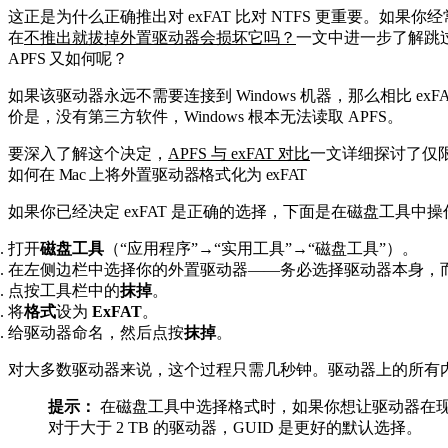
这正是为什么正确推出对 exFAT 比对 NTFS 更重要。如果
在
不推出就拔掉外置驱动器会损坏它吗？
一文中进一步了解跳
APFS 又如何呢？
如果该驱动器永远不需要连接到 Windows 机器，那么相比 exFA
价是，没有第三方软件，Windows 根本无法读取 APFS。
要深入了解这个决定，
APFS 与 exFAT 对比
一文详细探讨了仅限
如何在 Mac 上将外置驱动器格式化为 exFAT
如果你已经决定 exFAT 是正确的选择，下面是在磁盘工具中
打开
磁盘工具
（“应用程序”→“实用工具”→“磁盘工具”）。
在左侧边栏中选择你的外置驱动器——务必选择驱动器本身，
点按工具栏中的
抹掉
。
将
格式
设为
ExFAT
。
给驱动器命名，然后点按
抹掉
。
对大多数驱动器来说，这个过程只需几秒钟。驱动器上的所有
提示：
在磁盘工具中选择格式时，如果你想让驱动器在现代 Ma
对于大于 2 TB 的驱动器，GUID 是更好的默认选择。