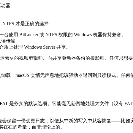
部驱动器
TFS 才是正确的选择：
 BitLocker 或 NTFS 权限的 Windows 机器保持兼容。
只读传输。
上处理 Windows Server 共享。
之间来回搬运素材的视频剪辑师、向共享驱动器备份的摄影师、任何只想
卸载，macOS 会悄无声息地把该驱动器退回到只读模式。任何依赖
exFAT 是务实的默认选项。它能毫无怨言地处理大文件（没有 FAT3
件系统会保留一份变更日志，以便从中断的写入中从容恢复——比
实实在在的考量，而非理论上的。