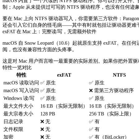
macOS 内置了一个只读的 NTFS 驱动程序。你可以打
制；Apple 从未提供过可写的 NTFS 驱动程序，也没有任何
要在 Mac 上向 NTFS 驱动器写入，你需要第三方软件：Parag
还会引入它们自身的怪毛病——其中有时就包括让驱动器更难
exFAT 在 Mac 上：完整读/写，无需额外软件
macOS 自 Snow Leopard（10.6）起就原生支持 exFA
阅，也没有兼容性方面的头疼事。
这是对 Mac 用户而言唯一最重要的实际差别。如果你把外置驱动器格式
特性一览对比
特性
exFAT
NTFS
macOS 读取访问
✅ 原生
✅ 原生
macOS 写入访问
✅ 原生
❌ 需第三方驱动程序
Windows 读/写
✅ 原生
✅ 原生
最大文件大小
16 EB（实际无限制）
16 EB（实际无限制）
最大宗卷大小
128 PB
256 TB（实际上限）
日志记录
❌ 无
✅ 有
文件权限
❌ 无
✅ 有
加密
❌ 无
✅ 有（BitLocker）