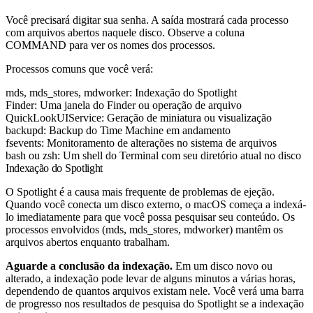
Você precisará digitar sua senha. A saída mostrará cada processo
com arquivos abertos naquele disco. Observe a coluna
COMMAND para ver os nomes dos processos.
Processos comuns que você verá:
mds
,
mds_stores
,
mdworker
: Indexação do Spotlight
Finder
: Uma janela do Finder ou operação de arquivo
QuickLookUIService
: Geração de miniatura ou visualização
backupd
: Backup do Time Machine em andamento
fsevents
: Monitoramento de alterações no sistema de arquivos
bash
ou
zsh
: Um shell do Terminal com seu diretório atual no disco
Indexação do Spotlight
O Spotlight é a causa mais frequente de problemas de ejeção.
Quando você conecta um disco externo, o macOS começa a indexá-
lo imediatamente para que você possa pesquisar seu conteúdo. Os
processos envolvidos (
mds
,
mds_stores
,
mdworker
) mantêm os
arquivos abertos enquanto trabalham.
Aguarde a conclusão da indexação.
Em um disco novo ou
alterado, a indexação pode levar de alguns minutos a várias horas,
dependendo de quantos arquivos existam nele. Você verá uma barra
de progresso nos resultados de pesquisa do Spotlight se a indexação