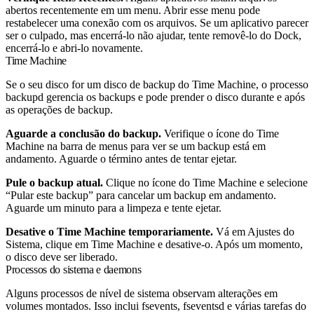
abertos recentemente em um menu. Abrir esse menu pode
restabelecer uma conexão com os arquivos. Se um aplicativo parecer
ser o culpado, mas encerrá-lo não ajudar, tente removê-lo do Dock,
encerrá-lo e abri-lo novamente.
Time Machine
Se o seu disco for um disco de backup do Time Machine, o processo
backupd
gerencia os backups e pode prender o disco durante e após
as operações de backup.
Aguarde a conclusão do backup.
Verifique o ícone do Time
Machine na barra de menus para ver se um backup está em
andamento. Aguarde o término antes de tentar ejetar.
Pule o backup atual.
Clique no ícone do Time Machine e selecione
“Pular este backup” para cancelar um backup em andamento.
Aguarde um minuto para a limpeza e tente ejetar.
Desative o Time Machine temporariamente.
Vá em Ajustes do
Sistema, clique em Time Machine e desative-o. Após um momento,
o disco deve ser liberado.
Processos do sistema e daemons
Alguns processos de nível de sistema observam alterações em
volumes montados. Isso inclui
fsevents
,
fseventsd
e várias tarefas do