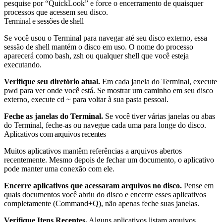
pesquise por “QuickLook” e force o encerramento de quaisquer
processos que acessem seu disco.
Terminal e sessões de shell
Se você usou o Terminal para navegar até seu disco externo, essa
sessão de shell mantém o disco em uso. O nome do processo
aparecerá como
bash
,
zsh
ou qualquer shell que você esteja
executando.
Verifique seu diretório atual.
Em cada janela do Terminal, execute
pwd
para ver onde você está. Se mostrar um caminho em seu disco
externo, execute
cd ~
para voltar à sua pasta pessoal.
Feche as janelas do Terminal.
Se você tiver várias janelas ou abas
do Terminal, feche-as ou navegue cada uma para longe do disco.
Aplicativos com arquivos recentes
Muitos aplicativos mantêm referências a arquivos abertos
recentemente. Mesmo depois de fechar um documento, o aplicativo
pode manter uma conexão com ele.
Encerre aplicativos que acessaram arquivos no disco.
Pense em
quais documentos você abriu do disco e encerre esses aplicativos
completamente (Command+Q), não apenas feche suas janelas.
Verifique Itens Recentes.
Alguns aplicativos listam arquivos