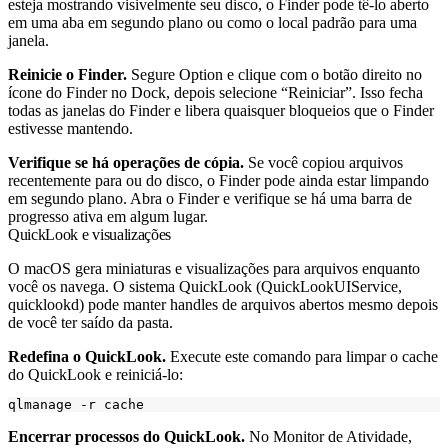
esteja mostrando visivelmente seu disco, o Finder pode tê-lo aberto
em uma aba em segundo plano ou como o local padrão para uma
janela.
Reinicie o Finder.
Segure Option e clique com o botão direito no
ícone do Finder no Dock, depois selecione “Reiniciar”. Isso fecha
todas as janelas do Finder e libera quaisquer bloqueios que o Finder
estivesse mantendo.
Verifique se há operações de cópia.
Se você copiou arquivos
recentemente para ou do disco, o Finder pode ainda estar limpando
em segundo plano. Abra o Finder e verifique se há uma barra de
progresso ativa em algum lugar.
QuickLook e visualizações
O macOS gera miniaturas e visualizações para arquivos enquanto
você os navega. O sistema QuickLook (
QuickLookUIService
,
quicklookd
) pode manter handles de arquivos abertos mesmo depois
de você ter saído da pasta.
Redefina o QuickLook.
Execute este comando para limpar o cache
do QuickLook e reiniciá-lo:
Encerrar processos do QuickLook.
No Monitor de Atividade,