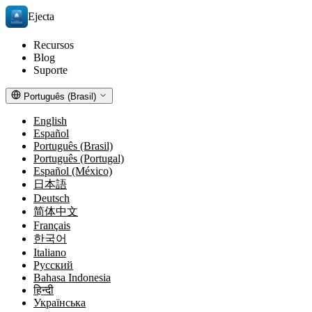
Ejecta
Recursos
Blog
Suporte
Português (Brasil)
English
Español
Português (Brasil)
Português (Portugal)
Español (México)
日本語
Deutsch
简体中文
Français
한국어
Italiano
Русский
Bahasa Indonesia
हिन्दी
Українська