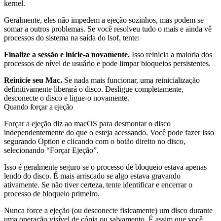
kernel.
Geralmente, eles não impedem a ejeção sozinhos, mas podem se
somar a outros problemas. Se você resolveu tudo o mais e ainda vê
processos do sistema na saída do lsof, tente:
Finalize a sessão e inicie-a novamente.
Isso reinicia a maioria dos
processos de nível de usuário e pode limpar bloqueios persistentes.
Reinicie seu Mac.
Se nada mais funcionar, uma reinicialização
definitivamente liberará o disco. Desligue completamente,
desconecte o disco e ligue-o novamente.
Quando forçar a ejeção
Forçar a ejeção diz ao macOS para desmontar o disco
independentemente do que o esteja acessando. Você pode fazer isso
segurando Option e clicando com o botão direito no disco,
selecionando “Forçar Ejeção”.
Isso é geralmente seguro se o processo de bloqueio estava apenas
lendo do disco. É mais arriscado se algo estava gravando
ativamente. Se não tiver certeza, tente identificar e encerrar o
processo de bloqueio primeiro.
Nunca force a ejeção (ou desconecte fisicamente) um disco durante
uma operação visível de cópia ou salvamento. É assim que você