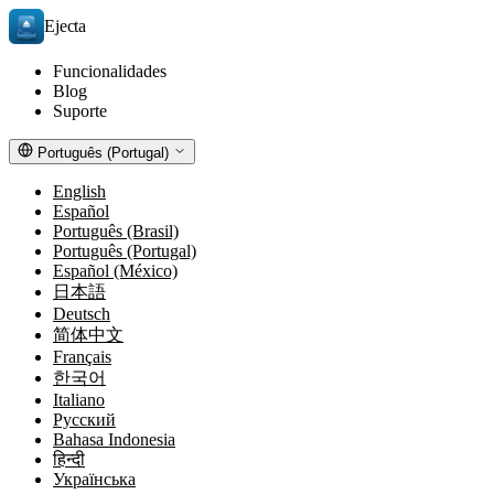
Ejecta
Funcionalidades
Blog
Suporte
Português (Portugal)
English
Español
Português (Brasil)
Português (Portugal)
Español (México)
日本語
Deutsch
简体中文
Français
한국어
Italiano
Русский
Bahasa Indonesia
हिन्दी
Українська