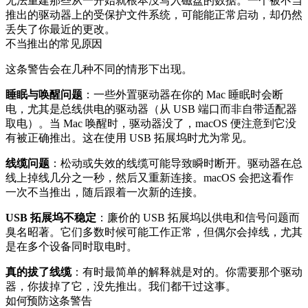
无法重建那些从一开始就根本没写入磁盘的数据。一个被不当
推出的驱动器上的受保护文件系统，可能能正常启动，却仍然
丢失了你最近的更改。
不当推出的常见原因
这条警告会在几种不同的情形下出现。
睡眠与唤醒问题
：一些外置驱动器在你的 Mac 睡眠时会断
电，尤其是总线供电的驱动器（从 USB 端口而非自带适配器
取电）。当 Mac 唤醒时，驱动器没了，macOS 便注意到它没
有被正确推出。这在使用 USB 拓展坞时尤为常见。
线缆问题
：松动或失效的线缆可能导致瞬时断开。驱动器在总
线上掉线几分之一秒，然后又重新连接。macOS 会把这看作
一次不当推出，随后跟着一次新的连接。
USB 拓展坞不稳定
：廉价的 USB 拓展坞以供电和信号问题而
臭名昭著。它们多数时候可能工作正常，但偶尔会掉线，尤其
是在多个设备同时取电时。
真的拔了线缆
：有时最简单的解释就是对的。你需要那个驱动
器，你拔掉了它，没先推出。我们都干过这事。
如何预防这条警告