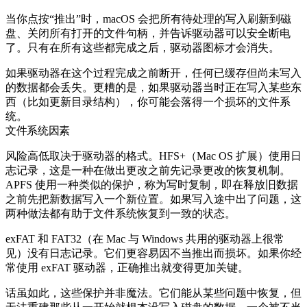
当你点按“推出”时，macOS 会把所有待处理的写入刷新到磁
盘、关闭所有打开的文件句柄，并告诉驱动器可以安全断电
了。只有在所有这些都完成之后，驱动器图标才会消失。
如果驱动器在这个过程完成之前断开，任何已缓存但尚未写入
的数据都会丢失。更糟的是，如果驱动器当时正在写入某些东
西（比如更新目录结构），你可能会落得一个损坏的文件系
统。
文件系统因素
风险高低取决于驱动器的格式。HFS+（Mac OS 扩展）使用日
志记录，这是一种在做出更改之前先记录更改的恢复机制。
APFS 使用一种类似的保护，称为写时复制，即在释放旧数据
之前先把新数据写入一个新位置。如果写入途中出了问题，这
两种做法都有助于文件系统恢复到一致的状态。
exFAT 和 FAT32（在 Mac 与 Windows 共用的驱动器上很常
见）没有日志记录。它们更容易因不当推出而损坏。如果你经
常使用 exFAT 驱动器，正确推出就变得更加关键。
话虽如此，这些保护并非魔法。它们能从某些问题中恢复，但