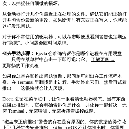
次，以捕捉任何细微的损坏。
从驱动器打开几个你最近正在处理的文件。确认它们能正确打
开并包含你最新的更改。如果断开时有东西正在写入，你就能
这样发现问题。
对于你不常使用的驱动器，可以考虑即便没看到警告也定期运
行“急救”。小问题会随时间累积。
省去手动步骤：
Ejecta 会准确告诉你是哪个进程在占用硬盘
——只需在菜单栏中点击一下即可退出它。
了解更多 →
更顺畅的工作流程
如果你总是在和推出问题较劲，那问题可能出在工作流程本
身。在 Terminal 里翻找阻止进程、手动终止它们、然后再试着
推出——这很快就会让人厌烦。
Ejecta
驻留在菜单栏中，让你一眼看清驱动器状态。当有东西
在阻止推出时，它会明确告诉你是什么，并让你一键解决。无
需 Terminal，无需猜测，无需祈祷着拔掉线缆。
“磁盘未正确推出”警告的存在是有原因的。你的数据值得你花
上那几秒钟去安全推出。但当 macOS 不让你推出时，你需要