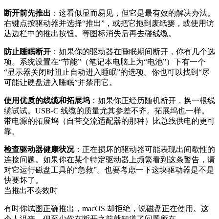
断开前先推出
：这看似显而易见，但它是最有效的解决办法。
右键点按驱动器并选择“推出”，或把它拖到废纸篓，或使用访
达边栏中的推出按钮。等图标消失后再去碰线缆。
防止睡眠断开
：如果你的驱动器在睡眠期间断开，你有几个选
项。系统设置在“节能”（笔记本电脑上为“电池”）下有一个
“显示器关闭时阻止自动进入睡眠”的选项。你也可以找到“尽
可能让硬盘进入睡眠”并禁用它。
使用优质的线缆和拓展坞
：如果你正经历随机断开，换一根线
缆试试。USB-C 线缆的质量尤其参差不齐。拓展坞也一样。
带电源的拓展坞（自带交流适配器的那种）比总线供电的更可
靠。
检查驱动器健康状况
：正在损坏的驱动器可能表现出间歇性的
连接问题。如果你在某个特定驱动器上频繁看到这条警告，请
对它运行磁盘工具的“急救”。也要考虑一下这块驱动器是不是
快要坏了。
当推出不奏效时
有时你试图正确推出，macOS 却拒绝，说磁盘正在使用。这
令人沮丧，但至少你在断开之前就知道了问题所在。