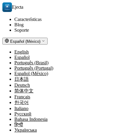
Ejecta
Características
Blog
Soporte
Español (México)
English
Español
Português (Brasil)
Português (Portugal)
Español (México)
日本語
Deutsch
简体中文
Français
한국어
Italiano
Русский
Bahasa Indonesia
हिन्दी
Українська