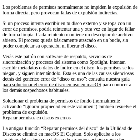
Los problemas de permisos normalmente no impiden la expulsión de
forma directa, pero provocan fallas de expulsión indirectas.
Si un proceso intenta escribir en tu disco externo y se topa con un
error de permisos, podría reintentar una y otra vez en lugar de fallar
de forma limpia. Cada reintento mantiene un descriptor de archivo
abierto. El proceso queda básicamente atascado en un bucle, sin
poder completar su operación ni liberar el disco.
Verás este patrón con software de respaldo, servicios de
sincronización y procesos del sistema como Spotlight. Intentan
escribir metadatos o datos de índice en el disco, los permisos se los
niegan, y siguen intentándolo. Esta es una de las causas silenciosas
detrás del genérico error de “disco en uso”; consulta nuestra
guía
para solucionar el error de disco en uso en macOS
para conocer a
los demás sospechosos habituales.
Solucionar el problema de permisos de fondo (normalmente
activando “Ignorar propiedad en este volumen”) también resuelve el
problema de expulsión.
Reparar permisos en discos externos
La antigua función “Reparar permisos del disco” de la Utilidad de
Discos se eliminó en macOS El Capitan. Solo aplicaba a los
archivos del sistema en el disco de arranque, así que nunca fue