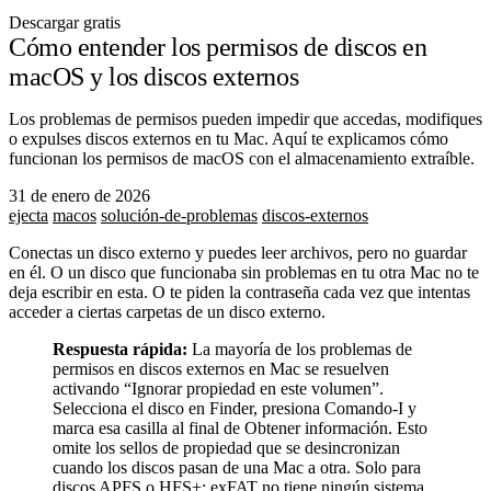
Descargar gratis
Cómo entender los permisos de discos en
macOS y los discos externos
Los problemas de permisos pueden impedir que accedas, modifiques
o expulses discos externos en tu Mac. Aquí te explicamos cómo
funcionan los permisos de macOS con el almacenamiento extraíble.
31 de enero de 2026
ejecta
macos
solución-de-problemas
discos-externos
Conectas un disco externo y puedes leer archivos, pero no guardar
en él. O un disco que funcionaba sin problemas en tu otra Mac no te
deja escribir en esta. O te piden la contraseña cada vez que intentas
acceder a ciertas carpetas de un disco externo.
Respuesta rápida:
La mayoría de los problemas de
permisos en discos externos en Mac se resuelven
activando “Ignorar propiedad en este volumen”.
Selecciona el disco en Finder, presiona Comando-I y
marca esa casilla al final de Obtener información. Esto
omite los sellos de propiedad que se desincronizan
cuando los discos pasan de una Mac a otra. Solo para
discos APFS o HFS+; exFAT no tiene ningún sistema