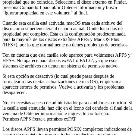
propiedad que no coincide. Selecciona el disco externo en Finder,
presiona Comando-I para abrir Obtener información y busca
“Ignorar propiedad en este volumen” al final.
Cuando esta casilla está activada, macOS trata cada archivo del
disco como si perteneciera al usuario actual. Omite los sellos de
propiedad por completo. Esta es la configuración predeterminada
para la mayoría de los discos extraíbles APFS y Mac OS Plus
(HFS+), por lo que normalmente no tienes problemas de permisos.
Ten en cuenta que esta casilla solo aparece para volúmenes APFS y
HFS+. No aparece para discos exFAT o FAT32, ya que esos
sistemas de archivos no tienen un sistema de permisos nativo.
Si esta opción se desactivó (lo cual puede pasar después de
formatear o tras ciertas actualizaciones de macOS), empiezan a
aparecer errores de permisos. Vuelve a activarla y los problemas
desaparecen.
Nota: necesitas acceso de administrador para cambiar esta opción. Si
la casilla está atenuada, haz clic en el ícono del candado al final de la
ventana de Obtener información e ingresa tu contraseña.
Permisos APFS frente a permisos exFAT
Los discos APFS llevan permisos POSIX completos: indicadores de
acceso de propietario, grupo y todos para lectura, escritura y