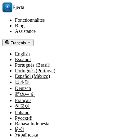
Ejecta
Fonctionnalités
Blog
Assistance
Français
English
Español
Português (Brasil)
Português (Portugal)
Español (México)
日本語
Deutsch
简体中文
Français
한국어
Italiano
Русский
Bahasa Indonesia
हिन्दी
Українська