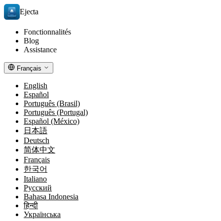
Ejecta
Fonctionnalités
Blog
Assistance
Français
English
Español
Português (Brasil)
Português (Portugal)
Español (México)
日本語
Deutsch
简体中文
Français
한국어
Italiano
Русский
Bahasa Indonesia
हिन्दी
Українська