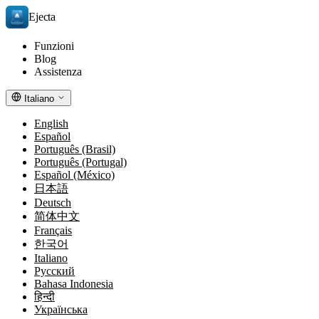
Ejecta
Funzioni
Blog
Assistenza
Italiano
English
Español
Português (Brasil)
Português (Portugal)
Español (México)
日本語
Deutsch
简体中文
Français
한국어
Italiano
Русский
Bahasa Indonesia
हिन्दी
Українська