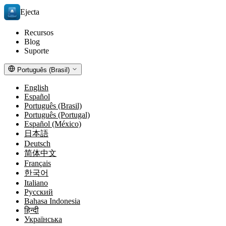
Ejecta
Recursos
Blog
Suporte
Português (Brasil)
English
Español
Português (Brasil)
Português (Portugal)
Español (México)
日本語
Deutsch
简体中文
Français
한국어
Italiano
Русский
Bahasa Indonesia
हिन्दी
Українська