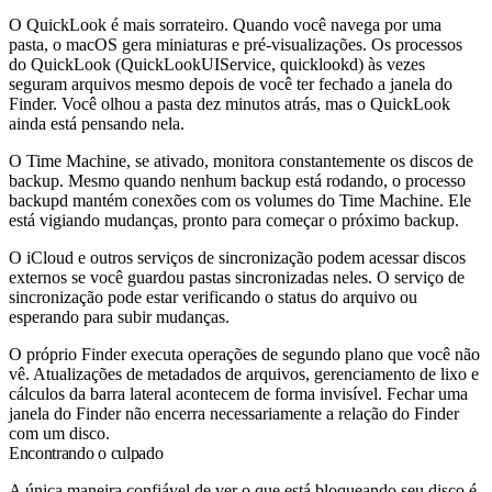
O QuickLook é mais sorrateiro. Quando você navega por uma
pasta, o macOS gera miniaturas e pré-visualizações. Os processos
do QuickLook (
QuickLookUIService
,
quicklookd
) às vezes
seguram arquivos mesmo depois de você ter fechado a janela do
Finder. Você olhou a pasta dez minutos atrás, mas o QuickLook
ainda está pensando nela.
O Time Machine, se ativado, monitora constantemente os discos de
backup. Mesmo quando nenhum backup está rodando, o processo
backupd
mantém conexões com os volumes do Time Machine. Ele
está vigiando mudanças, pronto para começar o próximo backup.
O iCloud e outros serviços de sincronização podem acessar discos
externos se você guardou pastas sincronizadas neles. O serviço de
sincronização pode estar verificando o status do arquivo ou
esperando para subir mudanças.
O próprio Finder executa operações de segundo plano que você não
vê. Atualizações de metadados de arquivos, gerenciamento de lixo e
cálculos da barra lateral acontecem de forma invisível. Fechar uma
janela do Finder não encerra necessariamente a relação do Finder
com um disco.
Encontrando o culpado
A única maneira confiável de ver o que está bloqueando seu disco é