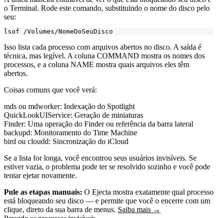
o Terminal. Rode este comando, substituindo o nome do disco pelo
seu:
Isso lista cada processo com arquivos abertos no disco. A saída é
técnica, mas legível. A coluna COMMAND mostra os nomes dos
processos, e a coluna NAME mostra quais arquivos eles têm
abertos.
Coisas comuns que você verá:
mds
ou
mdworker
: Indexação do Spotlight
QuickLookUIService
: Geração de miniaturas
Finder
: Uma operação do Finder ou referência da barra lateral
backupd
: Monitoramento do Time Machine
bird
ou
cloudd
: Sincronização do iCloud
Se a lista for longa, você encontrou seus usuários invisíveis. Se
estiver vazia, o problema pode ter se resolvido sozinho e você pode
tentar ejetar novamente.
Pule as etapas manuais:
O Ejecta mostra exatamente qual processo
está bloqueando seu disco — e permite que você o encerre com um
clique, direto da sua barra de menus.
Saiba mais →