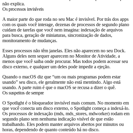
não explica.
Os processos invisíveis
A maior parte do que roda no seu Mac é invisível. Por trás dos apps
com os quais você interage, dezenas de processos de segundo plano
cuidam de tarefas que você nem imagina: indexação de arquivos
para busca, geração de miniaturas, sincronização de dados,
monitoramento de mudanças.
Esses processos não têm janelas. Eles não aparecem no seu Dock.
Alguns deles nem sequer aparecem no Monitor de Atividade, a
menos que você saiba onde procurar. Mas todos podem acessar seu
disco externo, e qualquer um deles pode impedir a ejeção.
Quando o macOS diz que “um ou mais programas podem estar
usando” seu disco, ele geralmente não está mentindo. Algo está
usando. A parte ruim é que o macOS se recusa a dizer o quê.
Os suspeitos de sempre
O Spotlight é o bloqueador invisível mais comum. No momento em
que você conecta um disco externo, o Spotlight começa a indexá-lo.
Os processos de indexação (
mds
,
mds_stores
,
mdworker
) rodam em
segundo plano sem nenhuma indicação visível de que estão
trabalhando. Eles podem manter arquivos abertos por minutos ou
horas, dependendo de quanto conteúdo há no disco.