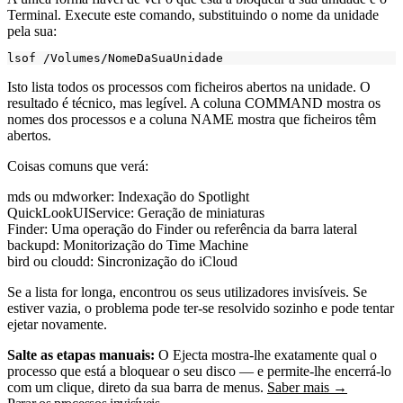
Terminal. Execute este comando, substituindo o nome da unidade
pela sua:
Isto lista todos os processos com ficheiros abertos na unidade. O
resultado é técnico, mas legível. A coluna COMMAND mostra os
nomes dos processos e a coluna NAME mostra que ficheiros têm
abertos.
Coisas comuns que verá:
mds
ou
mdworker
: Indexação do Spotlight
QuickLookUIService
: Geração de miniaturas
Finder
: Uma operação do Finder ou referência da barra lateral
backupd
: Monitorização do Time Machine
bird
ou
cloudd
: Sincronização do iCloud
Se a lista for longa, encontrou os seus utilizadores invisíveis. Se
estiver vazia, o problema pode ter-se resolvido sozinho e pode tentar
ejetar novamente.
Salte as etapas manuais:
O Ejecta mostra-lhe exatamente qual o
processo que está a bloquear o seu disco — e permite-lhe encerrá-lo
com um clique, direto da sua barra de menus.
Saber mais →