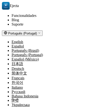
Ejecta
Funcionalidades
Blog
Suporte
Português (Portugal)
English
Español
Português (Brasil)
Português (Portugal)
Español (México)
日本語
Deutsch
简体中文
Français
한국어
Italiano
Русский
Bahasa Indonesia
हिन्दी
Українська