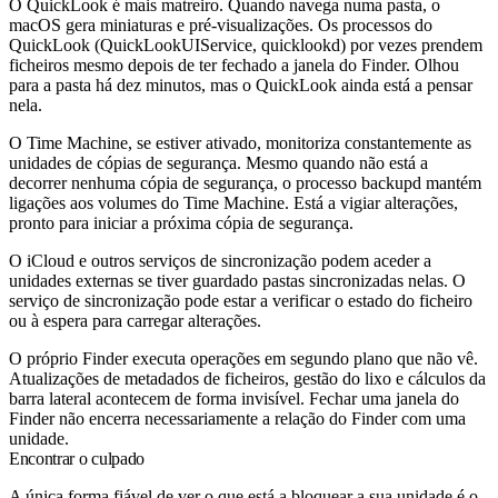
O QuickLook é mais matreiro. Quando navega numa pasta, o
macOS gera miniaturas e pré-visualizações. Os processos do
QuickLook (
QuickLookUIService
,
quicklookd
) por vezes prendem
ficheiros mesmo depois de ter fechado a janela do Finder. Olhou
para a pasta há dez minutos, mas o QuickLook ainda está a pensar
nela.
O Time Machine, se estiver ativado, monitoriza constantemente as
unidades de cópias de segurança. Mesmo quando não está a
decorrer nenhuma cópia de segurança, o processo
backupd
mantém
ligações aos volumes do Time Machine. Está a vigiar alterações,
pronto para iniciar a próxima cópia de segurança.
O iCloud e outros serviços de sincronização podem aceder a
unidades externas se tiver guardado pastas sincronizadas nelas. O
serviço de sincronização pode estar a verificar o estado do ficheiro
ou à espera para carregar alterações.
O próprio Finder executa operações em segundo plano que não vê.
Atualizações de metadados de ficheiros, gestão do lixo e cálculos da
barra lateral acontecem de forma invisível. Fechar uma janela do
Finder não encerra necessariamente a relação do Finder com uma
unidade.
Encontrar o culpado
A única forma fiável de ver o que está a bloquear a sua unidade é o