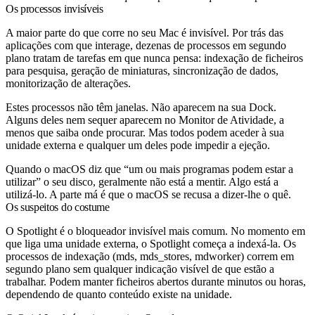
Os processos invisíveis
A maior parte do que corre no seu Mac é invisível. Por trás das
aplicações com que interage, dezenas de processos em segundo
plano tratam de tarefas em que nunca pensa: indexação de ficheiros
para pesquisa, geração de miniaturas, sincronização de dados,
monitorização de alterações.
Estes processos não têm janelas. Não aparecem na sua Dock.
Alguns deles nem sequer aparecem no Monitor de Atividade, a
menos que saiba onde procurar. Mas todos podem aceder à sua
unidade externa e qualquer um deles pode impedir a ejeção.
Quando o macOS diz que “um ou mais programas podem estar a
utilizar” o seu disco, geralmente não está a mentir. Algo está a
utilizá-lo. A parte má é que o macOS se recusa a dizer-lhe o quê.
Os suspeitos do costume
O Spotlight é o bloqueador invisível mais comum. No momento em
que liga uma unidade externa, o Spotlight começa a indexá-la. Os
processos de indexação (
mds
,
mds_stores
,
mdworker
) correm em
segundo plano sem qualquer indicação visível de que estão a
trabalhar. Podem manter ficheiros abertos durante minutos ou horas,
dependendo de quanto conteúdo existe na unidade.