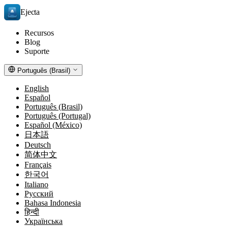
Ejecta
Recursos
Blog
Suporte
Português (Brasil)
English
Español
Português (Brasil)
Português (Portugal)
Español (México)
日本語
Deutsch
简体中文
Français
한국어
Italiano
Русский
Bahasa Indonesia
हिन्दी
Українська