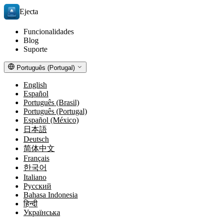
Ejecta
Funcionalidades
Blog
Suporte
Português (Portugal)
English
Español
Português (Brasil)
Português (Portugal)
Español (México)
日本語
Deutsch
简体中文
Français
한국어
Italiano
Русский
Bahasa Indonesia
हिन्दी
Українська