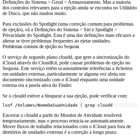
Definições do Sistema > Geral > Armazenamento. Mas a maioria
dos controlos relevantes para a ejeção ainda se encontra no Utilitário
de Disco, que não mudou muito.
Para exclusões do Spotlight (uma correção comum para problemas
de ejeção), vá a Definições do Sistema > Siri e Spotlight >
Privacidade do Spotlight. Esta é uma das definições mais eficazes a
alterar se tiver problemas frequentes ao ejetar unidades.
Problemas comuns de ejeção no Sequoia
O serviço de segundo plano
cloudd
, que gere a sincronização do
iCloud através do CloudKit, pode causar problemas de ejeção no
Sequoia. Este serviço retém ocasionalmente referências a ficheiros
em unidades externas, particularmente se alguma vez abriu um
documento sincronizado com o iCloud enquanto uma unidade
externa era a janela ativa do Finder.
Se o
cloudd
estiver a bloquear a sua ejeção, pode verificar com:
lsof /Volumes/NomeDaSuaUnidade 
|
Encerrar o
cloudd
a partir do Monitor de Atividade resolverá
temporariamente, mas o processo reinicia-se automaticamente.
Mover fluxos de trabalho relacionados com o iCloud para fora de
diretórios de unidades externas é a correção a longo prazo.