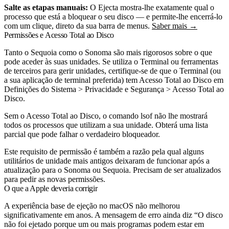
Salte as etapas manuais:
O Ejecta mostra-lhe exatamente qual o
processo que está a bloquear o seu disco — e permite-lhe encerrá-lo
com um clique, direto da sua barra de menus.
Saber mais →
Permissões e Acesso Total ao Disco
Tanto o Sequoia como o Sonoma são mais rigorosos sobre o que
pode aceder às suas unidades. Se utiliza o Terminal ou ferramentas
de terceiros para gerir unidades, certifique-se de que o Terminal (ou
a sua aplicação de terminal preferida) tem Acesso Total ao Disco em
Definições do Sistema > Privacidade e Segurança > Acesso Total ao
Disco.
Sem o Acesso Total ao Disco, o comando
lsof
não lhe mostrará
todos os processos que utilizam a sua unidade. Obterá uma lista
parcial que pode falhar o verdadeiro bloqueador.
Este requisito de permissão é também a razão pela qual alguns
utilitários de unidade mais antigos deixaram de funcionar após a
atualização para o Sonoma ou Sequoia. Precisam de ser atualizados
para pedir as novas permissões.
O que a Apple deveria corrigir
A experiência base de ejeção no macOS não melhorou
significativamente em anos. A mensagem de erro ainda diz “O disco
não foi ejetado porque um ou mais programas podem estar em