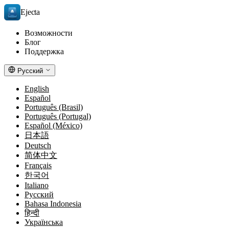
Ejecta
Возможности
Блог
Поддержка
Русский
English
Español
Português (Brasil)
Português (Portugal)
Español (México)
日本語
Deutsch
简体中文
Français
한국어
Italiano
Русский
Bahasa Indonesia
हिन्दी
Українська