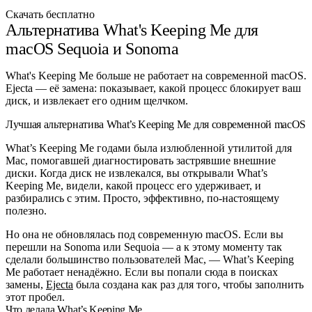
Скачать бесплатно
Альтернатива What's Keeping Me для
macOS Sequoia и Sonoma
What's Keeping Me больше не работает на современной macOS.
Ejecta — её замена: показывает, какой процесс блокирует ваш
диск, и извлекает его одним щелчком.
Лучшая альтернатива What’s Keeping Me для современной macOS
What’s Keeping Me годами была излюбленной утилитой для
Mac, помогавшей диагностировать застрявшие внешние
диски. Когда диск не извлекался, вы открывали What’s
Keeping Me, видели, какой процесс его удерживает, и
разбирались с этим. Просто, эффективно, по-настоящему
полезно.
Но она не обновлялась под современную macOS. Если вы
перешли на Sonoma или Sequoia — а к этому моменту так
сделали большинство пользователей Mac, — What’s Keeping
Me работает ненадёжно. Если вы попали сюда в поисках
замены,
Ejecta
была создана как раз для того, чтобы заполнить
этот пробел.
Что делала What’s Keeping Me