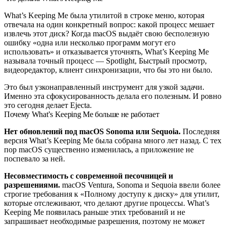
What’s Keeping Me была утилитой в строке меню, которая
отвечала на один конкретный вопрос: какой процесс мешает
извлечь этот диск? Когда macOS выдаёт свою бесполезную
ошибку «одна или несколько программ могут его
использовать» и отказывается уточнять, What’s Keeping Me
называла точный процесс — Spotlight, Быстрый просмотр,
видеоредактор, клиент синхронизации, что бы это ни было.
Это был узконаправленный инструмент для узкой задачи.
Именно эта сфокусированность делала его полезным. И ровно
это сегодня делает Ejecta.
Почему What’s Keeping Me больше не работает
Нет обновлений под macOS Sonoma или Sequoia.
Последняя
версия What’s Keeping Me была собрана много лет назад. С тех
пор macOS существенно изменилась, а приложение не
поспевало за ней.
Несовместимость с современной песочницей и
разрешениями.
macOS Ventura, Sonoma и Sequoia ввели более
строгие требования к «Полному доступу к диску» для утилит,
которые отслеживают, что делают другие процессы. What’s
Keeping Me появилась раньше этих требований и не
запрашивает необходимые разрешения, поэтому не может