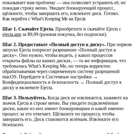
показывает вам проблему — она позволяет устранить её, не
покидая строку меню. Увидьте блокирующий процесс,
щёлкните, чтобы завершить его, извлеките диск. Готово.
Как перейти с What’s Keeping Me на Ejecta
Шаг 1. Скачайте Ejecta.
Приобретите и скачайте Ejecta с
ejecta.app
за $9,99 (разовая покупка, без подписки).
Шаг 2. Предоставьте «Полный доступ к диску».
При первом
запуске Ejecta попросит разрешение «Полный доступ к
диску». Оно нужно, чтобы видеть, у каких процессов
открыты файлы на ваших дисках, — та же информация, что
требовалась What’s Keeping Me, но теперь корректно
обрабатываемая через современную систему разрешений
macOS. Перейдите в Системные настройки →
Конфиденциальность и безопасность → Полный доступ к
диску и включите Ejecta.
Шаг 3. Пользуйтесь.
Когда диск не извлекается, нажмите на
значок Ejecta в строке меню. Вы увидите подключённые
диски, какие из них имеют блокировщики и какой именно
процесс за это отвечает. Щёлкните по процессу, чтобы
завершить его. Диск становится зелёным. Извлеките его
безопасно.