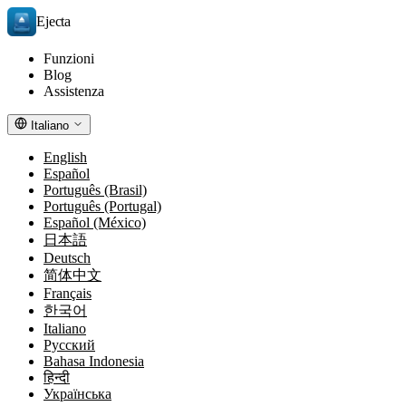
Ejecta
Funzioni
Blog
Assistenza
Italiano
English
Español
Português (Brasil)
Português (Portugal)
Español (México)
日本語
Deutsch
简体中文
Français
한국어
Italiano
Русский
Bahasa Indonesia
हिन्दी
Українська