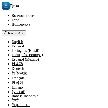
Ejecta
Возможности
Блог
Поддержка
Русский
English
Español
Português (Brasil)
Português (Portugal)
Español (México)
日本語
Deutsch
简体中文
Français
한국어
Italiano
Русский
Bahasa Indonesia
हिन्दी
Українська