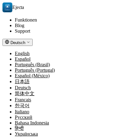
Ejecta
Funktionen
Blog
Support
Deutsch
English
Español
Português (Brasil)
Português (Portugal)
Español (México)
日本語
Deutsch
简体中文
Français
한국어
Italiano
Русский
Bahasa Indonesia
हिन्दी
Українська