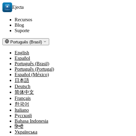
Ejecta
Recursos
Blog
Suporte
Português (Brasil)
English
Español
Português (Brasil)
Português (Portugal)
Español (México)
日本語
Deutsch
简体中文
Français
한국어
Italiano
Русский
Bahasa Indonesia
हिन्दी
Українська