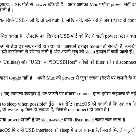
ड्राइव, USB पोर्ट से power खींचती हैं। अगर आपका Mac पर्याप्त power नहीं दे
ोती हैं।
ह सिर्फ़ USB वाली है, तो इसे hub के ज़रिए नहीं, बल्कि सीधे अपने Mac से con
धित करता है। लैपटॉप पर, सिस्टम USB पोर्ट को मिलने वाली power घटा सकता ह
से डेटा ट्रांसफ़र नहीं हो रहा” हो। आपकी ड्राइव mount हो सकती है, उसकी फ़
इसे शालीनता से संभाल लेती हैं और अपनी ख़ुद की sleep हालत में चली जाती हैं।
 > Utilities) और “USB” या “IOUSBHost” संदेशों को filter करें। disconnect 
 वाला toggle नहीं है। अपने Mac को power से जुड़ा रखना (बैटरी पर चलान
ह सामान्य व्यवहार है, पर जागने पर दोबारा connect होना हमेशा सहजता से नह
s to sleep when possible” ढूँढें। यह सेटिंग macOS को बताती है कि एक तय न
ै, तो wake-up फ़ेल हो सकता है, जिससे disconnect हो जाता है।
ी ज़्यादा power लगती है पर sleep-wake वाला disconnect चक्र रुक जाता है।
acOS फिर भी USB interface को sleep में डाल सकता है, जिससे मिलती-जुलती दि