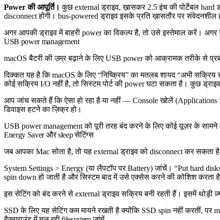
Power की आपूर्ति।
कुछ external ड्राइव, ख़ासकर 2.5 इंच की पोर्टेबल hard 
disconnect होगी। bus-powered ड्राइव इसके प्रति ख़ासतौर पर संवेदनशील ह
अगर आपकी ड्राइव में बाहरी power का विकल्प है, तो उसे इस्तेमाल करें। अगर य
USB power management
macOS बैटरी की उम्र बढ़ाने के लिए USB power को आक्रामक तरीके से प्रबं
दिक्कत यह है कि macOS के लिए “निष्क्रिय” का मतलब शायद “अभी सक्रिय रूप 
कोई सक्रिय I/O नहीं है, तो सिस्टम पोर्ट की power घटा सकता है। कुछ ड्राइव 
आप जांच सकते हैं कि ऐसा हो रहा है या नहीं — Console खोलें (Applications
डिवाइस हटने का ज़िक्र हो।
USB power management को पूरी तरह बंद करने के लिए कोई यूज़र के सामने
Energy Saver और sleep सेटिंग्स
जब आपका Mac सोता है, तो यह external ड्राइव को disconnect कर सकता है। य
System Settings > Energy (या लैपटॉप पर Battery) जांचें। “Put hard disk
spin down हो जाती है और सिस्टम बाद में उसे एक्सेस करने की कोशिश करता ह
इस सेटिंग को बंद करने से external ड्राइव सक्रिय बनी रहती हैं। इसमें थोड़
SSD के लिए यह सेटिंग कम मायने रखती है क्योंकि SSD spin नहीं करतीं, पर m
बैकग्राउंड में चल रही filesystem जांचें