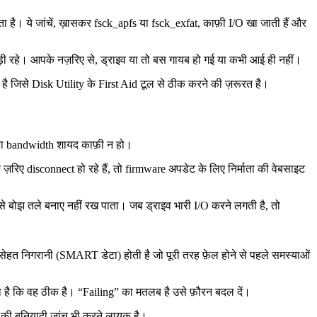
 है। ये जांचें, ख़ासकर
fsck_apfs
या
fsck_exfat
, काफ़ी I/O खा जाती हैं और
 पड़ी रहे। आपके नज़रिए से, ड्राइव या तो बस गायब हो गई या कभी आई ही नहीं।
 है जिसे Disk Utility के First Aid टूल से ठीक करने की ज़रूरत है।
 का bandwidth शायद काफ़ी न हो।
रिए disconnect हो रहे हैं, तो firmware अपडेट के लिए निर्माता की वेबसाइट
बोझ तले बनाए नहीं रख पाता। जब ड्राइव भारी I/O करने लगती है, तो
 सेहत निगरानी (SMART डेटा) होती है जो पूरी तरह फ़ेल होने से पहले समस्याओं
 है कि वह ठीक है। “Failing” का मतलब है उसे फ़ौरन बदल दें।
 की बुनियादी जांच भी करने लायक है।