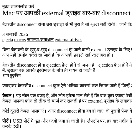
मुफ़्त डाउनलोड करें
Mac पर आपकी external ड्राइव बार-बार disconnect क्
बेतरतीब disconnect होना उस ड्राइव से भी बुरा है जो eject नहीं होती। जाने
3 जनवरी 2026
ejecta
macos
समस्या-समाधान
external-drives
बिना चेतावनी के ख़ुद-ब-ख़ुद disconnect हो जाने वाली external ड्राइव क
आप यही उम्मीद करते रह जाते हैं कि आपकी फ़ाइलें सही-सलामत हों।
बेतरतीब disconnect होना ejection फ़ेल होने से अलग है। ejection फ़ेल होन
में, ड्राइव बस आपके इस्तेमाल के बीच ही गायब हो जाती है।
आम मुज़रिम
ज़्यादातर बेतरतीब disconnect कुछ ऐसे भौतिक कारणों तक सिमट जाते हैं जिन्
केबल।
यह नंबर एक वजह है, और लोग हमेशा मान लेते हैं कि बात कुछ ज़्यादा पे
केबल आपका फ़ोन तो ठीक से चार्ज कर सकती है पर external ड्राइव के लगातार ड
कोई दूसरी केबल आज़माएं। अगर disconnect होना बंद हो जाए, तो पुरानी फेंक
पोर्ट।
USB पोर्ट में धूल और गंदगी जमा हो जाती है। लैपटॉप पर, हर बार मशीन 
करके देखें।