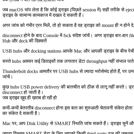
जब macOS भांप लेता है कि कोई ड्राइव (पिछले session में) सही तरीके से eje
ड्राइव के सामान्य कामकाज में दखल दे सकती हैं।
अगर जांच को गंभीर एरर मिलें, तो हो सकता है वह ड्राइव को mount ही न होने दे
disconnect होने के बाद Console में
fsck
संदेश जांचें। अगर ड्राइव बार-बार fi
Hub और dock की दिक्कतें
USB hubs और docking stations आपके Mac और आपकी ड्राइव के बीच पेचीदगी 
सस्ते hubs अक्सर कई डिवाइसों तक लगातार डेटा throughput नहीं संभाल पा
Thunderbolt docks आमतौर पर USB hubs से ज़्यादा भरोसेमंद होते हैं, पर उन
जांचें।
कुछ hubs USB power delivery की बातचीत को ठीक से लागू नहीं करते। ड्रा
disconnect हो जाती है।
जब ड्राइव ख़ुद ही ख़राब हो रही हो
कभी-कभी बेतरतीब disconnect होना इस बात का शुरुआती चेतावनी संकेत होता है 
का संकेत दे सकती है।
Mac पर, आप Disk Utility से SMART स्थिति जांच सकते हैं। ड्राइव चुनें और
ज़्यादा विस्तृत SMART डेटा के लिए आपको किसी third-party टूल की ज़रूरत 