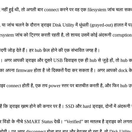
ct नहीं हुई थी, तो अगली बार connect करने पर वह एक filesystem जांच चला सकता
, या जांच चलने के दौरान ड्राइव Disk Utility में धुंधली (grayed-out) हालत में
lesystem जांच को ट्रिगर करती रहती है, तो शायद उसमें कोई अंदरूनी corruption
जोड़ देते हैं। हर hub फ़ेल होने की एक संभावित जगह है।
ते। अगर आपकी ड्राइव और दूसरे USB डिवाइस एक ही hub से जुड़े हों, तो hub
का अपना firmware होता है जो दिक्कतें पैदा कर सकता है। अगर आपको dock के ज़
इव connect होती है, एक तय power स्तर पर बातचीत करती है, और फिर hub उसे 
कि ड्राइव ख़त्म होने की कगार पर है। SSD और hard ड्राइव, दोनों में अंदरूनी
 विंडो के नीचे SMART Status देखें। “Verified” का मतलब है ड्राइव को लगता
होगी। पर अगर disconnect होना बार-बार और बेवजह हो रहा है, तो Disk Utility