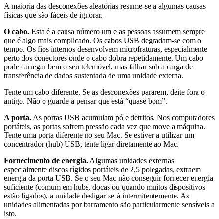
A maioria das desconexões aleatórias resume-se a algumas causas
físicas que são fáceis de ignorar.
O cabo.
Esta é a causa número um e as pessoas assumem sempre
que é algo mais complicado. Os cabos USB degradam-se com o
tempo. Os fios internos desenvolvem microfraturas, especialmente
perto dos conectores onde o cabo dobra repetidamente. Um cabo
pode carregar bem o seu telemóvel, mas falhar sob a carga de
transferência de dados sustentada de uma unidade externa.
Tente um cabo diferente. Se as desconexões pararem, deite fora o
antigo. Não o guarde a pensar que está “quase bom”.
A porta.
As portas USB acumulam pó e detritos. Nos computadores
portáteis, as portas sofrem pressão cada vez que move a máquina.
Tente uma porta diferente no seu Mac. Se estiver a utilizar um
concentrador (hub) USB, tente ligar diretamente ao Mac.
Fornecimento de energia.
Algumas unidades externas,
especialmente discos rígidos portáteis de 2,5 polegadas, extraem
energia da porta USB. Se o seu Mac não conseguir fornecer energia
suficiente (comum em hubs, docas ou quando muitos dispositivos
estão ligados), a unidade desligar-se-á intermitentemente. As
unidades alimentadas por barramento são particularmente sensíveis a
isto.