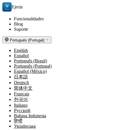
Ejecta
Funcionalidades
Blog
Suporte
Português (Portugal)
English
Español
Português (Brasil)
Português (Portugal)
Español (México)
日本語
Deutsch
简体中文
Français
한국어
Italiano
Русский
Bahasa Indonesia
हिन्दी
Українська