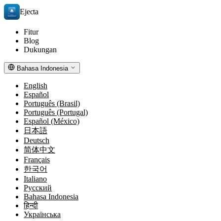
Ejecta
Fitur
Blog
Dukungan
Bahasa Indonesia
English
Español
Português (Brasil)
Português (Portugal)
Español (México)
日本語
Deutsch
简体中文
Français
한국어
Italiano
Русский
Bahasa Indonesia
हिन्दी
Українська