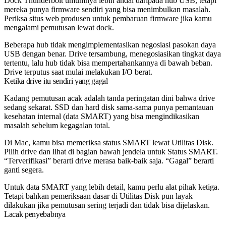
Dock Thunderbolt umumnya lebih andal daripada hub USB, tetapi
mereka punya firmware sendiri yang bisa menimbulkan masalah.
Periksa situs web produsen untuk pembaruan firmware jika kamu
mengalami pemutusan lewat dock.
Beberapa hub tidak mengimplementasikan negosiasi pasokan daya
USB dengan benar. Drive tersambung, menegosiasikan tingkat daya
tertentu, lalu hub tidak bisa mempertahankannya di bawah beban.
Drive terputus saat mulai melakukan I/O berat.
Ketika drive itu sendiri yang gagal
Kadang pemutusan acak adalah tanda peringatan dini bahwa drive
sedang sekarat. SSD dan hard disk sama-sama punya pemantauan
kesehatan internal (data SMART) yang bisa mengindikasikan
masalah sebelum kegagalan total.
Di Mac, kamu bisa memeriksa status SMART lewat Utilitas Disk.
Pilih drive dan lihat di bagian bawah jendela untuk Status SMART.
“Terverifikasi” berarti drive merasa baik-baik saja. “Gagal” berarti
ganti segera.
Untuk data SMART yang lebih detail, kamu perlu alat pihak ketiga.
Tetapi bahkan pemeriksaan dasar di Utilitas Disk pun layak
dilakukan jika pemutusan sering terjadi dan tidak bisa dijelaskan.
Lacak penyebabnya