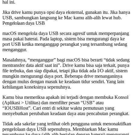
hal ini.
Jika drive kamu punya opsi daya eksternal, gunakan itu. Jika hanya
USB, sambungkan langsung ke Mac kamu alih-alih lewat hub.
Pengelolaan daya USB
macOS mengelola daya USB secara agresif untuk memperpanjang
masa pakai baterai. Pada laptop, sistem bisa mengurangi daya ke
port USB ketika menganggap perangkat yang tersambung sedang
menganggur.
Masalahnya, “menganggur” bagi macOS bisa berarti “tidak sedang
mentransfer data aktif saat ini”. Drive kamu bisa saja terkait, punya
file terbuka, dan siap dipakai, tetapi jika tidak ada I/O aktif, sistem
mungkin mengurangi daya port. Beberapa drive menanganinya
dengan mulus dengan masuk ke keadaan tidur sendiri. Yang lain
kehilangan koneksinya sepenuhnya.
Kamu bisa memeriksa apakah ini terjadi dengan membuka Konsol
(Aplikasi > Utilitas) dan memfilter pesan “USB” atau
“IOUSBHost”. Cari entri di sekitar waktu pemutusan yang
menyebutkan perubahan keadaan daya atau pencabutan perangkat.
Tidak ada sakelar yang terlihat oleh pengguna untuk menonaktifkan
pengelolaan daya USB sepenuhnya. Membiarkan Mac kamu
tersambung ke daya (alih-alih berjalan dengan baterai) mengurangi