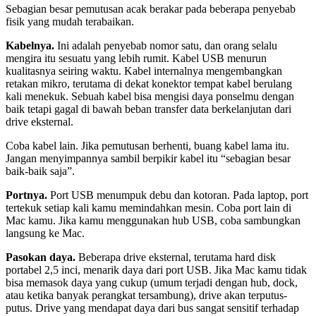
Sebagian besar pemutusan acak berakar pada beberapa penyebab
fisik yang mudah terabaikan.
Kabelnya.
Ini adalah penyebab nomor satu, dan orang selalu
mengira itu sesuatu yang lebih rumit. Kabel USB menurun
kualitasnya seiring waktu. Kabel internalnya mengembangkan
retakan mikro, terutama di dekat konektor tempat kabel berulang
kali menekuk. Sebuah kabel bisa mengisi daya ponselmu dengan
baik tetapi gagal di bawah beban transfer data berkelanjutan dari
drive eksternal.
Coba kabel lain. Jika pemutusan berhenti, buang kabel lama itu.
Jangan menyimpannya sambil berpikir kabel itu “sebagian besar
baik-baik saja”.
Portnya.
Port USB menumpuk debu dan kotoran. Pada laptop, port
tertekuk setiap kali kamu memindahkan mesin. Coba port lain di
Mac kamu. Jika kamu menggunakan hub USB, coba sambungkan
langsung ke Mac.
Pasokan daya.
Beberapa drive eksternal, terutama hard disk
portabel 2,5 inci, menarik daya dari port USB. Jika Mac kamu tidak
bisa memasok daya yang cukup (umum terjadi dengan hub, dock,
atau ketika banyak perangkat tersambung), drive akan terputus-
putus. Drive yang mendapat daya dari bus sangat sensitif terhadap