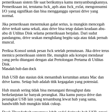
pemeriksaan sistem file saat berikutnya kamu menyambungkannya.
Pemeriksaan ini, terutama
fsck_apfs
atau
fsck_exfat
, mengonsumsi
I/O yang signifikan dan bisa mengganggu operasi drive yang
normal.
Jika pemeriksaan menemukan galat serius, ia mungkin mencegah
drive terkait sama sekali, atau drive bisa tetap dalam keadaan abu-
abu di Utilitas Disk selama pemeriksaan berjalan. Dari sudut
pandangmu, drive seakan menghilang begitu saja atau tidak pernah
muncul.
Periksa Konsol untuk pesan
fsck
setelah pemutusan. Jika drive terus
memicu pemeriksaan sistem file, mungkin ada korupsi mendasar
yang perlu ditangani dengan alat Pertolongan Pertama di Utilitas
Disk.
Masalah hub dan dock
Hub USB dan stasiun dok menambah kerumitan antara Mac dan
drive kamu. Setiap hub adalah titik kegagalan yang potensial.
Hub murah sering tidak bisa menangani throughput data
berkelanjutan ke banyak perangkat. Jika kamu punya drive dan
perangkat USB lain yang tersambung lewat hub yang sama,
bandwidth hub mungkin tidak cukup.